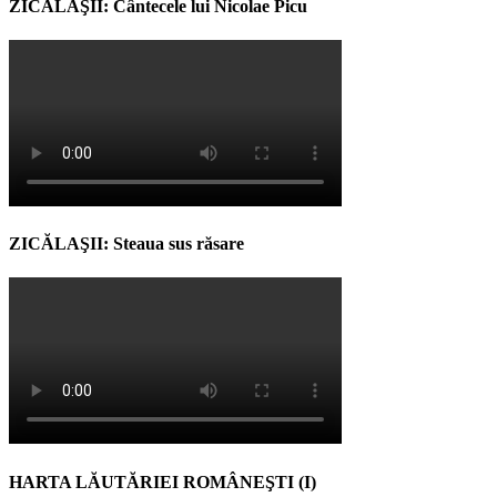
ZICĂLAŞII: Cântecele lui Nicolae Picu
ZICĂLAŞII: Steaua sus răsare
HARTA LĂUTĂRIEI ROMÂNEŞTI (I)