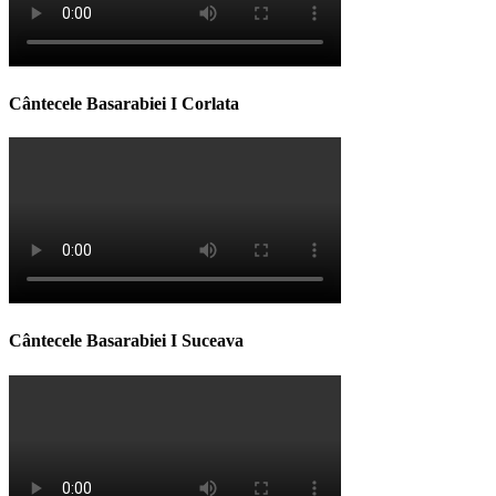
Cântecele Basarabiei I Corlata
Cântecele Basarabiei I Suceava