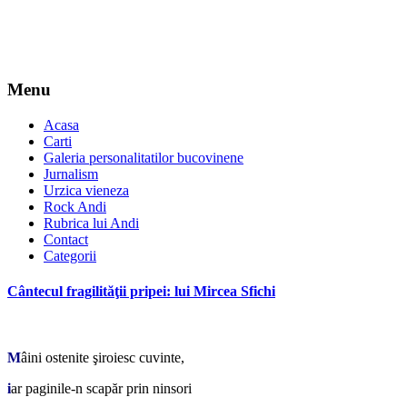
Menu
Acasa
Carti
Galeria personalitatilor bucovinene
Jurnalism
Urzica vieneza
Rock Andi
Rubrica lui Andi
Contact
Categorii
Cântecul fragilităţii pripei: lui Mircea Sfichi
*
M
âini ostenite şiroiesc cuvinte,
i
ar paginile-n scapăr prin ninsori