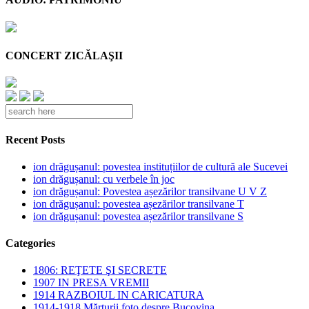
CONCERT ZICĂLAŞII
Recent Posts
ion drăgușanul: povestea instituțiilor de cultură ale Sucevei
ion drăgușanul: cu verbele în joc
ion drăgușanul: Povestea așezărilor transilvane U V Z
ion drăgușanul: povestea așezărilor transilvane T
ion drăgușanul: povestea așezărilor transilvane S
Categories
1806: REŢETE ŞI SECRETE
1907 IN PRESA VREMII
1914 RAZBOIUL IN CARICATURA
1914-1918 Mărturii foto despre Bucovina