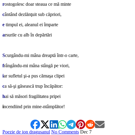
r
ostogolesc doar steaua ce mă minte
c
ântând dezlănţuit sub căpriori,
e
timpul ei, aleanul ei împarte
a
rsurile cu alb în depărtări
*
S
curgându-mi mâna dreaptă într-o carte,
f
rângându-mi mâna stângă pe viori,
i
ar sufletul şi-a pus cămaşa clipei
c
a să-şi găsească trup încăpător:
h
ai să măsori fragilitatea pripei
i
ncendiind prin mine-ntâmplător!
Poezie de ion dragusanul
No Comments
Dec
7