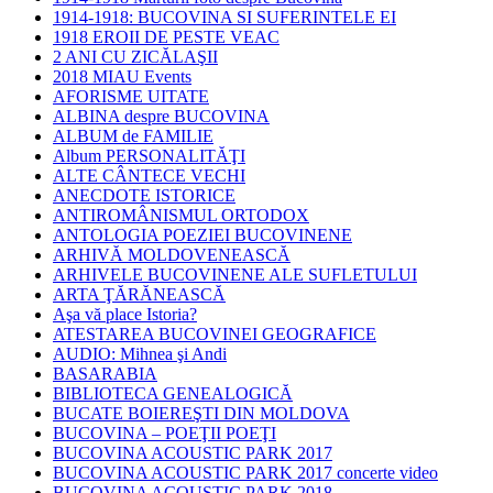
1914-1918: BUCOVINA SI SUFERINTELE EI
1918 EROII DE PESTE VEAC
2 ANI CU ZICĂLAŞII
2018 MIAU Events
AFORISME UITATE
ALBINA despre BUCOVINA
ALBUM de FAMILIE
Album PERSONALITĂŢI
ALTE CÂNTECE VECHI
ANECDOTE ISTORICE
ANTIROMÂNISMUL ORTODOX
ANTOLOGIA POEZIEI BUCOVINENE
ARHIVĂ MOLDOVENEASCĂ
ARHIVELE BUCOVINENE ALE SUFLETULUI
ARTA ŢĂRĂNEASCĂ
Aşa vă place Istoria?
ATESTAREA BUCOVINEI GEOGRAFICE
AUDIO: Mihnea şi Andi
BASARABIA
BIBLIOTECA GENEALOGICĂ
BUCATE BOIEREŞTI DIN MOLDOVA
BUCOVINA – POEŢII POEŢI
BUCOVINA ACOUSTIC PARK 2017
BUCOVINA ACOUSTIC PARK 2017 concerte video
BUCOVINA ACOUSTIC PARK 2018