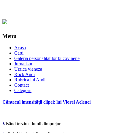
Menu
Acasa
Carti
Galeria personalitatilor bucovinene
Jurnalism
Urzica vieneza
Rock Andi
Rubrica lui Andi
Contact
Categorii
Cântecul imensităţii clipei: lui Viorel Aelenei
*
V
isând trezirea lumii dimprejur