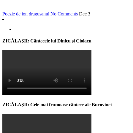
Poezie de ion dragusanul
No Comments
Dec
3
ZICĂLAŞII: Cântecele lui Dinicu şi Ciolacu
ZICĂLAŞII: Cele mai frumoase cântece ale Bucovinei