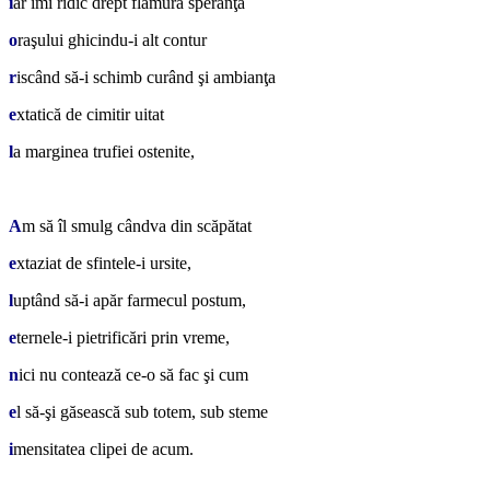
i
ar îmi ridic drept flamură speranţa
o
raşului ghicindu-i alt contur
r
iscând să-i schimb curând şi ambianţa
e
xtatică de cimitir uitat
l
a marginea trufiei ostenite,
*
A
m să îl smulg cândva din scăpătat
e
xtaziat de sfintele-i ursite,
l
uptând să-i apăr farmecul postum,
e
ternele-i pietrificări prin vreme,
n
ici nu contează ce-o să fac şi cum
e
l să-şi găsească sub totem, sub steme
i
mensitatea clipei de acum.