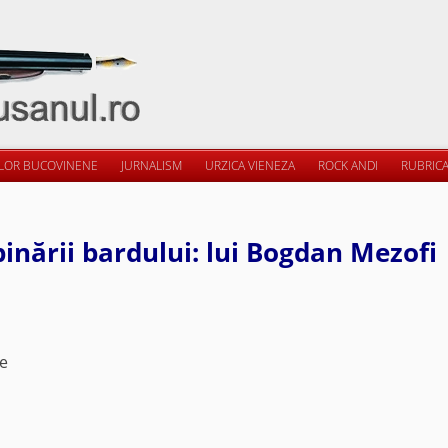
ILOR BUCOVINENE
JURNALISM
URZICA VIENEZA
ROCK ANDI
RUBRICA
inării bardului: lui Bogdan Mezofi
le