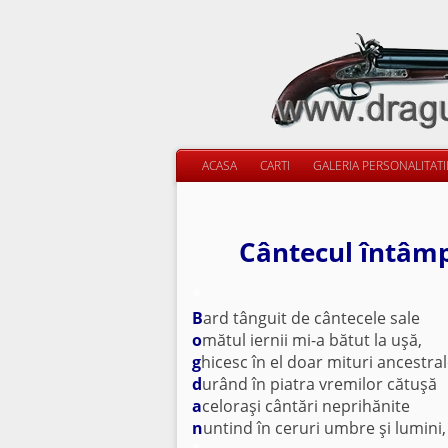
ACASA
CARTI
GALERIA PERSONALITAT
Cântecul întâmp
*
B
ard tânguit de cântecele sale
o
mătul iernii mi-a bătut la uşă,
g
hicesc în el doar mituri ancestra
d
urând în piatra vremilor cătuşă
a
celoraşi cântări neprihănite
n
untind în ceruri umbre şi lumini,