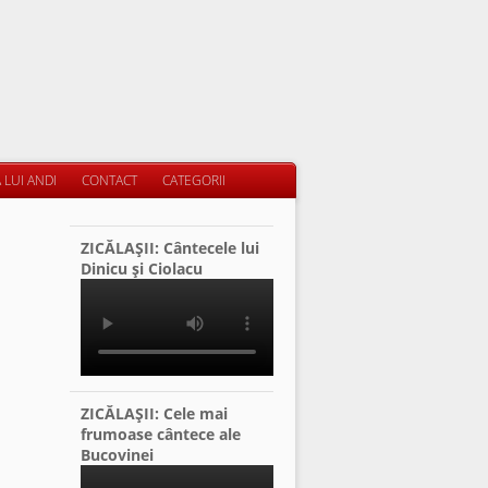
 LUI ANDI
CONTACT
CATEGORII
ZICĂLAŞII: Cântecele lui
Dinicu şi Ciolacu
ZICĂLAŞII: Cele mai
frumoase cântece ale
Bucovinei