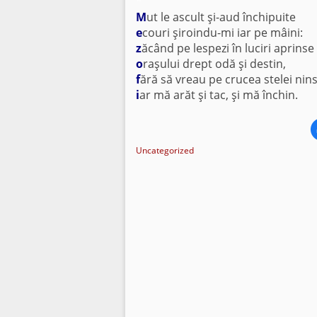
*
M
ut le ascult şi-aud închipuite
e
couri şiroindu-mi iar pe mâini:
z
ăcând pe lespezi în luciri aprinse
o
raşului drept odă şi destin,
f
ără să vreau pe crucea stelei nin
i
ar mă arăt şi tac, şi mă închin.
Uncategorized