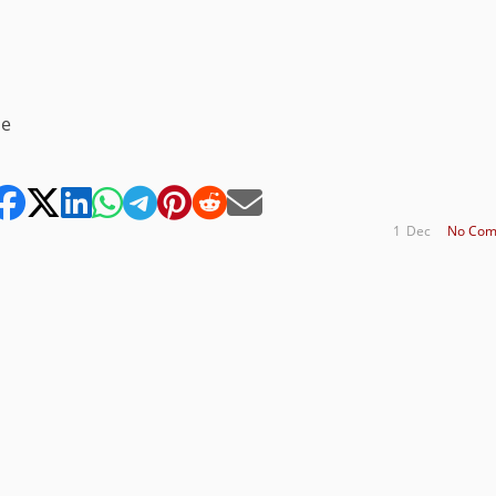
se
1
Dec
No Com