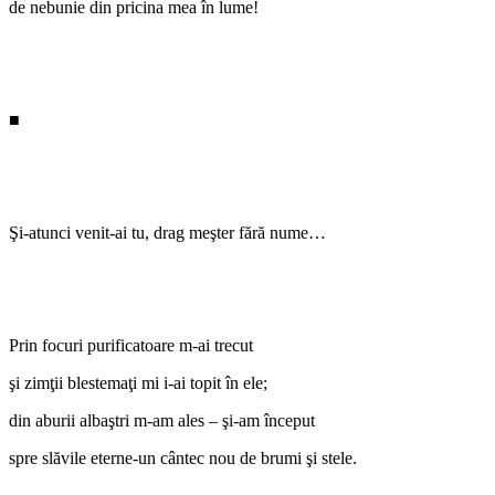
de nebunie din pricina mea în lume!
■
Şi-atunci venit-ai tu, drag meşter fără nume…
Prin focuri purificatoare m-ai trecut
şi zimţii blestemaţi mi i-ai topit în ele;
din aburii albaştri m-am ales – şi-am început
spre slăvile eterne-un cântec nou de brumi şi stele.