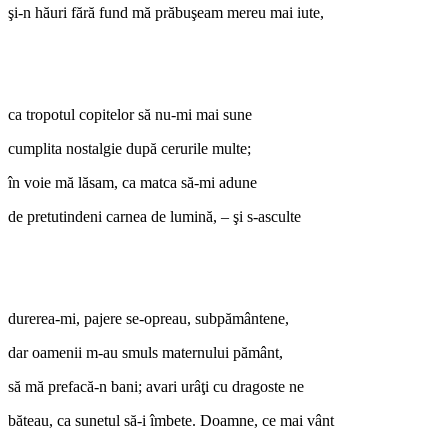
şi-n hăuri fără fund mă prăbuşeam mereu mai iute,
ca tropotul copitelor să nu-mi mai sune
cumplita nostalgie după cerurile multe;
în voie mă lăsam, ca matca să-mi adune
de pretutindeni carnea de lumină, – şi s-asculte
durerea-mi, pajere se-opreau, subpământene,
dar oamenii m-au smuls maternului pământ,
să mă prefacă-n bani; avari urâţi cu dragoste ne
băteau, ca sunetul să-i îmbete. Doamne, ce mai vânt