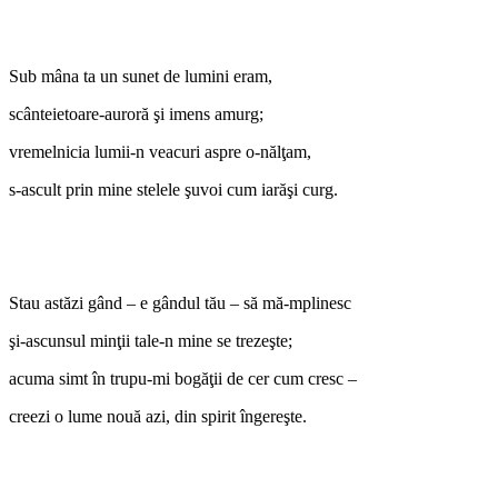
Sub mâna ta un sunet de lumini eram,
scânteietoare-auroră şi imens amurg;
vremelnicia lumii-n veacuri aspre o-nălţam,
s-ascult prin mine stelele şuvoi cum iarăşi curg.
Stau astăzi gând – e gândul tău – să mă-mplinesc
şi-ascunsul minţii tale-n mine se trezeşte;
acuma simt în trupu-mi bogăţii de cer cum cresc –
creezi o lume nouă azi, din spirit îngereşte.