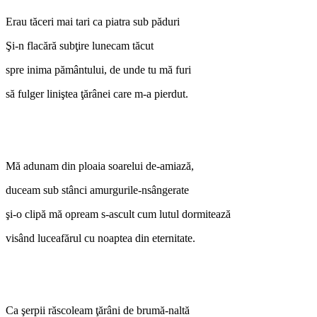
Erau tăceri mai tari ca piatra sub păduri
Şi-n flacără subţire lunecam tăcut
spre inima pământului, de unde tu mă furi
să fulger liniştea ţărânei care m-a pierdut.
Mă adunam din ploaia soarelui de-amiază,
duceam sub stânci amurgurile-nsângerate
şi-o clipă mă opream s-ascult cum lutul dormitează
visând luceafărul cu noaptea din eternitate.
Ca şerpii răscoleam ţărâni de brumă-naltă