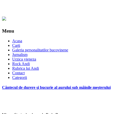
Menu
Acasa
Carti
Galeria personalitatilor bucovinene
Jurnalism
Urzica vieneza
Rock Andi
Rubrica lui Andi
Contact
Categorii
Cântecul de durere şi bucurie al aurului sub mâinile meşterului