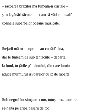
– răcoarea brazilor mă fumega-n cristale –
şi-n legănări tăcute lunecam să văd cum saltă
colinele superbelor oceane muzicale.
Stejarii mă mai cuprindeau cu rădăcina,
dar le fugeam de sub tentacule – departe,
la fund, în ţările pământului, din care lumina
aduce murmurul izvoarelor cu iz de moarte.
Sub negrul lut simţeam cum, totuşi, roze-aurore
se-nalţă pe aripa păsării de foc,