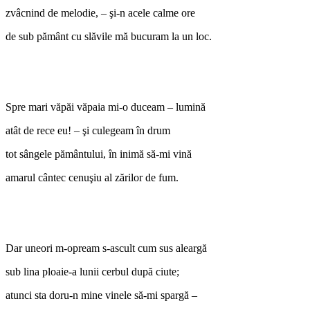
zvâcnind de melodie, – şi-n acele calme ore
de sub pământ cu slăvile mă bucuram la un loc.
Spre mari văpăi văpaia mi-o duceam – lumină
atât de rece eu! – şi culegeam în drum
tot sângele pământului, în inimă să-mi vină
amarul cântec cenuşiu al zărilor de fum.
Dar uneori m-opream s-ascult cum sus aleargă
sub lina ploaie-a lunii cerbul după ciute;
atunci sta doru-n mine vinele să-mi spargă –