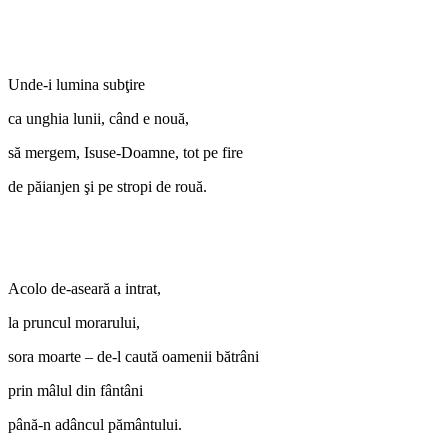
Unde-i lumina subţire
ca unghia lunii, când e nouă,
să mergem, Isuse-Doamne, tot pe fire
de păianjen şi pe stropi de rouă.
Acolo de-aseară a intrat,
la pruncul morarului,
sora moarte – de-l caută oamenii bătrâni
prin mâlul din fântâni
până-n adâncul pământului.