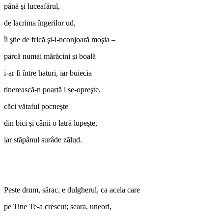
până şi luceafărul,
de lacrima îngerilor ud,
îi ştie de frică şi-i-nconjoară moşia –
parcă numai mărăcini şi boală
i-ar fi între haturi, iar buiecia
tinerească-n poartă i se-opreşte,
căci vătaful pocneşte
din bici şi cânii o latră lupeşte,
iar stăpânul surâde zălud.
Peste drum, sărac, e dulgherul, ca acela care
pe Tine Te-a crescut; seara, uneori,