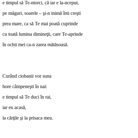
e timpul să Te-ntorci, că iar e la-nceput,
pe măguri, soarele – şi-n inimă îmi creşti
prea mare, ca să Te mai poată cuprinde
cu toată lumina dimineţii, care Te-aprinde
în ochii mei ca-n zarea mătăsoasă.
Curând ciobanii vor suna
hore câmpeneşti în nai:
e timpul să Te duci în rai,
iar eu acasă,
la cărţile şi la prisaca mea.