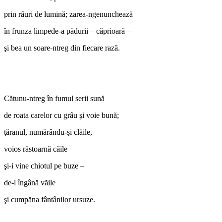
prin râuri de lumină; zarea-ngenunchează
în frunza limpede-a pădurii – căprioară –
şi bea un soare-ntreg din fiecare rază.
Cătunu-ntreg în fumul serii sună
de roata carelor cu grâu şi voie bună;
ţăranul, numărându-şi clăile,
voios răstoarnă căile
şi-i vine chiotul pe buze –
de-l îngână văile
şi cumpăna fântânilor ursuze.