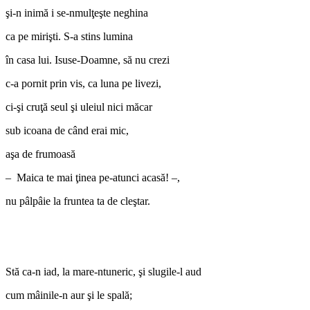
şi-n inimă i se-nmulţeşte neghina
ca pe mirişti. S-a stins lumina
în casa lui. Isuse-Doamne, să nu crezi
c-a pornit prin vis, ca luna pe livezi,
ci-şi cruţă seul şi uleiul nici măcar
sub icoana de când erai mic,
aşa de frumoasă
– Maica te mai ţinea pe-atunci acasă! –,
nu pâlpâie la fruntea ta de cleştar.
Stă ca-n iad, la mare-ntuneric, şi slugile-l aud
cum mâinile-n aur şi le spală;