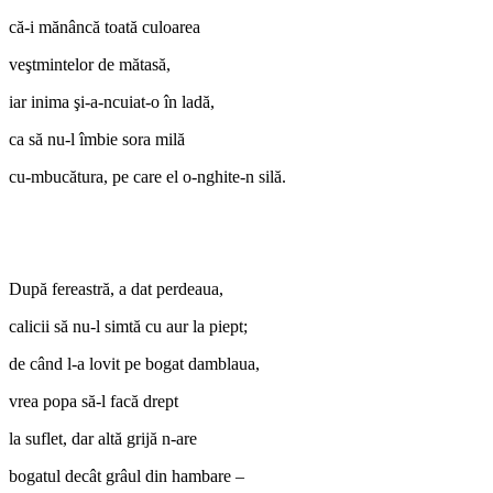
că-i mănâncă toată culoarea
veştmintelor de mătasă,
iar inima şi-a-ncuiat-o în ladă,
ca să nu-l îmbie sora milă
cu-mbucătura, pe care el o-nghite-n silă.
După fereastră, a dat perdeaua,
calicii să nu-l simtă cu aur la piept;
de când l-a lovit pe bogat damblaua,
vrea popa să-l facă drept
la suflet, dar altă grijă n-are
bogatul decât grâul din hambare –