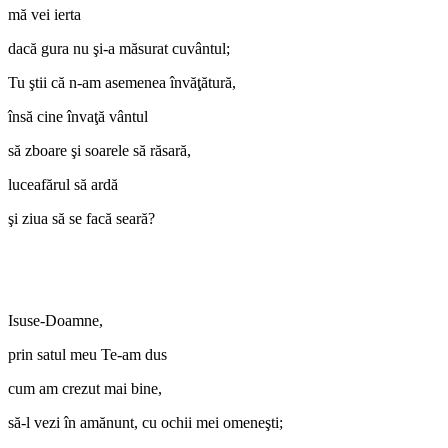
mă vei ierta
dacă gura nu şi-a măsurat cuvântul;
Tu ştii că n-am asemenea învăţătură,
însă cine învaţă vântul
să zboare şi soarele să răsară,
luceafărul să ardă
şi ziua să se facă seară?
Isuse-Doamne,
prin satul meu Te-am dus
cum am crezut mai bine,
să-l vezi în amănunt, cu ochii mei omeneşti;