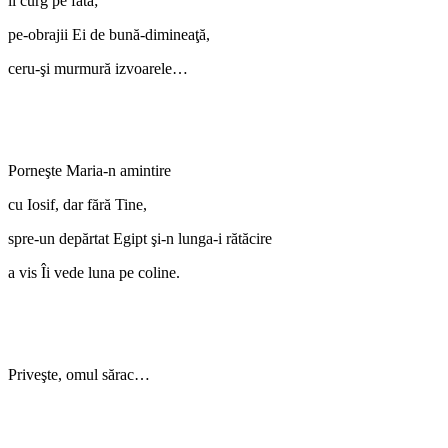
îi curg pe fată;
pe-obrajii Ei de bună-dimineaţă,
ceru-şi murmură izvoarele…
Porneşte Maria-n amintire
cu Iosif, dar fără Tine,
spre-un depărtat Egipt şi-n lunga-i rătăcire
a vis Îi vede luna pe coline.
Priveşte, omul sărac…