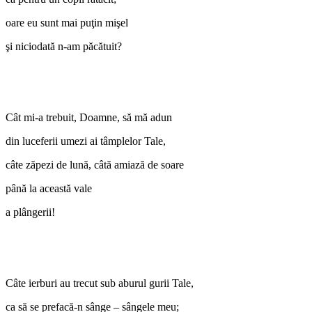
oare eu sunt mai puţin mişel
şi niciodată n-am păcătuit?
Cât mi-a trebuit, Doamne, să mă adun
din luceferii umezi ai tâmplelor Tale,
câte zăpezi de lună, câtă amiază de soare
până la această vale
a plângerii!
Câte ierburi au trecut sub aburul gurii Tale,
ca să se prefacă-n sânge – sângele meu;