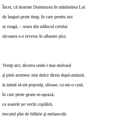
Încet, că doarme Dumnezeu în mănăstirea Lui
de larguri peste timp, în care pentru noi
se roagă, – seara din adâncul cerului
răcoarea s-o reverse în albastre ploi.
Veniţi aici, tăcerea unde-i mai stufoasă
şi pinii aromesc mai dulce târzia după-amiază,
la inimă să-mi poposiţi, sfioase, ca-ntr-o casă,
în care peste geam se-aşează,
ca soarele pe vechi copilării,
trecutul plin de bălărie şi melancolii.