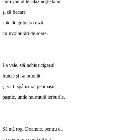
cum vântul le tălăzuieşte lanul
şi că fiecare
spic de grâu e-o rază
cu-nvolburări de soare.
La vale, stă-nchis ucigaşul;
fratele şi l-a omorât
şi va fi spânzurat pe imaşul
paşnic, unde murmură ierburile.
Să mă rog, Doamne, pentru el,
ca pentru un copil rătăcit;