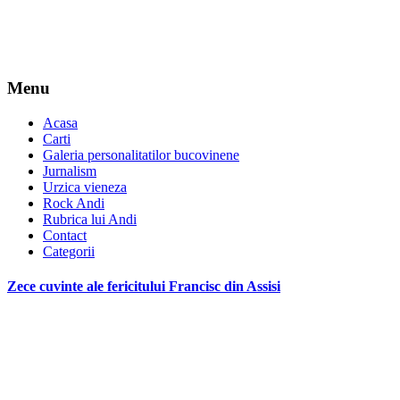
Menu
Acasa
Carti
Galeria personalitatilor bucovinene
Jurnalism
Urzica vieneza
Rock Andi
Rubrica lui Andi
Contact
Categorii
Zece cuvinte ale fericitului Francisc din Assisi