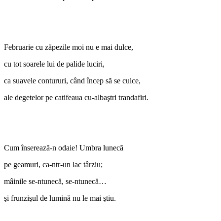
Februarie cu zăpezile moi nu e mai dulce,
cu tot soarele lui de palide luciri,
ca suavele contururi, când încep să se culce,
ale degetelor pe catifeaua cu-albaştri trandafiri.
Cum înserează-n odaie! Umbra lunecă
pe geamuri, ca-ntr-un lac târziu;
mâinile se-ntunecă, se-ntunecă…
şi frunzişul de lumină nu le mai ştiu.