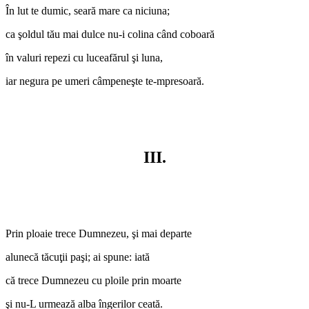
În lut te dumic, seară mare ca niciuna;
ca şoldul tău mai dulce nu-i colina când coboară
în valuri repezi cu luceafărul şi luna,
iar negura pe umeri câmpeneşte te-mpresoară.
III.
Prin ploaie trece Dumnezeu, şi mai departe
alunecă tăcuţii paşi; ai spune: iată
că trece Dumnezeu cu ploile prin moarte
şi nu-L urmează alba îngerilor ceată.