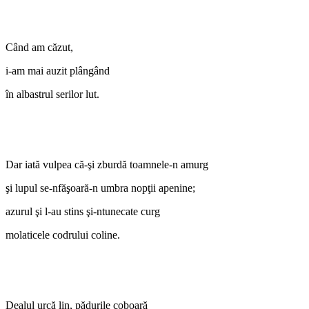
Când am căzut,
i-am mai auzit plângând
în albastrul serilor lut.
Dar iată vulpea că-şi zburdă toamnele-n amurg
şi lupul se-nfăşoară-n umbra nopţii apenine;
azurul şi l-au stins şi-ntunecate curg
molaticele codrului coline.
Dealul urcă lin, pădurile coboară