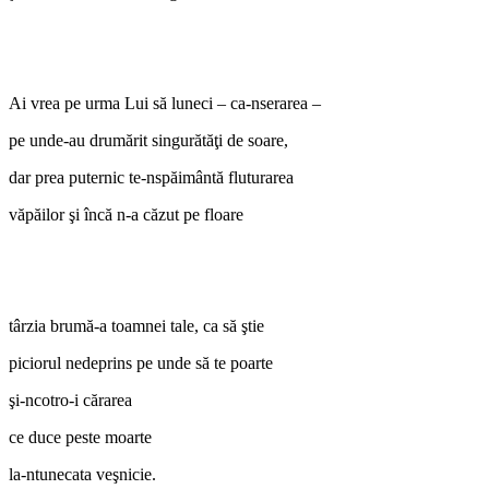
Ai vrea pe urma Lui să luneci – ca-nserarea –
pe unde-au drumărit singurătăţi de soare,
dar prea puternic te-nspăimântă fluturarea
văpăilor şi încă n-a căzut pe floare
târzia brumă-a toamnei tale, ca să ştie
piciorul nedeprins pe unde să te poarte
şi-ncotro-i cărarea
ce duce peste moarte
la-ntunecata veşnicie.