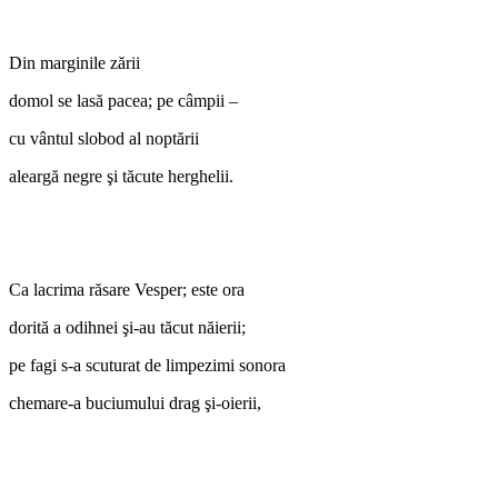
Din marginile zării
domol se lasă pacea; pe câmpii –
cu vântul slobod al noptării
aleargă negre şi tăcute herghelii.
Ca lacrima răsare Vesper; este ora
dorită a odihnei şi-au tăcut năierii;
pe fagi s-a scuturat de limpezimi sonora
chemare-a buciumului drag şi-oierii,