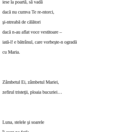
iese la poartă, să vadă
dacă nu cumva Te re-ntorci,
şi-ntreabă de călători
dacă n-au aflat voce vestitoare –
iată-l! e bătrânul, care vorbeşte-n ogradă
cu Maria.
Zâmbetul Ei, zâmbetul Mariei,
zefirul tristeţii, ploaia bucuriei…
Luna, stelele şi soarele