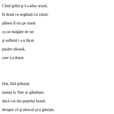
Când grâul şi l-a adus acasă,
în două cu neghină l-a văzut;
pâinea îi era pe masă
ca un bulgăre de lut
şi sufletul i s-a făcut
pasăre sfioasă,
care l-a durut.
Dar, fără prihană,
numai la Tine se gândeşte;
dacă i-ai dat şarpelui hrană,
desigur că şi săracul şi-o găseşte,