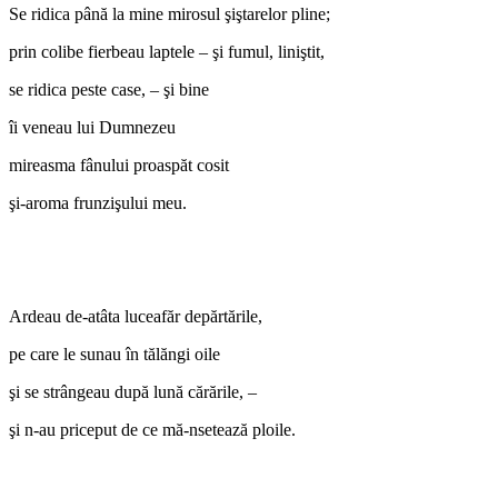
Se ridica până la mine mirosul şiştarelor pline;
prin colibe fierbeau laptele – şi fumul, liniştit,
se ridica peste case, – şi bine
îi veneau lui Dumnezeu
mireasma fânului proaspăt cosit
şi-aroma frunzişului meu.
Ardeau de-atâta luceafăr depărtările,
pe care le sunau în tălăngi oile
şi se strângeau după lună cărările, –
şi n-au priceput de ce mă-nsetează ploile.