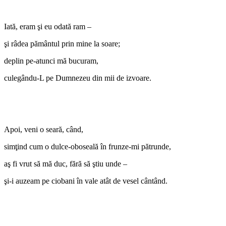
Iată, eram şi eu odată ram –
şi râdea pământul prin mine la soare;
deplin pe-atunci mă bucuram,
culegându-L pe Dumnezeu din mii de izvoare.
Apoi, veni o seară, când,
simţind cum o dulce-oboseală în frunze-mi pătrunde,
aş fi vrut să mă duc, fără să ştiu unde –
şi-i auzeam pe ciobani în vale atât de vesel cântând.