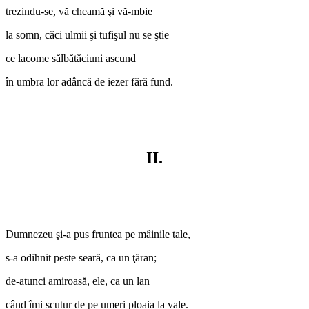
trezindu-se, vă cheamă şi vă-mbie
la somn, căci ulmii şi tufişul nu se ştie
ce lacome sălbătăciuni ascund
în umbra lor adâncă de iezer fără fund.
II.
Dumnezeu şi-a pus fruntea pe mâinile tale,
s-a odihnit peste seară, ca un ţăran;
de-atunci amiroasă, ele, ca un lan
când îmi scutur de pe umeri ploaia la vale.