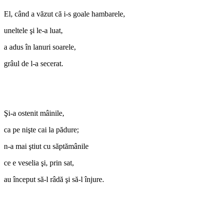
El, când a văzut că i-s goale hambarele,
uneltele şi le-a luat,
a adus în lanuri soarele,
grâul de l-a secerat.
Şi-a ostenit mâinile,
ca pe nişte cai la pădure;
n-a mai ştiut cu săptămânile
ce e veselia şi, prin sat,
au început să-l râdă şi să-l înjure.