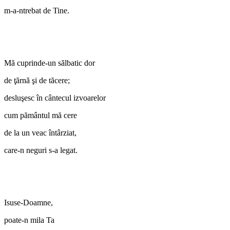
m-a-ntrebat de Tine.
Mă cuprinde-un sălbatic dor
de ţărnă şi de tăcere;
desluşesc în cântecul izvoarelor
cum pământul mă cere
de la un veac întârziat,
care-n neguri s-a legat.
Isuse-Doamne,
poate-n mila Ta