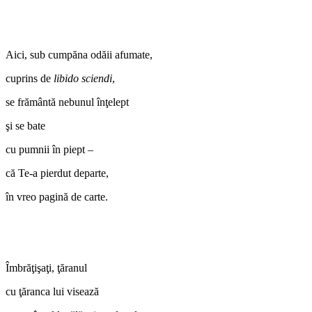
Aici, sub cumpăna odăii afumate,
cuprins de
libido sciendi
,
se frământă nebunul înţelept
şi se bate
cu pumnii în piept –
că Te-a pierdut departe,
în vreo pagină de carte.
Îmbrăţişaţi, ţăranul
cu ţăranca lui visează