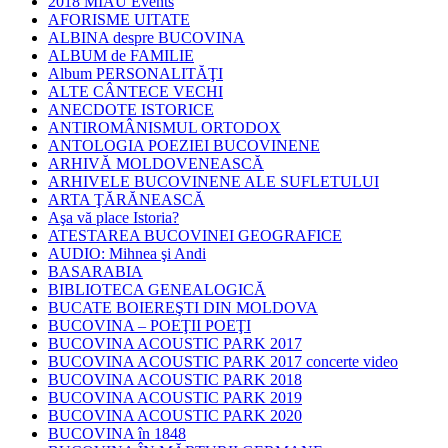
2018 MIAU Events
AFORISME UITATE
ALBINA despre BUCOVINA
ALBUM de FAMILIE
Album PERSONALITĂŢI
ALTE CÂNTECE VECHI
ANECDOTE ISTORICE
ANTIROMÂNISMUL ORTODOX
ANTOLOGIA POEZIEI BUCOVINENE
ARHIVĂ MOLDOVENEASCĂ
ARHIVELE BUCOVINENE ALE SUFLETULUI
ARTA ŢĂRĂNEASCĂ
Aşa vă place Istoria?
ATESTAREA BUCOVINEI GEOGRAFICE
AUDIO: Mihnea şi Andi
BASARABIA
BIBLIOTECA GENEALOGICĂ
BUCATE BOIEREŞTI DIN MOLDOVA
BUCOVINA – POEŢII POEŢI
BUCOVINA ACOUSTIC PARK 2017
BUCOVINA ACOUSTIC PARK 2017 concerte video
BUCOVINA ACOUSTIC PARK 2018
BUCOVINA ACOUSTIC PARK 2019
BUCOVINA ACOUSTIC PARK 2020
BUCOVINA în 1848