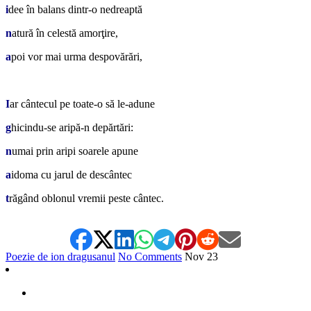
i
dee în balans dintr-o nedreaptă
n
atură în celestă amorţire,
a
poi vor mai urma despovărări,
*
I
ar cântecul pe toate-o să le-adune
g
hicindu-se aripă-n depărtări:
n
umai prin aripi soarele apune
a
idoma cu jarul de descântec
t
răgând oblonul vremii peste cântec.
Poezie de ion dragusanul
No Comments
Nov
23