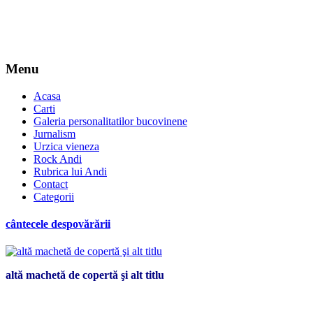
Menu
Acasa
Carti
Galeria personalitatilor bucovinene
Jurnalism
Urzica vieneza
Rock Andi
Rubrica lui Andi
Contact
Categorii
cântecele despovărării
altă machetă de copertă şi alt titlu
*