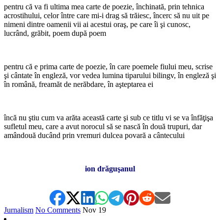
pentru că va fi ultima mea carte de poezie, închinată, prin tehnica
acrostihului, celor între care mi-i drag să trăiesc, încerc să nu uit pe
nimeni dintre oamenii vii ai acestui oraş, pe care îi şi cunosc,
lucrând, grăbit, poem după poem
*
pentru că e prima carte de poezie, în care poemele fiului meu, scrise
şi cântate în engleză, vor vedea lumina tiparului bilingv, în engleză şi
în română, freamăt de nerăbdare, în aşteptarea ei
*
încă nu ştiu cum va arăta această carte şi sub ce titlu vi se va înfăţişa
sufletul meu, care a avut norocul să se nască în două trupuri, dar
amândouă ducând prin vremuri dulcea povară a cântecului
*
ion drăguşanul
Jurnalism
No Comments
Nov
19