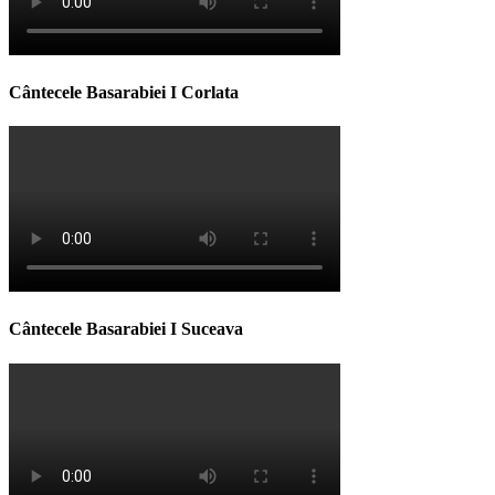
Cântecele Basarabiei I Corlata
Cântecele Basarabiei I Suceava