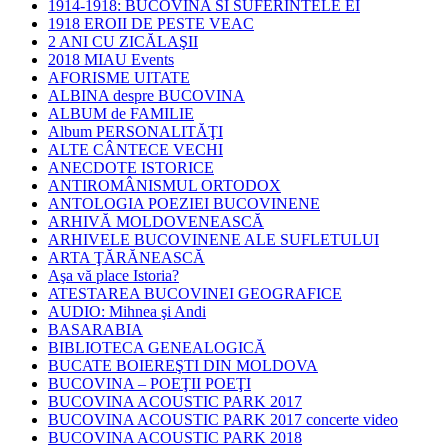
1914-1918: BUCOVINA SI SUFERINTELE EI
1918 EROII DE PESTE VEAC
2 ANI CU ZICĂLAŞII
2018 MIAU Events
AFORISME UITATE
ALBINA despre BUCOVINA
ALBUM de FAMILIE
Album PERSONALITĂŢI
ALTE CÂNTECE VECHI
ANECDOTE ISTORICE
ANTIROMÂNISMUL ORTODOX
ANTOLOGIA POEZIEI BUCOVINENE
ARHIVĂ MOLDOVENEASCĂ
ARHIVELE BUCOVINENE ALE SUFLETULUI
ARTA ŢĂRĂNEASCĂ
Aşa vă place Istoria?
ATESTAREA BUCOVINEI GEOGRAFICE
AUDIO: Mihnea şi Andi
BASARABIA
BIBLIOTECA GENEALOGICĂ
BUCATE BOIEREŞTI DIN MOLDOVA
BUCOVINA – POEŢII POEŢI
BUCOVINA ACOUSTIC PARK 2017
BUCOVINA ACOUSTIC PARK 2017 concerte video
BUCOVINA ACOUSTIC PARK 2018