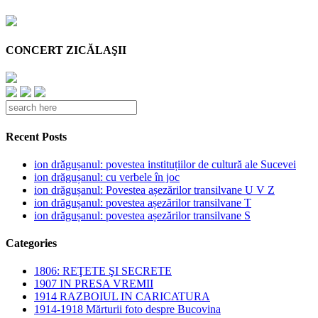
CONCERT ZICĂLAŞII
Recent Posts
ion drăgușanul: povestea instituțiilor de cultură ale Sucevei
ion drăgușanul: cu verbele în joc
ion drăgușanul: Povestea așezărilor transilvane U V Z
ion drăgușanul: povestea așezărilor transilvane T
ion drăgușanul: povestea așezărilor transilvane S
Categories
1806: REŢETE ŞI SECRETE
1907 IN PRESA VREMII
1914 RAZBOIUL IN CARICATURA
1914-1918 Mărturii foto despre Bucovina