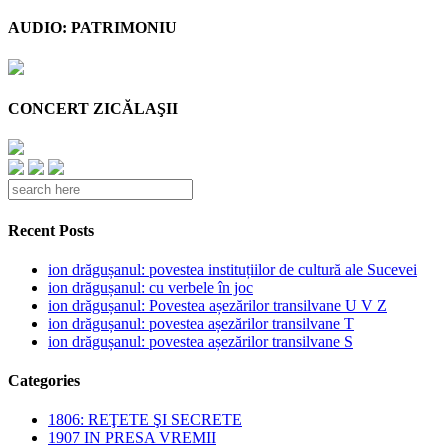
AUDIO: PATRIMONIU
CONCERT ZICĂLAŞII
Recent Posts
ion drăgușanul: povestea instituțiilor de cultură ale Sucevei
ion drăgușanul: cu verbele în joc
ion drăgușanul: Povestea așezărilor transilvane U V Z
ion drăgușanul: povestea așezărilor transilvane T
ion drăgușanul: povestea așezărilor transilvane S
Categories
1806: REŢETE ŞI SECRETE
1907 IN PRESA VREMII