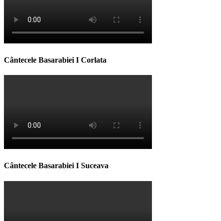
Cântecele Basarabiei I Corlata
Cântecele Basarabiei I Suceava