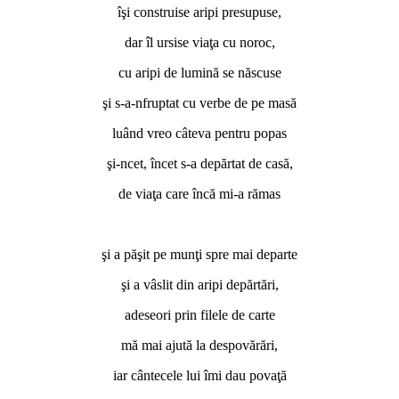
îşi construise aripi presupuse,
dar îl ursise viaţa cu noroc,
cu aripi de lumină se născuse
şi s-a-nfruptat cu verbe de pe masă
luând vreo câteva pentru popas
şi-ncet, încet s-a depărtat de casă,
de viaţa care încă mi-a rămas
*
şi a păşit pe munţi spre mai departe
şi a vâslit din aripi depărtări,
adeseori prin filele de carte
mă mai ajută la despovărări,
iar cântecele lui îmi dau povaţă