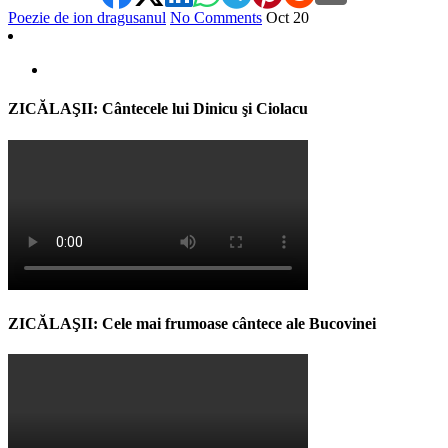
Poezie de ion dragusanul
No Comments
Oct
20
ZICĂLAŞII: Cântecele lui Dinicu şi Ciolacu
ZICĂLAŞII: Cele mai frumoase cântece ale Bucovinei