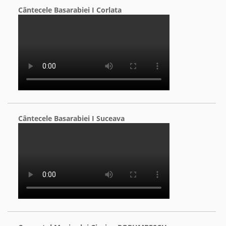
Cântecele Basarabiei I Corlata
Cântecele Basarabiei I Suceava