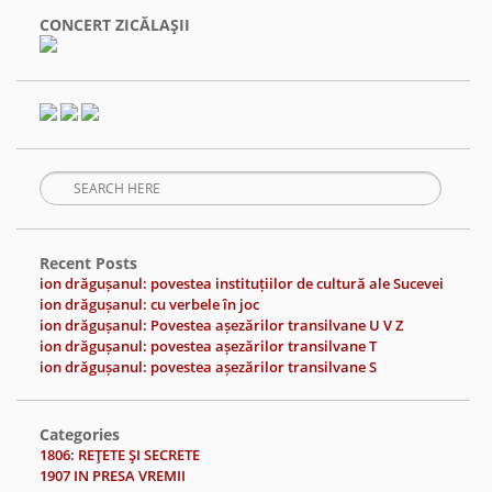
CONCERT ZICĂLAŞII
Recent Posts
ion drăgușanul: povestea instituțiilor de cultură ale Sucevei
ion drăgușanul: cu verbele în joc
ion drăgușanul: Povestea așezărilor transilvane U V Z
ion drăgușanul: povestea așezărilor transilvane T
ion drăgușanul: povestea așezărilor transilvane S
Categories
1806: REŢETE ŞI SECRETE
1907 IN PRESA VREMII