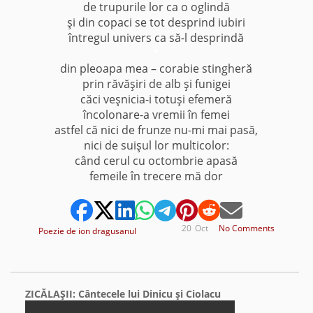
de trupurile lor ca o oglindă
şi din copaci se tot desprind iubiri
întregul univers ca să-l desprindă
*
din pleoapa mea – corabie stingheră
prin răvăşiri de alb şi funigei
căci veşnicia-i totuşi efemeră
încolonare-a vremii în femei
astfel că nici de frunze nu-mi mai pasă,
nici de suişul lor multicolor:
când cerul cu octombrie apasă
femeile în trecere mă dor
20
Oct
No Comments
Poezie de ion dragusanul
ZICĂLAŞII: Cântecele lui Dinicu şi Ciolacu