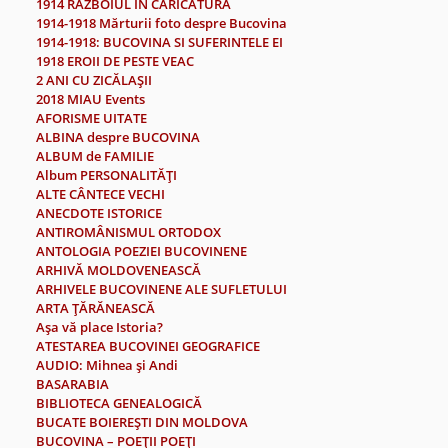
1914 RAZBOIUL IN CARICATURA
1914-1918 Mărturii foto despre Bucovina
1914-1918: BUCOVINA SI SUFERINTELE EI
1918 EROII DE PESTE VEAC
2 ANI CU ZICĂLAŞII
2018 MIAU Events
AFORISME UITATE
ALBINA despre BUCOVINA
ALBUM de FAMILIE
Album PERSONALITĂŢI
ALTE CÂNTECE VECHI
ANECDOTE ISTORICE
ANTIROMÂNISMUL ORTODOX
ANTOLOGIA POEZIEI BUCOVINENE
ARHIVĂ MOLDOVENEASCĂ
ARHIVELE BUCOVINENE ALE SUFLETULUI
ARTA ŢĂRĂNEASCĂ
Aşa vă place Istoria?
ATESTAREA BUCOVINEI GEOGRAFICE
AUDIO: Mihnea şi Andi
BASARABIA
BIBLIOTECA GENEALOGICĂ
BUCATE BOIEREŞTI DIN MOLDOVA
BUCOVINA – POEŢII POEŢI