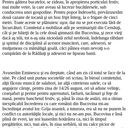
Pentru gătirea bucatelor, se zideau, în apropierea porticului festiv,
mai multe vetre, la care aveau să lucreze bucătăresele, sub
conducerea unei gospodine. Pentru popor îndeosebi, prevăzuserăm
două cazane de tocană şi un bou fript întreg, la o frigare de cinci
metri. Toate aceste se plănuiesc uşor, dar nu se pot executa fără de
încurcături. Comitetul a mobilizat atât pe seminariştii din Cernăuţi,
cât şi pe băieţii de la cele două gimnazii din Bucovina, şi zece vieţi
dacă aş trăi, tot n-aş uita niciodată zelul neobosit, îndelunga răbdare
şi spiritul de disciplină al acestor muncitori, care, adeseori, se
mulţumeau cu mămăligă goală, căci pâinea eram nevoiţi s-o
cumpărăm de la Rădăuţi şi adeseori ne lipseau banii.
*
Avuserăm Eminescu şi eu dreptate, când am zis că totul se face de la
sine. Pe când unii purtau socotelile ori scriau, în biroul comitetului,
alţii făceau muncă de salahori, iar alţii cutreierau satele, ca să
angajeze căruţe, pentru ziua de 14/26 august, ori să adune velinţe,
cearşafuri şi perine pentru aşternuturi, farfurii, tacâmuri şi feţe de
masă, pentru banchetul festiv, şi, până în ziua de astăzi, mi-a rămas
inexplicabil încrederea cu care românii din Bucovina mi-au
încredinţat avutul lor. Grija noastră, a tuturora, era să nu ne punem în
conflict cu autorităţile locale, şi nici nu ne-am pus. Bucovina e însă
plină de evrei, iar noi luaserăm hotărârea ca, nici în timpul
pregătirilor, nici, mai ales, în ziua serbării, să nu calce picior de