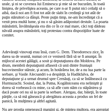
urale, şi ni se cuvenea Iui Eminescu şi mie să ne bucurăm, în toată
liniştea, de priveliştea aceasta, pe care n-ar fi putut nici ceilalţi să o
aibă, dacă noi am fi fost tot atât de slabi în credinţă şi tot atât de
puţin stăruitori ca dânşii. Peste puţin timp, ne-am încredinţat că a
venit prea multă lume, şi nu o să găsim adăposturi destule. La poarta
mănăstirii, învălmăşeala era din ce în ce mal mare, căci toţi dădeau
năvală asupra mănăstirii, toţi protestau contra dispoziţiilor luate de
comitet.
*
Adevăraţii vinovaţi erau însă, cum G. Dem. Theodorescu zice, în
darea sa de seamă, numai cei ce veniseră fără să se fi anunţat. În
mijlocul acestei gălăgii, a sosit şi deputaţiunea din Moldova. Pe
drum, membrii deputaţiunii aflaseră că unii dintre fruntaşii
bucovinenilor stăruie, şi acum, în hotărârea lor, de a nu lua parte la
serbare, şi Vasile Alecsandri s-a despărţit, la Hadikfalva, de
deputaţiune şi a urmat drumul spre Cernăuţi, ca să se întâlnească cu
Hurmuzachi. Sosind, dar, la Putna, Kogălniceanu era nelini­ştit şi
dorea să vorbească cu mine, ca să afle cum stăm cu stăpânirea şi
dacă poate ori nu să ia parte la serbare. Alergau, dar, băieţii, în toate
părţile, ca să mă găsească şi alergătura aceasta a produs un fel de
panică, în mulţimea şi altfel agitată.
Nu are prostia omenească margini şi, de mintea multora, era apropiat