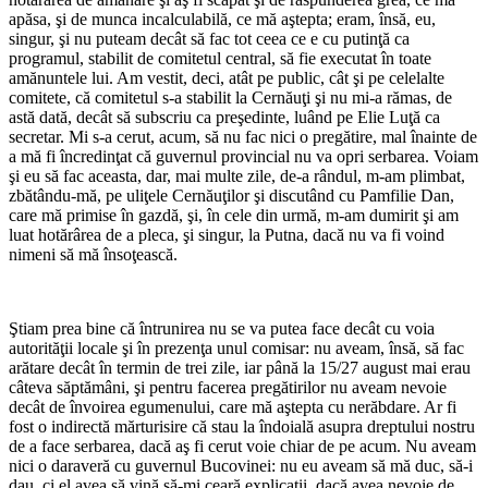
apăsa, şi de munca incalculabilă, ce mă aştepta; eram, însă, eu,
singur, şi nu puteam decât să fac tot ceea ce e cu putinţă ca
programul, stabilit de comitetul central, să fie executat în toate
amănuntele lui. Am vestit, deci, atât pe public, cât şi pe celelalte
comitete, că comitetul s-a stabilit la Cernăuţi şi nu mi-a rămas, de
astă dată, decât să subscriu ca preşedinte, luând pe Elie Luţă ca
secretar. Mi s-a cerut, acum, să nu fac nici o pregătire, mal înainte de
a mă fi încredinţat că guvernul provincial nu va opri serbarea. Voiam
şi eu să fac aceasta, dar, mai multe zile, de-a rândul, m-am plimbat,
zbătându-mă, pe uliţele Cernăuţilor şi discutând cu Pamfilie Dan,
care mă primise în gazdă, şi, în cele din urmă, m-am dumirit şi am
luat hotărârea de a pleca, şi singur, la Putna, dacă nu va fi voind
nimeni să mă însoţească.
*
Ştiam prea bine că întrunirea nu se va putea face decât cu voia
autorităţii locale şi în prezenţa unul comisar: nu aveam, însă, să fac
arătare decât în termin de trei zile, iar până la 15/27 august mai erau
câteva săptămâni, şi pentru facerea pregătirilor nu aveam nevoie
decât de învoirea egumenului, care mă aştepta cu nerăbdare. Ar fi
fost o indirectă mărturisire că stau la îndoială asupra dreptului nostru
de a face serbarea, dacă aş fi cerut voie chiar de pe acum. Nu aveam
nici o daraveră cu guvernul Bucovinei: nu eu aveam să mă duc, să-i
dau, ci el avea să vină să-mi ceară explicaţii, dacă avea nevoie de