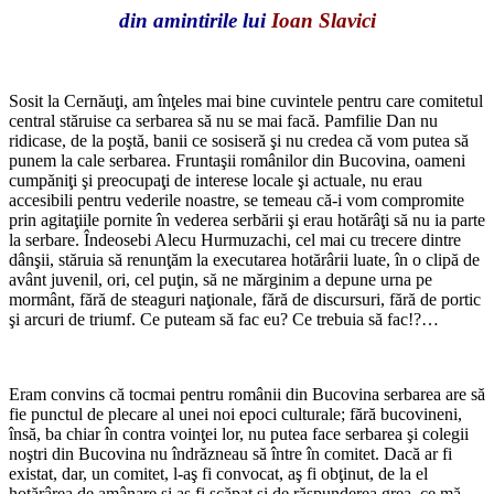
din amintirile lui
Ioan Slavici
*
Sosit la Cernăuţi, am înţeles mai bine cuvintele pentru care comitetul
central stăruise ca serbarea să nu se mai facă. Pamfilie Dan nu
ridicase, de la poştă, banii ce sosiseră şi nu credea că vom putea să
punem la cale serbarea. Fruntaşii românilor din Bucovina, oameni
cumpăniţi şi preocupaţi de interese locale şi actuale, nu erau
accesibili pentru vederile noastre, se temeau că-i vom compromite
prin agitaţiile pornite în vederea serbării şi erau hotărâţi să nu ia parte
la serbare. Îndeosebi Alecu Hurmuzachi, cel mai cu trecere dintre
dânşii, stăruia să renunţăm la executarea hotărârii luate, în o clipă de
avânt juvenil, ori, cel puţin, să ne mărginim a depune urna pe
mormânt, fără de steaguri naţionale, fără de discursuri, fără de portic
şi arcuri de triumf. Ce puteam să fac eu? Ce trebuia să fac!?…
*
Eram convins că tocmai pentru românii din Bucovina serbarea are să
fie punctul de plecare al unei noi epoci culturale; fără bucovineni,
însă, ba chiar în contra voinţei lor, nu putea face serbarea şi colegii
noştri din Bucovina nu îndrăzneau să între în comitet. Dacă ar fi
existat, dar, un comitet, l-aş fi convocat, aş fi obţinut, de la el
hotărârea de amânare şi aş fi scăpat şi de răspunderea grea, ce mă