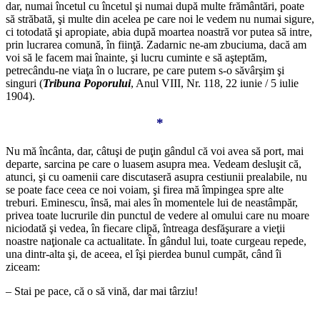
dar, numai încetul cu încetul şi numai după multe frământări, poate
să străbată, şi multe din acelea pe care noi le vedem nu numai sigure,
ci totodată şi apropiate, abia după moartea noastră vor putea să intre,
prin lucrarea comună, în fiinţă. Zadarnic ne-am zbuciuma, dacă am
voi să le facem mai înainte, şi lucru cuminte e să aşteptăm,
petrecându-ne viaţa în o lucrare, pe care putem s-o săvârşim şi
singuri (
Tribuna Poporului
, Anul VIII, Nr. 118, 22 iunie / 5 iulie
1904).
*
Nu mă încânta, dar, câtuşi de puţin gândul că voi avea să port, mai
departe, sarcina pe care o luasem asupra mea. Vedeam desluşit că,
atunci, şi cu oamenii care discutaseră asupra cestiunii prealabile, nu
se poate face ceea ce noi voiam, şi firea mă împingea spre alte
treburi. Eminescu, însă, mai ales în momentele lui de neastâmpăr,
privea toate lucrurile din punctul de vedere al omului care nu moare
niciodată şi vedea, în fiecare clipă, întreaga desfă­şurare a vieţii
noastre naţionale ca actualitate. În gândul lui, toate curgeau repede,
una dintr-alta şi, de aceea, el îşi pierdea bunul cumpăt, când îi
ziceam:
– Stai pe pace, că o să vină, dar mai târziu!
*