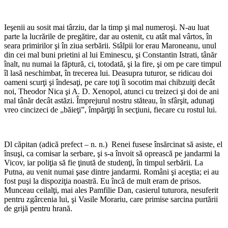
*
Ieşenii au sosit mai târziu, dar la timp şi mal numeroşi. N-au luat
parte la lucrările de pregătire, dar au ostenit, cu atât mal vârtos, în
seara primirilor şi în ziua serbării. Stâlpii lor erau Maroneanu, unul
din cei mal buni prietini al lui Eminescu, şi Constantin Istrati, tânăr
înalt, nu numai la făptură, ci, totodată, şi la fire, şi om pe care timpul
îl lasă neschimbat, în trecerea lui. Deasupra tuturor, se ridicau doi
oameni scurţi şi îndesaţi, pe care toţi îi socotim mai chibzuiţi decât
noi, Theodor Nica şi A. D. Xenopol, atunci cu treizeci şi doi de ani
mal tânăr decât astăzi. Împrejurul nostru stăteau, în sfârşit, adunaţi
vreo cincizeci de „băieţi”, împărţiţi în secţiuni, fiecare cu rostul lui.
*
Dl căpitan (adică prefect – n. n.) Renei fusese însărcinat să asiste, el
însuşi, ca comisar la serbare, şi s-a învoit să oprească pe jandarmi la
Vicov, iar poliţia să fie ţinută de studenţi, în timpul serbării. La
Putna, au venit numai şase dintre jandarmi. Români şi aceştia; ei au
fost puşi la dispoziţia noastră. Eu încă de mult eram de prisos.
Munceau ceilalţi, mai ales Pamfilie Dan, casierul tuturora, nesuferit
pentru zgârcenia lui, şi Vasile Morariu, care primise sarcina purtării
de grijă pentru hrană.
*