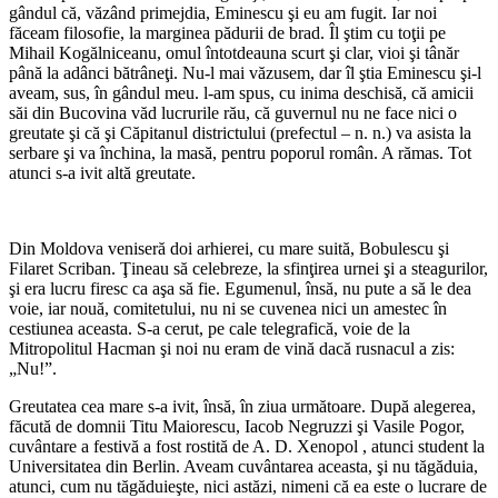
gândul că, văzând primejdia, Eminescu şi eu am fugit. Iar noi
făceam filosofie, la marginea pădurii de brad. Îl ştim cu toţii pe
Mihail Kogălniceanu, omul întotdeauna scurt şi clar, vioi şi tânăr
până la adânci bătrâneţi. Nu-l mai văzusem, dar îl ştia Eminescu şi-l
aveam, sus, în gândul meu. l-am spus, cu inima deschisă, că amicii
săi din Bucovina văd lucrurile rău, că guvernul nu ne face nici o
greutate şi că şi Căpitanul districtului (prefectul – n. n.) va asista la
serbare şi va închina, la masă, pentru poporul român. A rămas. Tot
atunci s-a ivit altă greutate.
*
Din Moldova veniseră doi arhierei, cu mare suită, Bobulescu şi
Filaret Scriban. Ţineau să celebreze, la sfinţirea urnei şi a steagurilor,
şi era lucru firesc ca aşa să fie. Egumenul, însă, nu pute a să le dea
voie, iar nouă, comitetului, nu ni se cuvenea nici un amestec în
cestiunea aceasta. S-a cerut, pe cale telegrafică, voie de la
Mitropolitul Hacman şi noi nu eram de vină dacă rusnacul a zis:
„Nu!”.
Greutatea cea mare s-a ivit, însă, în ziua următoare. După alegerea,
făcută de domnii Titu Maiorescu, Iacob Negruzzi şi Vasile Pogor,
cuvântare a festivă a fost rostită de A. D. Xenopol , atunci student la
Universitatea din Berlin. Aveam cuvântarea aceasta, şi nu tăgăduia,
atunci, cum nu tăgăduieşte, nici astăzi, nimeni că ea este o lucrare de