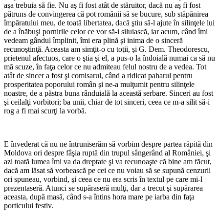
aşa trebuia să fie. Nu aş fi fost atât de stăruitor, dacă nu aş fi fost
pătruns de convingerea că pot românii să se bucure, sub stăpânirea
împăratului meu, de toată libertatea, dacă ştiu să-l ajute în silinţele lui
de a înăbuşi pornirile celor ce vor să-i siluiască, iar acum, când îmi
vedeam gândul împlinit, îmi era plină şi inima de o sinceră
recunoştinţă. Aceasta am simţit-o cu toţii, şi G. Dem. Theodorescu,
prietenul afectuos, care o ştia şi el, a pus-o la îndoială numai ca să nu
mă scuze, în faţa celor ce nu admiteau felul nostru de a vedea. Tot
atât de sincer a fost şi comisarul, când a ridicat paharul pentru
prosperitatea poporului român şi ne-a mulţumit pentru silinţele
noastre, de a păstra buna rânduială la această serbare. Sinceri au fost
şi ceilalţi vorbitori; ba unii, chiar de tot sinceri, ceea ce m-a silit să-i
rog a fi mai scurţi la vorbă.
*
E învederat că nu ne întruniserăm să vorbim despre partea răpită din
Moldova ori despre fâşia ruptă din trupul sângerând al României, şi
azi toată lumea îmi va da dreptate şi va recunoaşte că bine am făcut,
dacă am lăsat să vorbească pe cei ce nu voiau să se supună cenzurii
ori spuneau, vorbind, şi ceea ce nu era scris în textul pe care mi-l
prezentaseră. Atunci se supăraseră mulţi, dar a trecut şi supărarea
aceasta, după masă, când s-a întins hora mare pe iarba din faţa
porticului festiv.