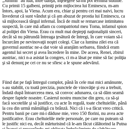
„Junimii” au luat, între dânşii, înţelegere să-mi pot termina studiile.
Cu primii 15 galbeni, primiţi prin mijlocirea lui Eminescu, m-am
întors, apoi, la Viena. Acum era, chiar şi pentru cei mai naivi, lucru
învederat că sunt vândut şi că am abuzat de prostia lui Eminescu, ca
să mijlocească târgul infernal. Încă de mult se remarcase intimitatea
suspectă, în care mă aflam cu compatriotul meu Toma, infamul spion
al poliţiei din Viena. Erau cu mult mai deştepţi naţionaliştii sinceri,
decât să nu pătrundă întreaga ţesătură de întregi, în care voiam să-i
încurcăm pe nevinovaţii noştri colegi. Clar ca lumina zilei era că
guvernul austriac ne-a dat voie să aranjăm serbarea, fiindcă eram
agentul lui secret şi avea încredere în mine. De aceea, Renei, zbirul
austriac, nici n-a asistat la congres, ci m-a lăsat pe mine să fac poliţia
şi să denunţ pe cei ce nu se sfiesc a le spune adevărul.
*
Fiind dat pe faţă întregul complot, până în cele mai mici amănunte,
s-au stabilit, cu toată precizia, punctele de vinovăţie şi eu a trebuit,
îndată după întoarcerea mea, să convoc adunarea, ca să dăm seamă
despre faptele noastre. Casierul nostru muncise din greu, ca să-şi
facă socotelile şi să justifice, cu acte în regulă, toate cheltuielile, până
la cea din urmă mămăligă cu brânză. Nici că i s-a făcut vreo critică.
Pentru banii pe care mi-i dăduse mie, vreo 150 florini, nu avea acte
justificative. Erau cheltuielile mele personale, pe care nu puteam să
le justific nici eu, decât mărturisind că le-am făcut călătorind la Putna
şi înapoi şi procurându-mi obligata îmbrăcăminte de sărbătoare.