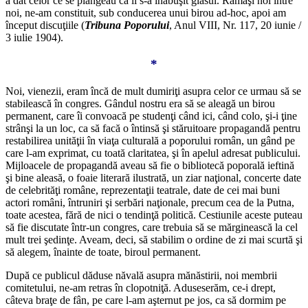
a dat celor ce se plângeau că li s-a înăbuşit glasul. Rămaşi noi între
noi, ne-am constituit, sub conducerea unui birou ad-hoc, apoi am
început discuţiile (
Tribuna Poporului
, Anul VIII, Nr. 117, 20 iunie /
3 iulie 1904).
*
Noi, vienezii, eram încă de mult dumiriţi asupra celor ce urmau să se
stabilească în congres. Gândul nostru era să se aleagă un birou
permanent, care îi convoacă pe studenţi când ici, când colo, şi-i ţine
strânşi la un loc, ca să facă o întinsă şi stăruitoare propagandă pentru
restabilirea unităţii în viaţa culturală a poporului român, un gând pe
care l-am exprimat, cu toată claritatea, şi în apelul adresat publicului.
Mijloacele de propagandă aveau să fie o bibliotecă poporală ieftină
şi bine aleasă, o foaie literară ilustrată, un ziar naţional, concerte date
de celebrităţi române, reprezentaţii teatrale, date de cei mai buni
actori români, întruniri şi serbări naţionale, precum cea de la Putna,
toate acestea, fără de nici o tendinţă politică. Cestiunile aceste puteau
să fie discutate într-un congres, care trebuia să se mărginească la cel
mult trei şedinţe. Aveam, deci, să stabilim o ordine de zi mai scurtă şi
să alegem, înainte de toate, biroul permanent.
După ce publicul dăduse năvală asupra mănăstirii, noi membrii
comitetului, ne-am retras în clopotniţă. Aduseserăm, ce-i drept,
câteva braţe de fân, pe care l-am aşternut pe jos, ca să dormim pe