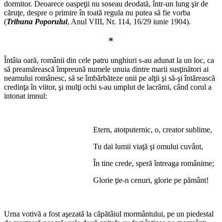
dormitor. Deoarece oaspeţii nu soseau deodată, într-un lung şir de
căruţe, despre o primire în toată regula nu putea să fie vorba
(
Tribuna Poporului
, Anul VIII, Nr. 114, 16/29 iunie 1904).
*
Întâia oară, românii din cele patru unghiuri s-au adunat la un loc, ca
să preamărească împreună numele unuia dintre marii susţinători ai
neamului românesc, să se îmbărbăteze unii pe alţii şi să-şi întărească
credinţa în viitor, şi mulţi ochi s-au umplut de lacrămi, când corul a
intonat imnul:
*
Etern, atotputernic, o, creator sublime,
Tu dai lumii viaţă şi omului cuvânt,
În tine crede, speră întreaga românime;
Glorie ţie-n cenuri, glorie pe pământ!
*
Urna votivă a fost aşezată la căpătâiul mormântului, pe un piedestal