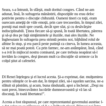
Seara, s-a întrunit, în sfârşit, mult doritul congres. Când ne-am
adunat, însă, în sufrageria mă­năstirii, dispoziţiile nu erau deloc
potrivite pentru o discuţie chibzuită. Oameni tineri cu toţii, eram
oarecum ameţiţi de viile emoţii, prin care trecuserăm, în timpul zilei,
porniţi mai mult spre ceartă, decât spre sfat, şi cu desăvârşire
indisciplinabili. Ţinea fiecare să-şi spună, în toată libertatea, părerea
şi să-şi dea pe faţă simţămintele şi iluziile, mai ales iluziile. Ne
înghesuiam în sufrageria prea strimtă pentru noi, bâjbâind rolul de
albine în stup, şi era parcă peste putinţă ca cineva, în lumea aceasta,
să ne mai poată potoli. Ca prin farmec, ne-am astâmpărat, însă, când
s-a ivit în mijlocul nostru comisarul, pe care trebuia neapărat să-l
invităm la congres, deşi ţineam mult ca discuţiile să urmeze ca în
colţul ştiut al cafenelei.
*
Dl Renei înţelegea şi el lucrul acesta. Şi-a exprimat, dar. mulţumirea
pentru silinţele ce le-am dat, în timpul zilei, să-i uşurăm sarcina, ne-a
sfătuit să păstrăm, şi acum, buna rânduială, apoi a încheiat: „Deşi nu
sunt preot, binecuvântez lucrările dumneavoastră şi vă las să
discutaţi, în toată libertatea!”.
Acesta a fost răspunsul, pe care reprezentantul guvernului austriac l-