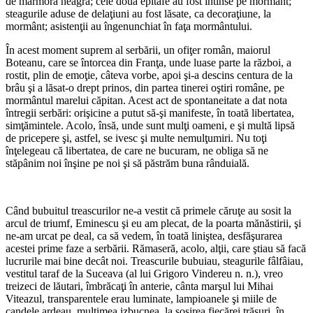
de marmoră neagră; cele două epitafe au fost întinse pe mormânt;
steagurile aduse de delaţiuni au fost lăsate, ca decoraţiune, la
mormânt; asistenţii au îngenunchiat în faţa mormântului.
În acest moment suprem al serbării, un ofiţer român, maiorul
Boteanu, care se întorcea din Franţa, unde luase parte la război, a
rostit, plin de emoţie, câteva vorbe, apoi şi-a descins centura de la
brâu şi a lăsat-o drept prinos, din partea tinerei oştiri române, pe
mormântul marelui căpitan. Acest act de spontaneitate a dat nota
întregii serbări: orişicine a putut să-şi manifeste, în toată libertatea,
simţămintele. Acolo, însă, unde sunt mulţi oameni, e şi multă lipsă
de pricepere şi, astfel, se ivesc şi multe nemulţumiri. Nu toţi
înţelegeau că libertatea, de care ne bucuram, ne obliga să ne
stăpânim noi înşine pe noi şi să păstrăm buna rânduială.
*
Când bubuitul treascurilor ne-a vestit că primele căruţe au sosit la
arcul de triumf, Eminescu şi eu am plecat, de la poarta mănăstirii, şi
ne-am urcat pe deal, ca să vedem, în toată liniştea, desfăşurarea
acestei prime faze a serbării. Rămaseră, acolo, alţii, care ştiau să facă
lucrurile mai bine decât noi. Treascurile bubuiau, steagurile fâlfâiau,
vestitul taraf de la Suceava (al lui Grigoro Vindereu n. n.), vreo
treizeci de lăutari, îmbrăcaţi în anterie, cânta marşul lui Mihai
Viteazul, transparentele erau luminate, lampioanele şi miile de
candele ardeau, mul­ţimea izbucnea, la sosirea fiecărei trăsuri, în