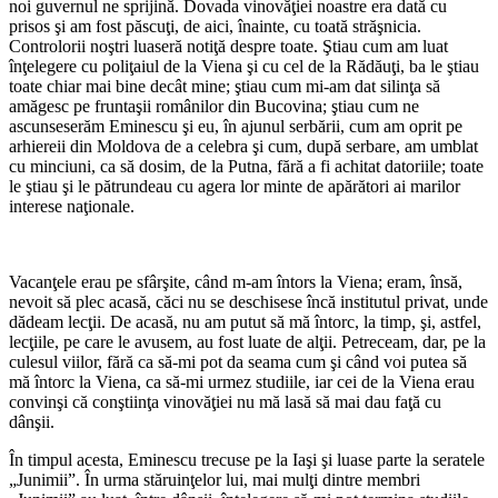
noi guvernul ne sprijină. Dovada vinovăţiei noastre era dată cu
prisos şi am fost păscuţi, de aici, înainte, cu toată străşnicia.
Controlorii noştri luaseră notiţă despre toate. Ştiau cum am luat
înţelegere cu poliţaiul de la Viena şi cu cel de la Rădăuţi, ba le ştiau
toate chiar mai bine decât mine; ştiau cum mi-am dat silinţa să
amăgesc pe fruntaşii românilor din Bucovina; ştiau cum ne
ascunseserăm Eminescu şi eu, în ajunul serbării, cum am oprit pe
arhiereii din Moldova de a celebra şi cum, după serbare, am umblat
cu minciuni, ca să dosim, de la Putna, fără a fi achitat datoriile; toate
le ştiau şi le pătrundeau cu agera lor minte de apărători ai marilor
interese naţionale.
*
Vacanţele erau pe sfârşite, când m-am întors la Viena; eram, însă,
nevoit să plec acasă, căci nu se deschisese încă institutul privat, unde
dădeam lecţii. De acasă, nu am putut să mă întorc, la timp, şi, astfel,
lecţiile, pe care le avusem, au fost luate de alţii. Petreceam, dar, pe la
culesul viilor, fără ca să-mi pot da seama cum şi când voi putea să
mă întorc la Viena, ca să-mi urmez studiile, iar cei de la Viena erau
convinşi că conştiinţa vinovăţiei nu mă lasă să mai dau faţă cu
dânşii.
În timpul acesta, Eminescu trecuse pe la Iaşi şi luase parte la seratele
„Junimii”. În urma stăruinţelor lui, mai mulţi dintre membri