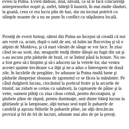
evreu la Putna. Evreii dădeau, însă, năvală, ca să le facă concurenţă
antreprenorilor noştri şi, astfel, băieţii îi luaseră, în mai multe rânduri,
la goană, ceea ce era lucru plin de haz, dar nu tocmai potrivit cu
silinţele noastre de a nu ne pune în conflict cu stăpânirea locală.
*
Prostiţi de evreii furioşi, săteni din Putna au început să creadă că noi
am venit ca, acum, după o sută de ani, să luăm iar Bucovina şi să o
alipim de Moldova, şi că mari vărsări de sânge se vor face. În ziua
când ne-au sosit, dar, steagurile mulţi dintre dânşii au fugit din sat şi
s-au ascuns prin pădurile de brad, ce se întind până la hotare. Nu ne-
a fost greu să-i liniştim şi să-i aducem iar la vetrele lor, dar vestea
acestei spaime trecătoare s-a lăţit şi ne-a adus o întrerupere de două
zile, în lucrările de pregătire. Se adunase la Putna multă lume şi
pădurile dimprejur răsunau de zgomotul ce se făcea la mănăstire. Pe
când dulgherii lucrau, ciocănind la porticul festiv şi la arcurile de
triumf, iar zidarii se certau cu salahorii, la cuptoarele de pâine şi la
vetre, oameni plătiţi cu ziua cărau cetină, pentru decoraţiuni, şi
ştiubeie pline de răşină, pentru iluminaţie, unii dintre băieţi lucrau la
ghirlande şi la lampioane, alţii turnau seul topit în paharele de
candelă şi aşezau fitilurile în paharele pline, iar alţii descărcau
provizii şi fel de fel de lucruri, adunate mai ales de pe la preoţi.
*