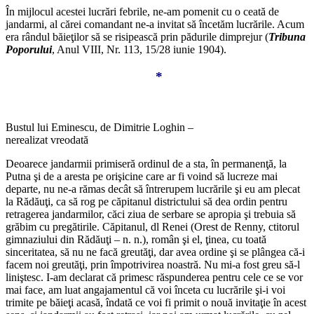
În mijlocul acestei lucrări febrile, ne-am pomenit cu o ceată de
jandarmi, al cărei comandant ne-a invitat să încetăm lucrările. Acum
era rândul băieţilor să se risipească prin pădurile dimprejur (
Tribuna
Poporului
, Anul VIII, Nr. 113, 15/28 iunie 1904).
*
Bustul lui Eminescu, de Dimitrie Loghin –
nerealizat vreodată
Deoarece jandarmii primiseră ordinul de a sta, în permanenţă, la
Putna şi de a aresta pe orişicine care ar fi voind să lucreze mai
departe, nu ne-a rămas decât să întrerupem lucrările şi eu am plecat
la Rădăuţi, ca să rog pe căpitanul districtului să dea ordin pentru
retragerea jandarmilor, căci ziua de serbare se apropia şi trebuia să
grăbim cu pregătirile. Căpitanul, dl Renei (Orest de Renny, ctitorul
gimnaziului din Rădăuţi – n. n.), român şi el, ţinea, cu toată
sinceritatea, să nu ne facă greutăţi, dar avea ordine şi se plângea că-i
facem noi greutăţi, prin împotrivirea noastră. Nu mi-a fost greu să-l
liniştesc. I-am declarat că primesc răspunderea pentru cele ce se vor
mai face, am luat angajamentul că voi înceta cu lucrările şi-i voi
trimite pe băieţi acasă, îndată ce voi fi primit o nouă invitaţie în acest