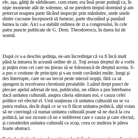
ele, aşa, gătiţi de sărbătoare, cum eram; era însă peste putinţă ca, în
nişte momente atât de solemne, să ne pierdem timpul dormind şi am
petrecut noaptea parte făcând inspecţie prin mănăstire, unde unele
dintre cucoane începuseră să fumeze, parte discutând şi punând
lumea la cale. Aici s-a stabilit ordinea de zi a congresului, în cele
patru puncte publicate de G. Dem. Theodorescu, în darea lui de
seamă.
*
După ce s-a deschis şedinţa, ne-am încredinţat că va fi încă mult
până la intrarea în această ordine de zi. Toţi aveau dreptul de a vorbi
şi puţini erau cei care nu ţineau să se folosească de dreptul acesta. S-
a pus o cestiune de principiu şi s-au rostit cuvântări multe, lungi şi
des întrerupte, care ne-au trecut peste miezul nopţii, fără ca să
ajungem la rezolvarea chestiunii prealabile. Luând drept punct de
plecare apelul adresat de noi, publicului, un sfătos a pus întrebarea
dacă unitatea culturală, asupra căreia stăruiam noi, e cauza celei
politice ori efectul el. Unii susţineau că unitatea culturală nu se va
putea realiza, decât după ce se va fi făcut unitatea politică, alţii voiau
să ne convingă că numai unitatea culturală poate să ne ducă la cea
politică, iar noi ziceam că ne e indiferent care e cauza şi care efectul,
şi considerăm unitatea culturală ca scop, ceea ce multora le părea
foarte abstract.