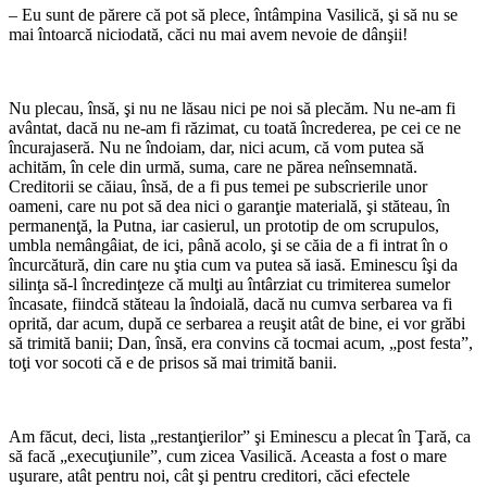
– Eu sunt de părere că pot să plece, întâmpina Vasilică, şi să nu se
mai întoarcă niciodată, căci nu mai avem nevoie de dânşii!
*
Nu plecau, însă, şi nu ne lăsau nici pe noi să plecăm. Nu ne-am fi
avântat, dacă nu ne-am fi răzimat, cu toată încrederea, pe cei ce ne
încurajaseră. Nu ne îndoiam, dar, nici acum, că vom putea să
achităm, în cele din urmă, suma, care ne părea neînsemnată.
Creditorii se căiau, însă, de a fi pus temei pe subscrierile unor
oameni, care nu pot să dea nici o garanţie materială, şi stăteau, în
permanenţă, la Putna, iar casierul, un prototip de om scrupulos,
umbla nemângâiat, de ici, până acolo, şi se căia de a fi intrat în o
încurcătură, din care nu ştia cum va putea să iasă. Eminescu îşi da
silinţa să-l încredinţeze că mulţi au întârziat cu trimiterea sumelor
încasate, fiindcă stăteau la îndoială, dacă nu cumva serbarea va fi
oprită, dar acum, după ce serbarea a reuşit atât de bine, ei vor grăbi
să trimită banii; Dan, însă, era convins că tocmai acum, „post festa”,
toţi vor socoti că e de prisos să mai trimită banii.
*
Am făcut, deci, lista „restanţierilor” şi Eminescu a plecat în Ţară, ca
să facă „execuţiunile”, cum zicea Vasilică. Aceasta a fost o mare
uşurare, atât pentru noi, cât şi pentru creditori, căci efectele