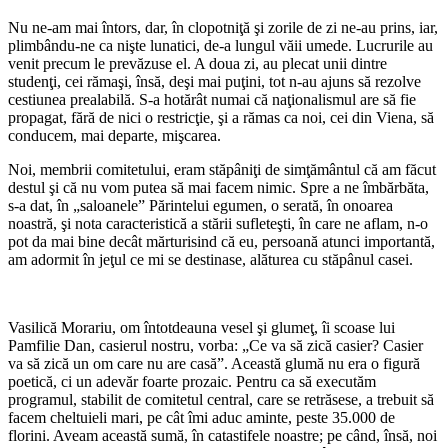
Nu ne-am mai întors, dar, în clopotniţă şi zorile de zi ne-au prins, iar,
plimbându-ne ca nişte lunatici, de-a lungul văii umede. Lucrurile au
venit precum le prevăzuse el. A doua zi, au plecat unii dintre
studenţi, cei rămaşi, însă, deşi mai puţini, tot n-au ajuns să rezolve
cestiunea prealabilă. S-a hotărât numai că naţionalismul are să fie
propagat, fără de nici o restricţie, şi a rămas ca noi, cei din Viena, să
conducem, mai departe, mişcarea.
Noi, membrii comitetului, eram stăpâniţi de simţământul că am făcut
destul şi că nu vom putea să mai facem nimic. Spre a ne îmbărbăta,
s-a dat, în „saloanele” Părintelui egumen, o serată, în onoarea
noastră, şi nota caracteristică a stării sufleteşti, în care ne aflam, n-o
pot da mai bine decât mărturisind că eu, persoană atunci importantă,
am adormit în jeţul ce mi se destinase, alăturea cu stăpânul casei.
*
Vasilică Morariu, om întotdeauna vesel şi glumeţ, îi scoase lui
Pamfilie Dan, casierul nostru, vorba: „Ce va să zică casier? Casier
va să zică un om care nu are casă”. Această glumă nu era o figură
poetică, ci un adevăr foarte prozaic. Pentru ca să executăm
programul, stabilit de comitetul central, care se retrăsese, a trebuit să
facem cheltuieli mari, pe cât îmi aduc aminte, peste 35.000 de
florini. Aveam această sumă, în catastifele noastre; pe când, însă, noi