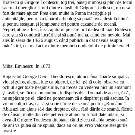
Brătescu şi Grigore Tocilescu, toţi trei, băieţi inimoşi şi plini de focul
sacru al tinereţilor. Unul dintre dânşii, dl Grigore Tocilescu, nu ne-a
fost de mare ajutor. Prea erau multe la Putna inscripţiile şi
antichităţile, pentru ca tânărul arheolog să poată avea destulă inimă
şi pentru steaguri şi lampioane ori pentru cazanele de tocană.
Nepreţuit ne-a fost, însă, ajutorul pe care ni-l dădea dl Ioan Brătescu,
care ştia să conducă lucrările şi să pună mâna, când era nevoie. Mai
ales în seara de 14/26 august, când publicul a dat năvală asupra
mănăstirii, cel mai activ dintre membri comitetului de primire era el.
Mihai Eminescu, în 1873
Răposatul George Dem. Theodorescu, atunci tânăr foarte simpatic,
vioi şi zelos, alerga, iute ca piperul, de ici, până colo, observa cu
ochiul ager toate neajunsurile, nu trecea cu vederea nici un amănunt
şi, astfel, se făcuse, în curând, indispensabil. Tocmai de aceea, însă,
ne supăram pe el, când ne pomeneam că a dispărut şi stă ascuns, în
vreun colţ retras, ca să-şi scrie dările de seamă pentru „Românul”.
Abia azi am ajuns să-i dau dreptate, căci, fără dările de seamă, făcute
de dânsul, multe din cele petrecute atunci ar fi fost date uitării, şi
avea dl Grigore Tocilescu dreptate, când zicea că abia peste o sută
de ani va putea să ne spună, dacă au ori nu vreo valoare steagurile
noastre.