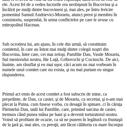
ele. Acest fel de a vedea lucrurile era neobişnuit în Bucovina şi a
încălzit pe mulţi dintre bucovineni şi, mai ales, pe întru fericire
pomenitul Samuil Andrievici-Morariu, atunci preot şi membru în
consistoriu, suspendat, în urma conflictelor pe care le avuse cu
mitropolitul Hacman.
*
Sub ocrotirea lui, am ajuns, în cele din urmă, să constituim
comitetul, în care au întrat mai mulţi dintre colegii noştri din
Bucovina, între care, cei mai zeloşi, Pamfilie Dan, Vasile Morariu,
fiul mentorului nostru, Ilie Luţă, Gribovschi şi Cocinschi. De aici,
înainte, am răsuflat şi eu mai uşor, căci acum nu mai vorbeam în
numele unul comitet care nu exista, şi nu mal purtam eu singur
răspunderea.
*
Primul act emis de acest comitet a fost subscris de mine, ca
preşedinte, de Dan, ca casier, şi de Morariu, ca secretar, şi n-am mai
plecat la Putna, cum fusese vorba, cu desagii în spinare, ci în căruţa
Părintelui Dan, tatăl lui Pamfilie, care, primind sarcina de casier,
tremura când punea mâna pe bani şi a devenit torturatorul nostru.
Voind să profitam de ocazie, ca să ne punem în legătură cu fruntaşii
de la ţară şi, mai ales, cu preoţii, am făcut călătoria cu mare înconjur