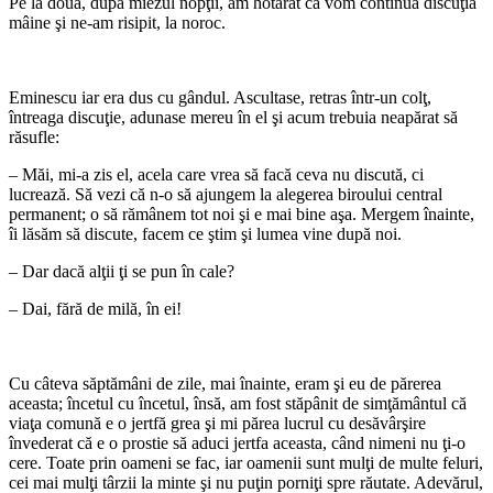
Pe la două, după miezul nopţii, am hotărât că vom continua discuţia
mâine şi ne-am risipit, la noroc.
*
Eminescu iar era dus cu gândul. Ascultase, retras într-un colţ,
întreaga discuţie, adunase mereu în el şi acum trebuia neapărat să
răsufle:
– Măi, mi-a zis el, acela care vrea să facă ceva nu discută, ci
lucrează. Să vezi că n-o să ajungem la alegerea biroului central
permanent; o să rămânem tot noi şi e mai bine aşa. Mergem înainte,
îi lăsăm să discute, facem ce ştim şi lumea vine după noi.
– Dar dacă alţii ţi se pun în cale?
– Dai, fără de milă, în ei!
*
Cu câteva săptămâni de zile, mai înainte, eram şi eu de părerea
aceasta; încetul cu încetul, însă, am fost stăpânit de simţământul că
viaţa comună e o jertfă grea şi mi părea lucrul cu desăvârşire
învederat că e o prostie să aduci jertfa aceasta, când nimeni nu ţi-o
cere. Toate prin oameni se fac, iar oamenii sunt mulţi de multe feluri,
cei mai mulţi târzii la minte şi nu puţin porniţi spre răutate. Adevărul,