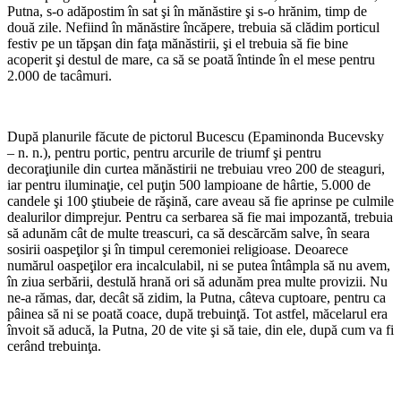
Putna, s-o adăpostim în sat şi în mănăstire şi s-o hrănim, timp de
două zile. Nefiind în mănăstire încăpere, trebuia să clădim porticul
festiv pe un tăpşan din faţa mănăstirii, şi el trebuia să fie bine
acoperit şi destul de mare, ca să se poată întinde în el mese pentru
2.000 de tacâmuri.
*
După planurile făcute de pictorul Bucescu (Epaminonda Bucevsky
– n. n.), pentru portic, pentru arcurile de triumf şi pentru
decoraţiunile din curtea mănăstirii ne trebuiau vreo 200 de steaguri,
iar pentru iluminaţie, cel puţin 500 lampioane de hârtie, 5.000 de
candele şi 100 ştiubeie de răşină, care aveau să fie aprinse pe culmile
dealurilor dimprejur. Pentru ca serbarea să fie mai impozantă, trebuia
să adunăm cât de multe treascuri, ca să descărcăm salve, în seara
sosirii oaspeţilor şi în timpul ceremoniei religioase. Deoarece
numărul oaspeţilor era incalculabil, ni se putea întâmpla să nu avem,
în ziua serbării, destulă hrană ori să adunăm prea multe provizii. Nu
ne-a rămas, dar, decât să zidim, la Putna, câteva cuptoare, pentru ca
pâinea să ni se poată coace, după trebuinţă. Tot astfel, măcelarul era
învoit să aducă, la Putna, 20 de vite şi să taie, din ele, după cum va fi
cerând trebuinţa.
*