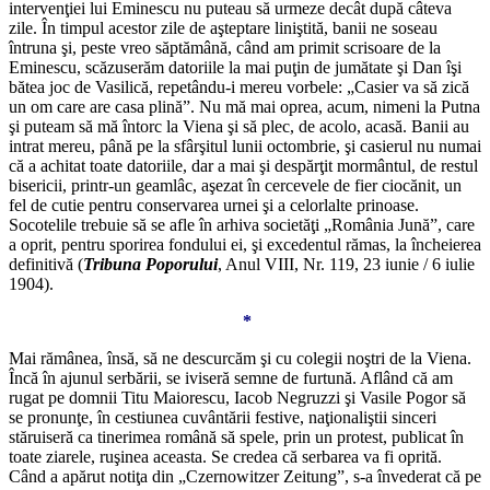
intervenţiei lui Eminescu nu puteau să urmeze decât după câteva
zile. În timpul acestor zile de aşteptare liniştită, banii ne soseau
întruna şi, peste vreo săptămână, când am primit scrisoare de la
Eminescu, scăzuserăm datoriile la mai puţin de jumătate şi Dan îşi
bătea joc de Vasilică, repetându-i mereu vorbele: „Casier va să zică
un om care are casa plină”. Nu mă mai oprea, acum, nimeni la Putna
şi puteam să mă întorc la Viena şi să plec, de acolo, acasă. Banii au
intrat mereu, până pe la sfârşitul lunii octombrie, şi casierul nu numai
că a achitat toate datoriile, dar a mai şi despărţit mormântul, de restul
bisericii, printr-un geamlâc, aşezat în cercevele de fier ciocănit, un
fel de cutie pentru conservarea urnei şi a celorlalte prinoase.
Socotelile trebuie să se afle în arhiva societăţi „România Jună”, care
a oprit, pentru sporirea fondului ei, şi excedentul rămas, la încheierea
definitivă (
Tribuna Poporului
, Anul VIII, Nr. 119, 23 iunie / 6 iulie
1904).
*
Mai rămânea, însă, să ne descurcăm şi cu colegii noştri de la Viena.
Încă în ajunul serbării, se iviseră semne de furtună. Aflând că am
rugat pe domnii Titu Maiorescu, Iacob Negruzzi şi Vasile Pogor să
se pronunţe, în cestiunea cuvântării festive, naţionaliştii sinceri
stăruiseră ca tinerimea română să spele, prin un protest, publicat în
toate ziarele, ruşinea aceasta. Se credea că serbarea va fi oprită.
Când a apărut notiţa din „Czernowitzer Zeitung”, s-a învederat că pe