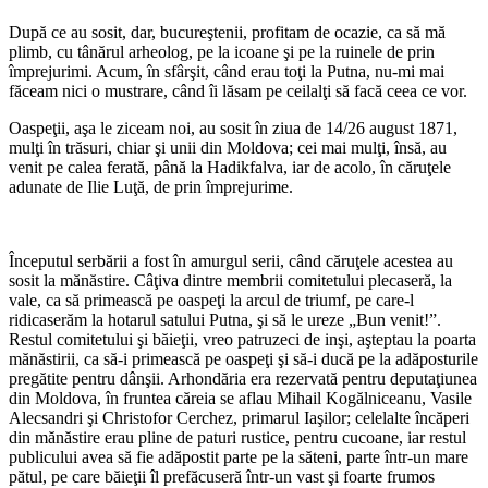
După ce au sosit, dar, bucureştenii, profitam de ocazie, ca să mă
plimb, cu tânărul arheolog, pe la icoane şi pe la ruinele de prin
împrejurimi. Acum, în sfârşit, când erau toţi la Putna, nu-mi mai
făceam nici o mustrare, când îi lăsam pe ceilalţi să facă ceea ce vor.
Oaspeţii, aşa le ziceam noi, au sosit în ziua de 14/26 august 1871,
mulţi în trăsuri, chiar şi unii din Moldova; cei mai mulţi, însă, au
venit pe calea ferată, până la Hadikfalva, iar de acolo, în căruţele
adunate de Ilie Luţă, de prin împrejurime.
*
Începutul serbării a fost în amurgul serii, când căruţele acestea au
sosit la mănăstire. Câţiva dintre membrii comitetului plecaseră, la
vale, ca să primească pe oaspeţi la arcul de triumf, pe care-l
ridicaserăm la hotarul satului Putna, şi să le ureze „Bun venit!”.
Restul comitetului şi băieţii, vreo patruzeci de inşi, aşteptau la poarta
mănăstirii, ca să-i primească pe oaspeţi şi să-i ducă pe la adăposturile
pregătite pentru dânşii. Arhondăria era rezervată pentru deputaţiunea
din Moldova, în fruntea căreia se aflau Mihail Kogălniceanu, Vasile
Alecsandri şi Christofor Cerchez, primarul Iaşilor; celelalte încăperi
din mănăstire erau pline de paturi rustice, pentru cucoane, iar restul
publicului avea să fie adăpostit parte pe la săteni, parte într-un mare
pătul, pe care băieţii îl prefăcuseră într-un vast şi foarte frumos