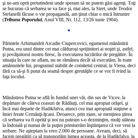
şi ne-am oprit pretutindeni unde speram să ne putem găsi agenţi. Toţi
se bucurau că serbarea se va face şi, mai ales, la Siret, unde Teodor
Stefanelli făcuse o vie propagandă, am ţinut chiar o mică întrunire
(
Tribuna Poporului
, Anul VIII, Nr. 112, 13/26 iunie 1904).
*
Părintele Arhimandrit Arcadie Ciupercovici, egumenul mănăstirii
Putna, era unul dintre cei mai călduroşi sprijinitori ai noştri şi, astfel,
şi povăţuitorul nostru firesc, în executarea lucrărilor de pregătire. În
situaţia în care ne aflam, nu ne rămânea decât să executăm, în toate
amănuntele Iui, programul stabilit de comitetul central, la Viena, deci
fără ca să-şi fi putut da seamă despre greutăţile ce se vor fi ivind la
faţa locului.
*
Mănăstirea Putna se află în fundul unei văi, din sus de Vicov, la
depărtare de câteva ceasuri de Rădăuţi, cel mai apropiat orăşel, şi
încă mai departe de Hadikfalva, atunci cea mai apropiată staţiune a
liniei ferate Cernăuţi-lţcani. Deoarece, prin ziare, se menţinea ştirea
că serbarea va fi oprită şi noi nu puteam s-o dezminţim, mulţi stăteau
la îndoială şi numai de la puţini primiserăm înştiinţarea că vor veni la
serbare. Ne aşteptam la vreo 2.000 de persoane. Aveam, deci, să
facem pregătiri ca să transportăm lumea aceasta, de la Hadikfalva, la