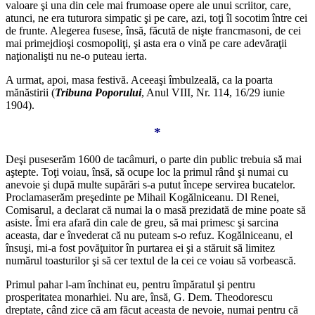
valoare şi una din cele mai frumoase opere ale unui scriitor, care,
atunci, ne era tuturora simpatic şi pe care, azi, toţi îl socotim între cei
de frunte. Alegerea fusese, însă, făcută de nişte francmasoni, de cei
mai primejdioşi cosmopoliţi, şi asta era o vină pe care adevăraţii
naţionalişti nu ne-o puteau ierta.
A urmat, apoi, masa festivă. Aceeaşi îmbulzeală, ca la poarta
mănăstirii (
Tribuna Poporului
, Anul VIII, Nr. 114, 16/29 iunie
1904).
*
Deşi puseserăm 1600 de tacâmuri, o parte din public trebuia să mai
aştepte. Toţi voiau, însă, să ocupe loc la primul rând şi numai cu
anevoie şi după multe supărări s-a putut începe servirea bucatelor.
Proclamaserăm preşedinte pe Mihail Kogălniceanu. Dl Renei,
Comisarul, a declarat că numai la o masă prezidată de mine poate să
asiste. Îmi era afară din cale de greu, să mai primesc şi sarcina
aceasta, dar e învederat că nu puteam s-o refuz. Kogălniceanu, el
însuşi, mi-a fost povăţuitor în purtarea ei şi a stăruit să limitez
numărul toasturilor şi să cer textul de la cei ce voiau să vorbească.
Primul pahar l-am închinat eu, pentru împăratul şi pentru
prosperitatea monarhiei. Nu are, însă, G. Dem. Theodorescu
dreptate, când zice că am făcut aceasta de nevoie, numai pentru că