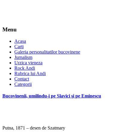
Menu
Acasa
Carti
Galeria personalitatilor bucovinene
Jurnalism
Urzica vieneza
Rock Andi
Rubrica lui Andi
Contact
Categorii
Bucovinenii, umilindu-i pe Slavici şi pe Eminescu
Putna, 1871 – desen de Szatmary