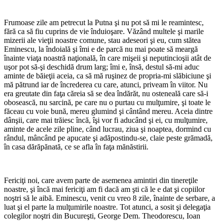
*
Frumoase zile am petrecut la Putna şi nu pot să mi le reamintesc,
fără ca să fiu cuprins de vie înduioşare. Văzând multele şi marile
mizerii ale vieţii noastre comune, stau adeseori şi eu, cum stătea
Eminescu, la îndoială şi îmi e de parcă nu mai poate să meargă
înainte viaţa noastră naţională, în care mişeii şi neputincioşii atât de
uşor pot să-şi deschidă drum larg; îmi e, însă, destul să-mi aduc
aminte de băieţii aceia, ca să mă ruşinez de propria-mi slăbiciune şi
mă pătrund iar de încrederea cu care, atunci, priveam în viitor. Nu
era greutate din faţa căreia să se dea îndărăt, nu osteneală care să-i
obosească, nu sarcină, pe care nu o purtau cu mulţumire, şi toate le
făceau cu voie bună, mereu glumind şi cântând mereu. Aceia dintre
dânşii, care mai trăiesc încă, îşi vor fi aducând şi ei, cu mulţumire,
aminte de acele zile pline, când lucrau, ziua şi noaptea, dormind cu
rândul, mâncând pe apucate şi adăpostindu-se, claie peste grămadă,
în casa dărăpănată, ce se afla în faţa mănăstirii.
*
Fericiţi noi, care avem parte de asemenea amintiri din tinereţile
noastre, şi încă mai fericiţi am fi dacă am şti că le e dat şi copiilor
noştri să le aibă. Eminescu, venit cu vreo 8 zile, înainte de serbare, a
luat şi el parte la mulţumirile noastre. Tot atunci, a sosit şi delegaţia
colegilor noştri din Bucureşti, George Dem. Theodorescu, Ioan