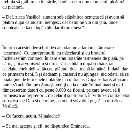
trebuia să grăbim cu lucrările, banii soseau numai încetul, picătură
cu picătură.
– De!, zicea Vasilică, suntem sub stăpânirea nemţească şi avem să
plătim după călindarul nemţesc, dar banii ne vin din ţară, unde
socoteala se face după călindarul românesc”.
*
În urma acestei deosebiri de calendar, ne aflam în strâmtoare
necurmată. Cu antreprenorii, cu măcelarul şi cu brutarul
încheiaserăm contract, în care erau hotărâte termenele de plată, pe
căruţaşi îi arvoniserăm şi urma să-i achităm după serbare, iar
celelalte cheltuieli se făceau plătind, deja, mână la mână. Îndată, dar,
ce primeam bani, îi şi dădeam şi casierul nu ajungea, niciodată, să se
poată ţine de termenele hotărâte în contracte. După serbare, abia am
putut să achităm pe căruţaşii veniţi de la depărtări mai mari şi mai
rămăseserăm datori cu peste 8.000 de florini, pe care aveau să îi
primească antreprenorii, măcelarul şi brutarul, în virtutea contractelor
subscrise de Dan şi de mine, „oameni solvabili puşcă”, cum zicea
Vasilică.
– Ce facem, acum, Mihalache?
– Să mai aştepte şi ei!, ne răspundea Eminescu.