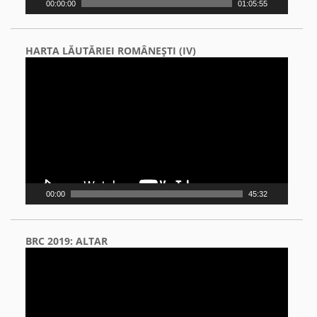
00:00:00
01:05:55
HARTA LĂUTĂRIEI ROMÂNEŞTI (IV)
Video
Player
00:00
45:32
BRC 2019: ALTAR
Video
Player