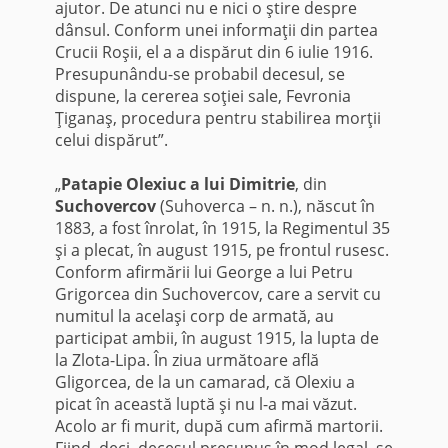
ajutor. De atunci nu e nici o ştire despre
dânsul. Conform unei informaţii din partea
Crucii Roşii, el a a dispărut din 6 iulie 1916.
Presupunându-se probabil decesul, se
dispune, la cererea soţiei sale, Fevronia
Ţiganaş, procedura pentru stabilirea morţii
celui dispărut”.
„
Patapie Olexiuc a lui Dimitrie
, din
Suchovercov
(Suhoverca – n. n.), născut în
1883, a fost înrolat, în 1915, la Regimentul 35
şi a plecat, în august 1915, pe frontul rusesc.
Conform afirmării lui George a lui Petru
Grigorcea din Suchovercov, care a servit cu
numitul la acelaşi corp de armată, au
participat ambii, în august 1915, la lupta de
la Zlota-Lipa. În ziua următoare află
Gligorcea, de la un camarad, că Olexiu a
picat în această luptă şi nu l-a mai văzut.
Acolo ar fi murit, după cum afirmă martorii.
Fiind, deci, decesul presupus în mod legal, se