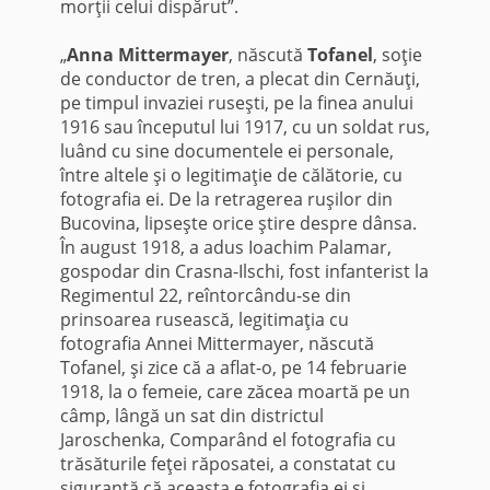
morţii celui dispărut”.
„
Anna Mittermayer
, născută
Tofanel
, soţie
de conductor de tren, a plecat din Cernăuţi,
pe timpul invaziei ruseşti, pe la finea anului
1916 sau începutul lui 1917, cu un soldat rus,
luând cu sine documentele ei personale,
între altele şi o legitimaţie de călătorie, cu
fotografia ei. De la retragerea ruşilor din
Bucovina, lipseşte orice ştire despre dânsa.
În august 1918, a adus Ioachim Palamar,
gospodar din Crasna-Ilschi, fost infanterist la
Regimentul 22, reîntorcându-se din
prinsoarea rusească, legitimaţia cu
fotografia Annei Mittermayer, născută
Tofanel, şi zice că a aflat-o, pe 14 februarie
1918, la o femeie, care zăcea moartă pe un
câmp, lângă un sat din districtul
Jaroschenka, Comparând el fotografia cu
trăsăturile feţei răposatei, a constatat cu
siguranţă că aceasta e fotografia ei şi,