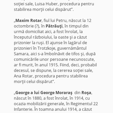
soţiei sale, Luisa Huber, procedura pentru
stabilirea morţii celui dispărut”.
„
Maxim Rotar
, fiul lui Petru, născut la 12
octombrie (?), în
Pătrăuţi
, în timpul din
urmă domiciliat aici, a fost înrolat, la
începutul războiului, la oaste şi a căzut
prizonier la ruşi. El ajunse în lagărul de
prizonieri în Trotzkoje, guvernământul
Samara, aici s-a îmbolnăvit de tifos şi, după
comunicările unor persoane necunoscute,
ar fi murit, în anul 1915. Fiind, deci, probabil
decesul, se dispune, la cererea soţiei sale,
Ana Rotar, procedura pentru stabilirea
morţii celui dispărut”.
„
George a lui George Moraraş
din
Roşa
,
născut în 1880, a fost înrolat, în 1914, cu
ocazia mobilizării generale, în Regimentul 22
Infanterie. În toamna anului 1914, a căzut