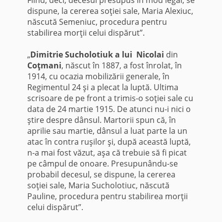
dispune, la cererea soţiei sale, Maria Alexiuc,
născută Semeniuc, procedura pentru
stabilirea morţii celui dispărut”.
„
Dimitrie Sucholotiuk a lui Nicolai
din
Coţmani
, născut în 1887, a fost înrolat, în
1914, cu ocazia mobilizării generale, în
Regimentul 24 şi a plecat la luptă. Ultima
scrisoare de pe front a trimis-o soţiei sale cu
data de 24 martie 1915. De atunci nu-i nici o
ştire despre dânsul. Martorii spun că, în
aprilie sau martie, dânsul a luat parte la un
atac în contra ruşilor şi, după această luptă,
n-a mai fost văzut, aşa că trebuie să fi picat
pe câmpul de onoare. Presupunându-se
probabil decesul, se dispune, la cererea
soţiei sale, Maria Sucholotiuc, născută
Pauline, procedura pentru stabilirea morţii
celui dispărut”.