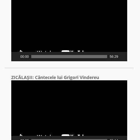
Player
00:00
56:29
ZICĂLAŞII: Cântecele lui Grigori Vindereu
Video
Player