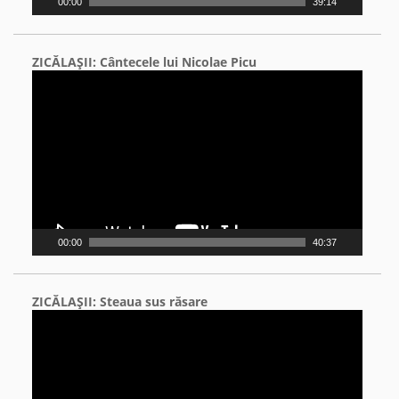
00:00
39:14
ZICĂLAŞII: Cântecele lui Nicolae Picu
Video
Player
00:00
40:37
ZICĂLAŞII: Steaua sus răsare
Video
Player