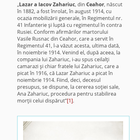
„
Lazar a Iacov Zahariuc
, din
Ceahor
, născut
în 1882, a fost înrolat, în august 1914, cu
ocazia mobilizării generale, în Regimentul nr.
41 Infanterie şi luptă cu regimentul în contra
Rusiei. Conform afirmărilor martorului
Vasile Rusnac din Ceahor, care a servit în
Regimentul 41, l-a văzut acesta, ultima dată,
în noiembrie 1914. Venind el, după aceea, la
compania lui Zahariuc, i-au spus ceilalţi
camarazi şi chiar fratele lui Zahariuc, care a
picat în 1916, că Lazar Zahariuc a picat în
noiembrie 1914. Fiind, deci, decesul
presupus, se dispune, la cererea soţiei sale,
Ana Zahariuc, procedura pentru stabilirea
morţii celui dispărut”
[1]
.