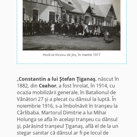
Horă la Vicovu de Jos, în martie 1917
„
Constantin a lui Ştefan Ţiganaş
, născut în
1882, din
Ceahor
, a fost înrolat, în 1914, cu
ocazia mobilizării generale, în Batalionul de
Vânători 27 şi a plecat cu dânsul la luptă. În
noiembrie 1916, s-a îmbolnăvit în tranşeu la
Cârlibaba. Martorul Dimitrie a lui Mihai
Holunga se afla în acelaşi tranşeu cu dânsul
şi, părăsind tranşeul Ţiganaş, află el de la un
stegar sanitar că dânsul ar fi pe locul de