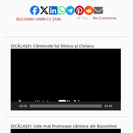
29
Dec
No Comments
BUCOVINA UNIRII CU ŢARA
ZICĂLAŞII: Cântecele lui Dinicu şi Ciolacu
Video
Player
00:00
43:44
ZICĂLAŞII: Cele mai frumoase cântece ale Bucovinei
Video