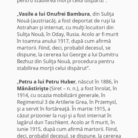
pentru stabilirea morţii celui dispărut”.
„
Vasile a lui Onufrei Bambura
, din Suliţa
Nouă (austriacă), a fost deportat de ruşi la
Astrahan şi internat, cu mulţi locuitori din
Suliţa Nouă, în Oday, Rusia. Acolo ar fi murit
în toamna anului 1917, după cum afirmă
martorii. Fiind, deci, probabil decesul, se
dispune, la cererea lui George a lui Dumitru
Bezhuz din Suliţa Nouă, procedura pentru
stabilirea morţii celui dispărut”.
„
Petru a lui Petru Huber
, născut în 1886, în
Mănăstirişte
(Siret – n. n.), a fost înrolat, în
1914, cu ocazia mobilizării generale, în
Regimentul 3 de Artilerie Grea, în Przemysl,
şi a servit în fortăreaţă. În martie 1915, a
căzut prizonier la ruşi şi a fost internat în
lagărul dun Taschkent. Acolo ar fi murit, în
iunie 1915, după cum afirmă martorii. Fiind,
deci, probabil decesul, se dispune, la cererea