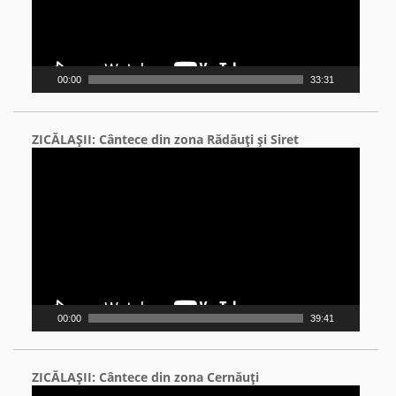
00:00
33:31
ZICĂLAŞII: Cântece din zona Rădăuţi şi Siret
Video
Player
00:00
39:41
ZICĂLAŞII: Cântece din zona Cernăuţi
Video