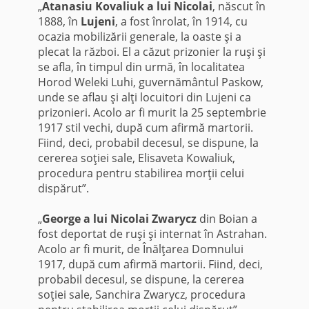
„
Atanasiu Kovaliuk a lui Nicolai
, născut în
1888, în
Lujeni
, a fost înrolat, în 1914, cu
ocazia mobilizării generale, la oaste şi a
plecat la război. El a căzut prizonier la ruşi şi
se afla, în timpul din urmă, în localitatea
Horod Weleki Luhi, guvernământul Paskow,
unde se aflau şi alţi locuitori din Lujeni ca
prizonieri. Acolo ar fi murit la 25 septembrie
1917 stil vechi, după cum afirmă martorii.
Fiind, deci, probabil decesul, se dispune, la
cererea soţiei sale, Elisaveta Kowaliuk,
procedura pentru stabilirea morţii celui
dispărut”.
„
George a lui Nicolai Zwarycz
din Boian a
fost deportat de ruşi şi internat în Astrahan.
Acolo ar fi murit, de Înălţarea Domnului
1917, după cum afirmă martorii. Fiind, deci,
probabil decesul, se dispune, la cererea
soţiei sale, Sanchira Zwarycz, procedura