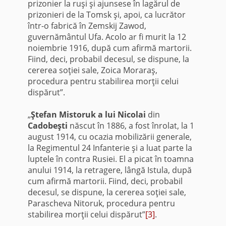
prizonier la ruşi şi ajunsese în lagărul de
prizonieri de la Tomsk şi, apoi, ca lucrător
într-o fabrică în Zemskij Zawod,
guvernământul Ufa. Acolo ar fi murit la 12
noiembrie 1916, după cum afirmă martorii.
Fiind, deci, probabil decesul, se dispune, la
cererea soţiei sale, Zoica Moraraş,
procedura pentru stabilirea morţii celui
dispărut”.
„
Ştefan Mistoruk a lui Nicolai
din
Cadobeşti
născut în 1886, a fost înrolat, la 1
august 1914, cu ocazia mobilizării generale,
la Regimentul 24 Infanterie şi a luat parte la
luptele în contra Rusiei. El a picat în toamna
anului 1914, la retragere, lângă Istula, după
cum afirmă martorii. Fiind, deci, probabil
decesul, se dispune, la cererea soţiei sale,
Parascheva Nitoruk, procedura pentru
stabilirea morţii celui dispărut”
[3]
.