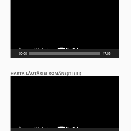
Player
00:00
47:06
HARTA LĂUTĂRIEI ROMÂNEŞTI (III)
Video
Player