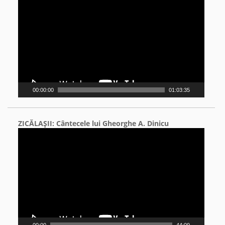
Player
00:00:00
01:03:35
ZICĂLAŞII: Cântecele lui Gheorghe A. Dinicu
Video
Player
00:00
44:09