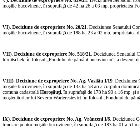
V). Deciziune de expropriere No. 839/21
. Deciziunea Senatului Comi
moşiile bucovinene, în suprafaţă de 42 ha 26 a 03 mp, proprietatea Fon
VI). Deciziune de expropriere No. 20/21
. Deciziunea Senatului Comi
moşiile bucovinene, în suprafaţă de 188 ha 23 a 02 mp, proprietatea 
VII). Deciziune de expropriere No. 518/21
. Deciziunea Senatului Co
Iurnitschek, în folosul „Fondului de pământ bucovinean”, a devenit def
VIII). Deciziune de expropriere No. Ag. Vasilău I/19
. Deciziunea 
moşiile bucovinene, în suprafaţă de 133 ha 58 ari a corpului dominica
comuna cadastrală
Horoşăuţi
, în suprafaţă de 178 ha 90 a 16 mp, şi a
moştenitorilor lui Severin Warteresievici, în folosul „Fondului de păm
IX). Deciziune de expropriere No. Ag. Vrănceni I/6
. Deciziunea Co
fonciare pentru moşiile bucovinene, în suprafaţă de 183 ha 01 a 51 mp,