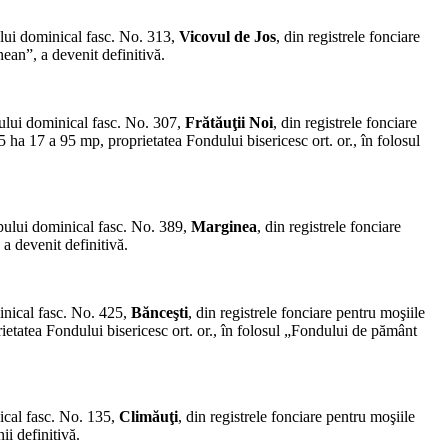
ului dominical fasc. No. 313,
Vicovul de Jos
, din registrele fonciare
ean”, a devenit definitivă.
pului dominical fasc. No. 307,
Frătăuţii Noi
, din registrele fonciare
5 ha 17 a 95 mp, proprietatea Fondului bisericesc ort. or., în folosul
rpului dominical fasc. No. 389,
Marginea
, din registrele fonciare
a devenit definitivă.
inical fasc. No. 425,
Bănceşti
, din registrele fonciare pentru moşiile
ietatea Fondului bisericesc ort. or., în folosul „Fondului de pământ
ical fasc. No. 135,
Climăuţi
, din registrele fonciare pentru moşiile
i definitivă.