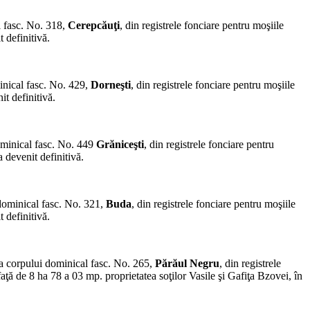
l fasc. No. 318,
Cerepcăuţi
, din registrele fonciare pentru moşiile
 definitivă.
inical fasc. No. 429,
Dorneşti
, din registrele fonciare pentru moşiile
t definitivă.
ominical fasc. No. 449
Grăniceşti
, din registrele fonciare pentru
 devenit definitivă.
 dominical fasc. No. 321,
Buda
, din registrele fonciare pentru moşiile
 definitivă.
ea corpului dominical fasc. No. 265,
Părăul Negru
, din re­gistrele
faţă de 8 ha 78 a 03 mp. proprietatea so­ţilor Vasile şi Gafiţa Bzovei, în