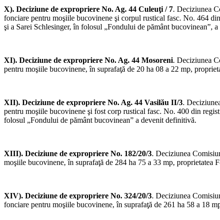
X). Deciziune de expropriere No. Ag. 44 Culeuţi / 7
. Deciziunea Co
fonciare pentru moşiile bucovinene şi corpul rustical fasc. No. 464 din
şi a Sarei Schlesinger, în folosul „Fondului de pământ bucovinean”, a 
XI). Deciziune de expropriere No. Ag. 44 Mosoreni
. Deciziunea Co
pentru moşiile bucovinene, în suprafaţă de 20 ha 08 a 22 mp, propriet
XII). Deciziune de expropriere No. Ag. 44 Vasilău II/3
. Deciziune
pentru moşiile bucovinene şi fost corp rustical fasc. No. 400 din regi
folosul „Fondului de pământ bucovinean” a devenit definitivă.
XIII). Deciziune de expropriere No. 182/20/3
. Deciziunea Comisiuni
moşiile bucovinene, în suprafaţă de 284 ha 75 a 33 mp, proprietatea Fo
XIV). Deciziune de expropriere No. 324/20/3
. Deciziunea Comisiuni
fonciare pentru moşiile bu­covinene, în suprafaţă de 261 ha 58 a 18 mp,