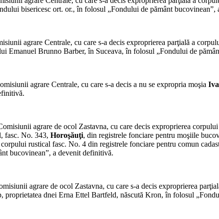
siunii agrare Cen­trale, cu care s-a decis exproprierea parţială a corpu
dului bisericesc ort. or., în folosul „Fondului de pământ bucovinean”, a
siunii agrare Cen­trale, cu care s-a decis exproprierea parţială a corpul
dlui Emanuel Brunno Barber, în Suceava, în folosul „Fondului de pământ
misiunii agrare Cen­trale, cu care s-a decis a nu se expropria moşia
Iva
initivă.
Comisiunii agrare de ocol Zastavna, cu care decis exproprierea corpului
l, fasc. No. 343,
Horoşăuţi
, din registrele fonciare pentru moşiile bucov
 corpului rustical fasc. No. 4 din registrele fonciare pentru comun cadas
ânt bucovinean”, a devenit definitivă.
misiunii agrare de ocol Zastavna, cu care s-a decis exproprierea parţia
 proprietatea dnei Erna Ettel Bartfeld, născută Kron, în fo­losul „Fondu