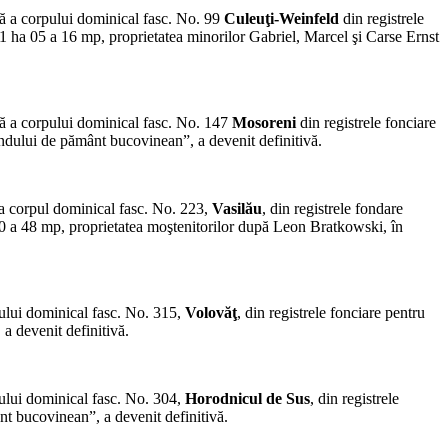
lă a corpului dominical fasc. No. 99
Culeuţi-Weinfeld
din registrele
31 ha 05 a 16 mp, proprietatea minorilor Gabriel, Marcel şi Carse Ernst
lă a corpului dominical fasc. No. 147
Mosoreni
din registrele fonciare
ndului de pământ bucovinean”, a devenit definitivă.
ia corpul dominical fasc. No. 223,
Vasilău
, din registrele fondare
60 a 48 mp, proprietatea moştenitorilor după Leon Bratkowski, în
pului dominical fasc. No. 315,
Volovăţ
, din registrele fonciare pentru
a devenit definitivă.
pului dominical fasc. No. 304,
Horodnicul de Sus
, din registrele
nt bucovinean”, a de­venit definitivă.