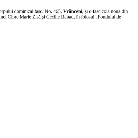
corpului dominical fasc. No. 465,
Vrănceni
, şi o fascicolă nouă din
nei Cipre Marie Zisă şi Cecilie Babad, în fo­losul „Fondului de