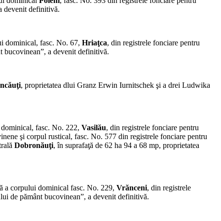
lui dominical
Poieni
, fasc. No. 393 din re­gistrele fonciare pentru
 devenit definitivă.
ui dominical, fasc. No. 67,
Hriaţca
, din re­gistrele fonciare pentru
 bucovinean”, a devenit definitivă.
ncăuţi
, proprietatea dlui Granz Erwin Iurnitschek şi a drei Ludwika
 do­minical, fasc. No. 222,
Vasilău
, din registrele fonciare pentru
inene şi corpul rustical, fasc. No. 577 din registrele fonciare pentru
trală
Dobronăuţi
, în suprafaţă de 62 ha 94 a 68 mp, pro­prietatea
lă a corpului dominical fasc. No. 229,
Vrănceni
, din registrele
lui de pământ bucovinean”, a de­venit definitivă.