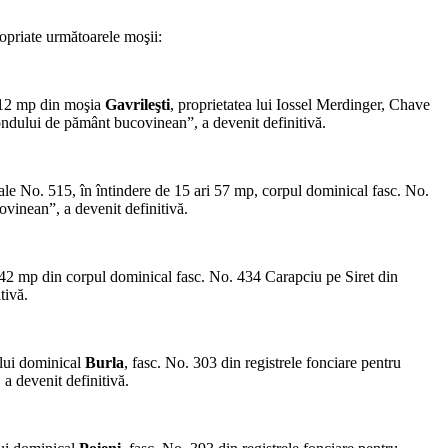
opriate următoarele moşii:
a 12 mp din moşia
Gavrileşti
, proprietatea lui Iossel Merdinger, Chave
ndului de pământ bu­covinean”, a devenit definitivă.
rale No. 515, în întindere de 15 ari 57 mp, corpul dominical fasc. No.
ovinean”, a devenit definitivă.
a 42 mp din corpul dominical fasc. No. 434 Carapciu pe Siret din
tivă.
ului dominical
Burla
, fasc. No. 303 din registrele fonciare pentru
a devenit definitivă.