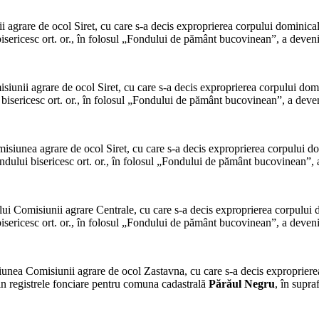
 agrare de ocol Siret, cu care s-a decis exproprierea corpului dominica
ericesc ort. or., în folosul „Fondului de pământ buco­vinean”, a devenit
siunii agrare de ocol Siret, cu care s-a decis exproprierea corpului dom
isericesc ort. or., în folosul „Fondului de pământ buco­vinean”, a deveni
isiunea agrare de ocol Siret, cu care s-a decis exproprierea corpului d
ului bisericesc ort. or., în folosul „Fondului de pământ buco­vinean”, a
ui Comisiunii agrare Cen­trale, cu care s-a decis exproprierea corpului
sericesc ort. or., în folosul „Fondului de pământ bucovinean”, a devenit
iunea Comisiunii agrare de ocol Zastavna, cu care s-a decis exproprier
in registrele fon­ciare pentru comuna cadastrală
Părăul Negru
, în supra