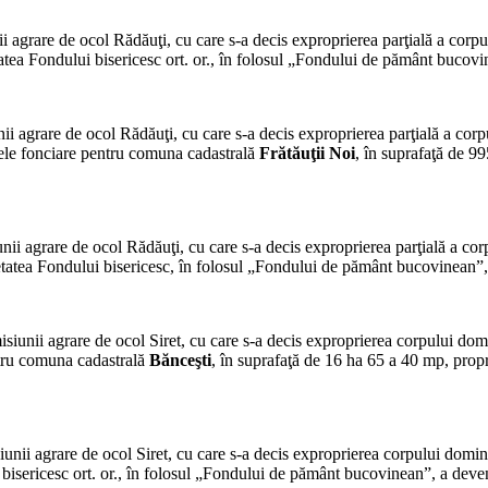
 agrare de ocol Ră­dăuţi, cu care s-a decis exproprierea parţială a corp
tea Fondului bisericesc ort. or., în folosul „Fondului de pământ bucovin
i agrare de ocol Ră­dăuţi, cu care s-a decis exproprierea parţială a cor
rele fonciare pentru comuna cadastrală
Frătăuţii Noi
, în suprafaţă de 99
ii agrare de ocol Ră­dăuţi, cu care s-a decis exproprierea parţială a co
atea Fondului bisericesc, în folosul „Fondului de pă­mânt bucovinean”, 
siunii agrare de ocol Siret, cu care s-a decis exproprierea corpului dom
ntru comuna cadastrală
Bănceşti
, în suprafaţă de 16 ha 65 a 40 mp, propr
unii agrare de ocol Siret, cu care s-a decis exproprierea corpului domin
isericesc ort. or., în folosul „Fondului de pământ buco­vinean”, a deveni