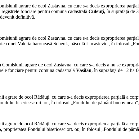
misiunii agrare de ocol Zastavna, cu care s-a decis exproprierea parţia
 re­gistrele fonciare pentru comuna cadastrală
Culeuţi
, în suprafaţă de 
devenit definitivă.
misiunii agrare de ocol Zastavna, cu care s-a decis exproprierea parţia
atea dnei Valeria baroneasă Schenk, născută Lucasievici, în folosul „Fo
a Comisiunii agrare de ocol Zastavna, cu care s-a decis a nu se expropr
strele fonciare pentru comuna cadastrală
Vasilău
, în suprafaţă de 12 ha 
i agrare de ocol Ră­dăuţi, cu care s-a decis exproprierea parţială a cor
ndului bisericesc ort. or., în folosul „Fondului de pământ bucovinean”, 
i agrare de ocol Ră­dăuţi, cu care s-a decis exproprierea parţială a cor
 proprietatea Fondului bisericesc ort. or., în fo­losul „Fondului de pămâ