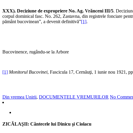
XXX). Deciziune de expropriere No. Ag. Vrănceni III/5
. Deciziun
corpul dominical fasc. No. 262, Zastavna, din registrele fonciare pent
pământ bucovinean”, a devenit definitivă”
[1]
.
Bucovinence, rugându-se la Arbore
[1]
Monitorul Bucovinei
, Fascicula 17, Cernăuţi, 1 iunie nou 1921, p
Din vremea Unirii
,
DOCUMENTELE VREMURILOR
No Commen
ZICĂLAŞII: Cântecele lui Dinicu şi Ciolacu