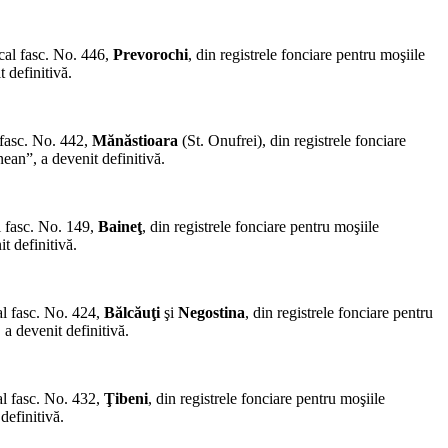
cal fasc. No. 446,
Prevorochi
, din registrele fonciare pentru moşiile
 definitivă.
 fasc. No. 442,
Mănăstioara
(St. Onufrei), din re­gistrele fonciare
ean”, a devenit definitivă.
l fasc. No. 149,
Baineţ
, din registrele fonciare pentru moşiile
t definitivă.
al fasc. No. 424,
Bălcăuţi
şi
Negostina
, din registrele fonciare pentru
a devenit definitivă.
al fasc. No. 432,
Ţibeni
, din registrele fonciare pentru moşiile
definitivă.