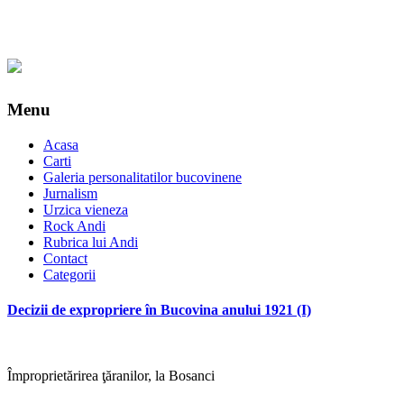
Menu
Acasa
Carti
Galeria personalitatilor bucovinene
Jurnalism
Urzica vieneza
Rock Andi
Rubrica lui Andi
Contact
Categorii
Decizii de expropriere în Bucovina anului 1921 (I)
Împroprietărirea ţăranilor, la Bosanci