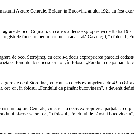
misiunii Agrare Centrale, Boldur, în Bucovina anului 1921 au fost expr
i agrare de ocol Coţmani, cu care s-a decis exproprierea de 85 ha 19 
 registrele fonciare pentru comuna cadastrală Gavrileşti, în folosul „Fo
grare de ocol Storojineţ, cu care s-a decis exproprierea parcelei cadast
rietatea fondului bisericesc ort. or., în folosul „Fondului de pământ buc
 agrare de ocol Storojineţ, cu care s-a decis exproprierea de 43 ha 81 
s. ort. or., în folosul „Fondului de pământ bucovinean”, a devenit defini
misiunii agrare Centrale, cu care s-a decis exproprierea parţială a corp
ndului bisericesc ort. or., în folosul „Fondului de pământ bucovinean”, 