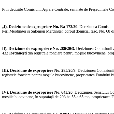
Prin deciziile Comisiunii Agrare Centrale, semnate de Preşedintele Co
„
I). Deciziune de expropriere No. Ra 173/20
. Deriziunea Comisiuni
Perl Merdinger şi Salomon Merdinger, corpul domicial fasc. No. 68 din
II). Deciziune de expropriere No. 286/20/3
. Deriziunea Comisiunii a
432
Iordaneşti
din registrele fonciare pentru moşiile bucovinene, prop
III). Deciziune de expropriere No. 285/20/3
. Deciziunea Comisiunii
registrele fonciare pentru moşiile bucovinene, proprietatea Fondului bi
IV). Deciziune de expropriere No. 643/20
. Deciziunea Senatului Co
moşiile bucovinene, în suprafaţă de 208 ha 55 a 65 mp, proprietatea Fo