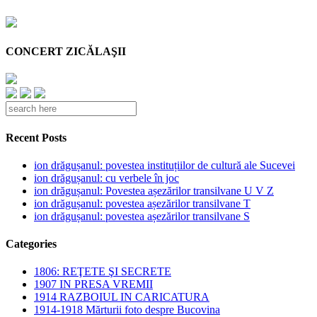
CONCERT ZICĂLAŞII
Recent Posts
ion drăgușanul: povestea instituțiilor de cultură ale Sucevei
ion drăgușanul: cu verbele în joc
ion drăgușanul: Povestea așezărilor transilvane U V Z
ion drăgușanul: povestea așezărilor transilvane T
ion drăgușanul: povestea așezărilor transilvane S
Categories
1806: REŢETE ŞI SECRETE
1907 IN PRESA VREMII
1914 RAZBOIUL IN CARICATURA
1914-1918 Mărturii foto despre Bucovina