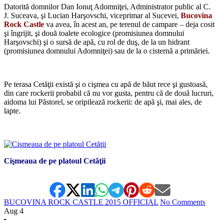
Datorită domnilor Dan Ionuţ Adomniţei, Administrator public al C.
J. Suceava, şi Lucian Harşovschi, viceprimar al Sucevei,
Bucovina
Rock Castle
va avea, în acest an, pe terenul de campare – deja cosit
şi îngrijit, şi două toalete ecologice (promisiunea domnului
Harşovschi) şi o sursă de apă, cu rol de duş, de la un hidrant
(promisiunea domnului Adomniţei) sau de la o cisternă a primăriei.
*
Pe terasa Cetăţii există şi o cişmea cu apă de băut rece şi gustoasă,
din care rockerii probabil că nu vor gusta, pentru că de două lucruri,
aidoma lui Păstorel, se oripilează rockerii: de apă şi, mai ales, de
lapte.
*
Cişmeaua de pe platoul Cetăţii
BUCOVINA ROCK CASTLE 2015 OFFICIAL
No Comments
Aug
4