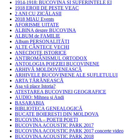
1914-1918: BUCOVINA SI SUFERINTELE EI
1918 EROII DE PESTE VEAC
2 ANI CU ZICĂLAŞII
2018 MIAU Events
AFORISME UITATE
ALBINA despre BUCOVINA
ALBUM de FAMILIE
Album PERSONALITĂŢI
ALTE CÂNTECE VECHI
ANECDOTE ISTORICE
ANTIROMÂNISMUL ORTODOX
ANTOLOGIA POEZIEI BUCOVINENE
ARHIVĂ MOLDOVENEASCĂ
ARHIVELE BUCOVINENE ALE SUFLETULUI
ARTA ŢĂRĂNEASCĂ
Aşa vă place Istoria?
ATESTAREA BUCOVINEI GEOGRAFICE
AUDIO: Mihnea şi Andi
BASARABIA
BIBLIOTECA GENEALOGICĂ
BUCATE BOIEREŞTI DIN MOLDOVA
BUCOVINA – POEŢII POEŢI
BUCOVINA ACOUSTIC PARK 2017
BUCOVINA ACOUSTIC PARK 2017 concerte video
BUCOVINA ACOUSTIC PARK 2018