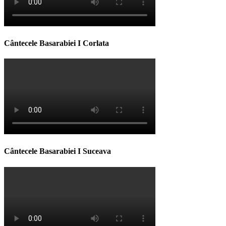
Cântecele Basarabiei I Corlata
Cântecele Basarabiei I Suceava