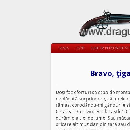
ACASA
CARTI
GALERIA PERSONALITAT
Bravo, ţig
*
Deşi fac eforturi să scap de mental
neplăcută surprindere, că unele d
rămas, corodându-mi gândurile şi im
Cetatea “Bucovina Rock Castle”. Ce
durăm o altfel de lume. Sau măcar
oricare alt muzician din ţară sau d