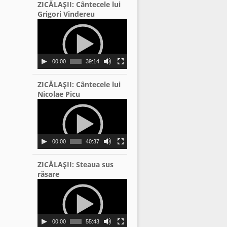
ZICĂLAŞII: Cântecele lui
Grigori Vindereu
Video
Player
00:00
39:14
ZICĂLAŞII: Cântecele lui
Nicolae Picu
Video
Player
00:00
40:37
ZICĂLAŞII: Steaua sus
răsare
Video
Player
00:00
55:43