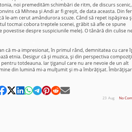
tonia, noi premedităm schimbări de ritm, de discurs scenic,
vins că Mihnea şi Andi ar fi greşit, de data aceasta. Din fer
 că le-am cerut amândurora scuze. Când să repet ispăşirea şi
tul tocmai cobora treptele scenei, grăbit să afle ce spune
le povestise despre suspiciunile mele). O tânără din culise n
*
gan că m-a impresionat, în primul rând, demnitatea cu care îş
ează etnia. Desigur că şi muzica, şi din perspectiva compoziţie
t pentru totdeauna. Iar ţiganul care nu are nevoie de un alt
mine din lumină mi-a mulţumit şi m-a îmbrăţişat. Îmbrăţişa
23
Aug
No Com