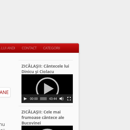
 LUI ANDI
CONTACT
CATEGORII
ZICĂLAŞII: Cântecele lui
Dinicu şi Ciolacu
Video
Player
00:00
43:44
i
ZICĂLAŞII: Cele mai
frumoase cântece ale
Bucovinei
 nu
Video