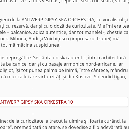
uceava. “Vi s-a dus vestea!”, repetau, seară de seară, vocaliş
*
elgieni de la ANTWERP GIPSY-SKA ORCHESTRA, cu vocalistul şi
ţi cu rezervă, dar şi cu o doză de curiozitate. Mie îmi era t
 – balcanice, adică autentice, dar tot manele! -, chestie ca
ock. Mihnea, Andi şi Voichiţescu (impresarul trupei) mă
ar tot mă măcina suspiciunea.
*
pe nepregătite. Se cânta un ska autentic, într-o arhitectură
e balcanice, dar şi cu pasaje armonice nord-africane, iar
poliglot, îşi tot punea palma pe inimă, între cântece, mândru
că muzica lui are virtuozităţi şi din Kosovo. Splendid ţigan,
*
*
ne: de la curiozitate, a trecut la uimire şi, foarte curând, la
loare”, premeditată ca atare, se dovedise a fi o adevărată au