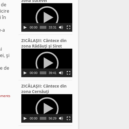
zona Sucevei
 de
Video
icire
Player
 în
00:00
33:31
e-a
ZICĂLAŞII: Cântece din
zona Rădăuţi şi Siret
i
Video
i, şi
Player
re de
00:00
39:41
ZICĂLAŞII: Cântece din
zona Cernăuţi
ments
Video
Player
00:00
56:29