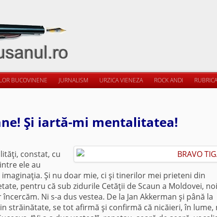
ILOR BUCOVINENE
JURNALISM
URZICA VIENEZA
ROCK ANDI
RUBRICA
ane! Şi iartă-mi mentalitatea!
ităţi, constat, cu
intre ele au
aginaţia. Şi nu doar mie, ci şi tinerilor mei prieteni din
tate, pentru că sub zidurile Cetăţii de Scaun a Moldovei, no
 încercăm. Ni s-a dus vestea. De la Jan Akkerman şi până la
in străinătate, se tot afirmă şi confirmă că nicăieri, în lume,