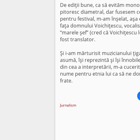
De ediţii bune, ca să evităm mono
pitoresc diametral, dar fusesem con
pentru festival, m-am înşelat, aşa
faţa domnului Voichiţescu, vocalis
“marele şef” (cred că Voichiţescu 
fost translator.
Şi i-am mărturisit muzicianului ţi
asumă, îşi reprezintă şi îşi înnobil
din cea a interpretării, m-a cuceri
nume pentru etnia lui ca să ne do
frate.
Jurnalism