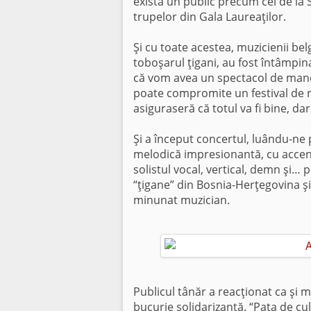
există un public precum cel de la S
trupelor din Gala Laureaţilor.
Şi cu toate acestea, muzicienii b
toboşarul ţigani, au fost întâmpina
că vom avea un spectacol de manele
poate compromite un festival de r
asiguraseră că totul va fi bine, d
Şi a început concertul, luându-ne 
melodică impresionantă, cu accent
solistul vocal, vertical, demn şi… 
“ţigane” din Bosnia-Herţegovina şi 
minunat muzician.
Publicul tânăr a reacţionat ca şi mi
bucurie solidarizantă. “Pata de cu