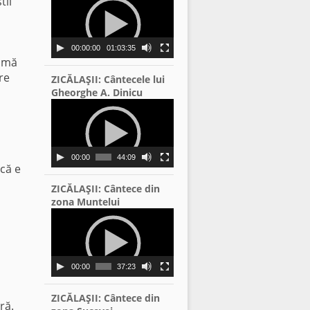
tii
Player
00:00:00
01:03:35
eamă
re
ZICĂLAŞII: Cântecele lui
Gheorghe A. Dinicu
Video
Player
00:00
44:09
 că e
ZICĂLAŞII: Cântece din
zona Muntelui
Video
Player
00:00
37:23
ZICĂLAŞII: Cântece din
ră.