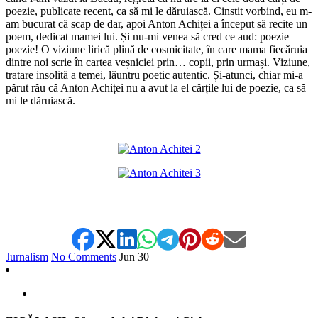
poezie, publicate recent, ca să mi le dăruiască. Cinstit vorbind, eu m-
am bucurat că scap de dar, apoi Anton Achiței a început să recite un
poem, dedicat mamei lui. Și nu-mi venea să cred ce aud: poezie
poezie! O viziune lirică plină de cosmicitate, în care mama fiecăruia
dintre noi scrie în cartea veșniciei prin… copii, prin urmași. Viziune,
tratare insolită a temei, lăuntru poetic autentic. Și-atunci, chiar mi-a
părut rău că Anton Achiței nu a avut la el cărțile lui de poezie, ca să
mi le dăruiască.
*
*
Jurnalism
No Comments
Jun
30