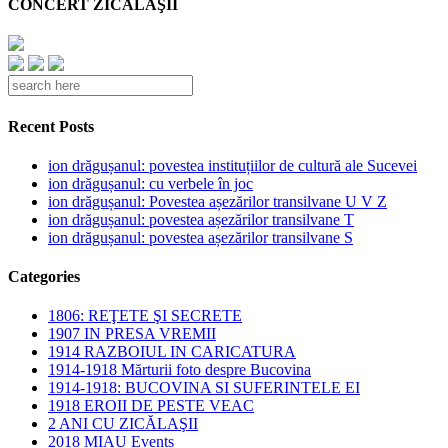
CONCERT ZICĂLAŞII
Recent Posts
ion drăgușanul: povestea instituțiilor de cultură ale Sucevei
ion drăgușanul: cu verbele în joc
ion drăgușanul: Povestea așezărilor transilvane U V Z
ion drăgușanul: povestea așezărilor transilvane T
ion drăgușanul: povestea așezărilor transilvane S
Categories
1806: REŢETE ŞI SECRETE
1907 IN PRESA VREMII
1914 RAZBOIUL IN CARICATURA
1914-1918 Mărturii foto despre Bucovina
1914-1918: BUCOVINA SI SUFERINTELE EI
1918 EROII DE PESTE VEAC
2 ANI CU ZICĂLAŞII
2018 MIAU Events