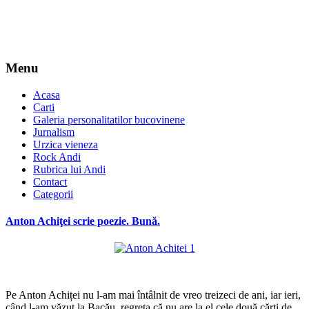
Menu
Acasa
Carti
Galeria personalitatilor bucovinene
Jurnalism
Urzica vieneza
Rock Andi
Rubrica lui Andi
Contact
Categorii
Anton Achiţei scrie poezie. Bună.
*
Pe Anton Achiței nu l-am mai întâlnit de vreo treizeci de ani, iar ieri,
când l-am văzut la Bacău, regreta că nu are la el cele două cărți de