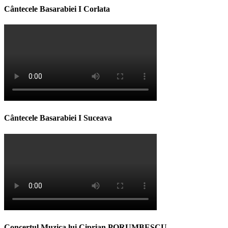
Cântecele Basarabiei I Corlata
Cântecele Basarabiei I Suceava
Concertul Muzica lui Ciprian PORUMBESCU