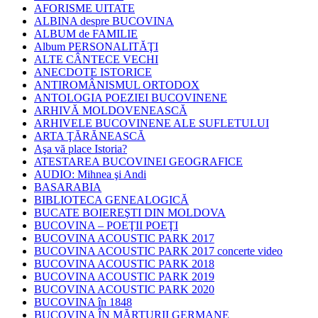
AFORISME UITATE
ALBINA despre BUCOVINA
ALBUM de FAMILIE
Album PERSONALITĂŢI
ALTE CÂNTECE VECHI
ANECDOTE ISTORICE
ANTIROMÂNISMUL ORTODOX
ANTOLOGIA POEZIEI BUCOVINENE
ARHIVĂ MOLDOVENEASCĂ
ARHIVELE BUCOVINENE ALE SUFLETULUI
ARTA ŢĂRĂNEASCĂ
Aşa vă place Istoria?
ATESTAREA BUCOVINEI GEOGRAFICE
AUDIO: Mihnea şi Andi
BASARABIA
BIBLIOTECA GENEALOGICĂ
BUCATE BOIEREŞTI DIN MOLDOVA
BUCOVINA – POEŢII POEŢI
BUCOVINA ACOUSTIC PARK 2017
BUCOVINA ACOUSTIC PARK 2017 concerte video
BUCOVINA ACOUSTIC PARK 2018
BUCOVINA ACOUSTIC PARK 2019
BUCOVINA ACOUSTIC PARK 2020
BUCOVINA în 1848
BUCOVINA ÎN MĂRTURII GERMANE