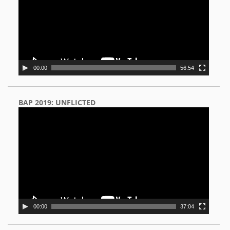
00:00
56:54
BAP 2019: UNFLICTED
Video
Player
00:00
37:04