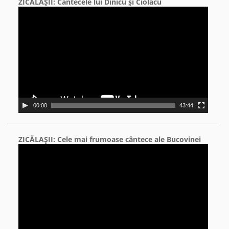
ZICĂLAŞII: Cântecele lui Dinicu şi Ciolacu
Video
Player
00:00
43:44
ZICĂLAŞII: Cele mai frumoase cântece ale Bucovinei
Video
Player