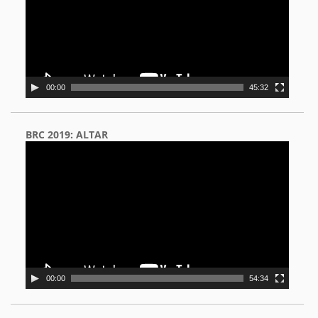
00:00
45:32
BRC 2019: ALTAR
Video
Player
00:00
54:34