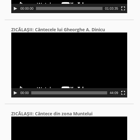
00:00:00
01:03:35
ZICĂLAŞII: Cântecele lui Gheorghe A. Dinicu
Video
Player
00:00
44:09
ZICĂLAŞII: Cântece din zona Muntelui
Video
Player