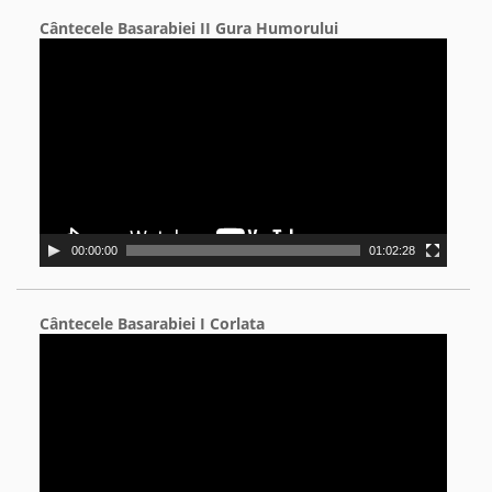
Cântecele Basarabiei II Gura Humorului
Video
Player
00:00:00
01:02:28
Cântecele Basarabiei I Corlata
Video
Player