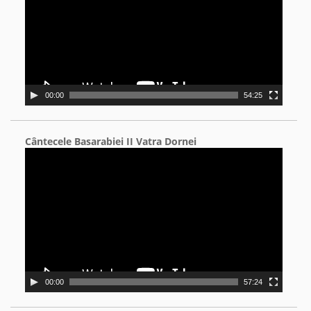
00:00
54:25
Cântecele Basarabiei II Vatra Dornei
Video
Player
00:00
57:24