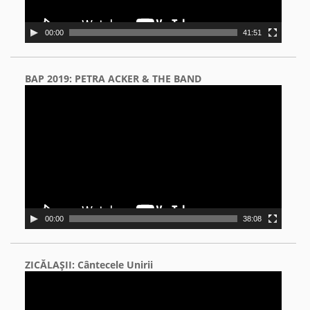
00:00
41:51
BAP 2019: PETRA ACKER & THE BAND
Video
Player
00:00
38:08
ZICĂLAŞII: Cântecele Unirii
Video
Player