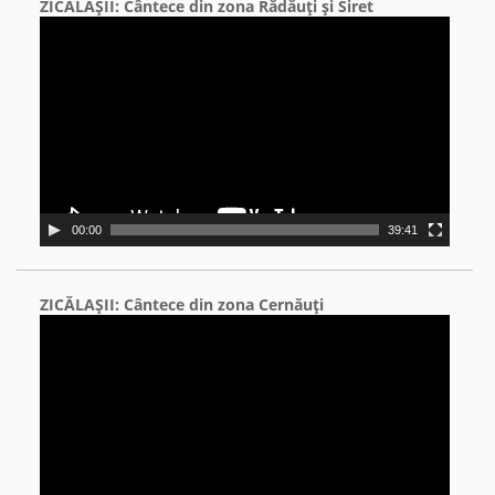
ZICĂLAŞII: Cântece din zona Rădăuţi şi Siret
Video
Player
00:00
39:41
ZICĂLAŞII: Cântece din zona Cernăuţi
Video
Player