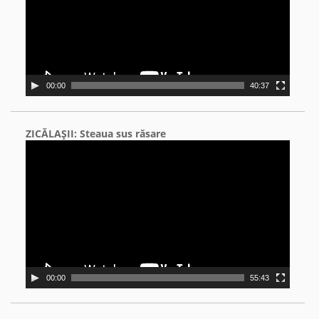
00:00
40:37
ZICĂLAŞII: Steaua sus răsare
Video
Player
00:00
55:43