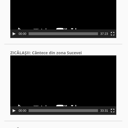
00:00
37:23
ZICĂLAŞII: Cântece din zona Sucevei
Video
Player
00:00
33:31