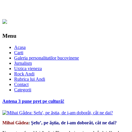
Menu
Acasa
Carti
Galeria personalitatilor bucovinene
Jurnalism
Urzica vieneza
Rock Andi
Rubrica lui Andi
Contact
Categorii
Antena 3 pune preţ pe cultură!
Mihai Gâdea
:
Şefu’, pe ăştia, de i-am doborât, cât ne dai?