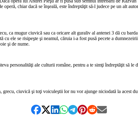
a. Dacă opera lui Andrei Pleşu ar fi pusă sub semnul întrebării de Răzv
e operă, chiar dacă se înşeală, este îndreptăţit să-l judece pe un alt auto
, ca mugur ciuvică sau ca oricare alt guraliv al antenei 3 dă cu barda 
tă cu ele se risipeşte şi neamul, căruia i-a fost pusă pecete a dumnezeiri
voie şi de nume.
teva personalităţi ale culturii române, pentru a te simţi îndreptăţit să le 
 grecu, ciuvică şi toţi voiculeştii lor nu vor ajunge niciodată la acest d