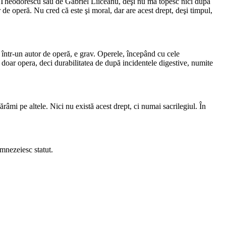
an Theodorescu sau de Gabriel Liiceanu, deşi nu mă topesc nici după
r de operă. Nu cred că este şi moral, dar are acest drept, deşi timpul,
într-un autor de operă, e grav. Operele, începând cu cele
i doar opera, deci durabilitatea de după incidentele digestive, numite
dărâmi pe altele. Nici nu există acest drept, ci numai sacrilegiul. În
umnezeiesc statut.