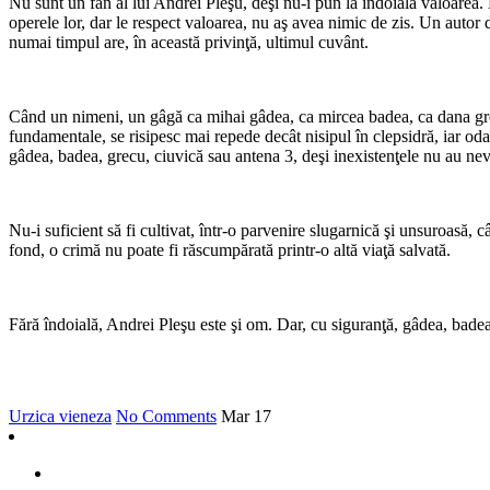
Nu sunt un fan al lui Andrei Pleşu, deşi nu-i pun la îndoială valoare
operele lor, dar le respect valoarea, nu aş avea nimic de zis. Un autor d
numai timpul are, în această privinţă, ultimul cuvânt.
*
Când un nimeni, un gâgă ca mihai gâdea, ca mircea badea, ca dana grecu
fundamentale, se risipesc mai repede decât nisipul în clepsidră, iar oda
gâdea, badea, grecu, ciuvică sau antena 3, deşi inexistenţele nu au ne
*
Nu-i suficient să fi cultivat, într-o parvenire slugarnică şi unsuroasă, câ
fond, o crimă nu poate fi răscumpărată printr-o altă viaţă salvată.
*
Fără îndoială, Andrei Pleşu este şi om. Dar, cu siguranţă, gâdea, badea,
Urzica vieneza
No Comments
Mar
17