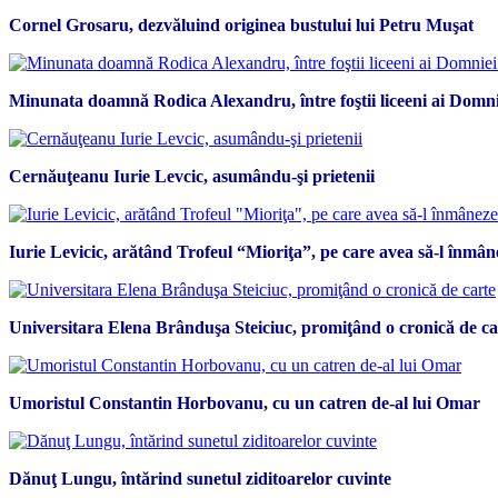
Cornel Grosaru, dezvăluind originea bustului lui Petru Muşat
Minunata doamnă Rodica Alexandru, între foştii liceeni ai Domni
Cernăuţeanu Iurie Levcic, asumându-şi prietenii
Iurie Levicic, arătând Trofeul “Mioriţa”, pe care avea să-l înmân
Universitara Elena Brânduşa Steiciuc, promiţând o cronică de ca
Umoristul Constantin Horbovanu, cu un catren de-al lui Omar
Dănuţ Lungu, întărind sunetul ziditoarelor cuvinte