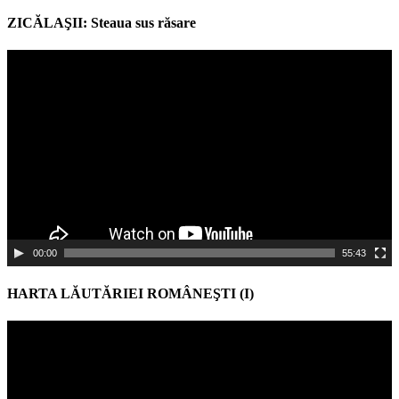
ZICĂLAŞII: Steaua sus răsare
Video
Player
00:00
55:43
HARTA LĂUTĂRIEI ROMÂNEŞTI (I)
Video
Player