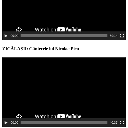
00:00
39:14
ZICĂLAŞII: Cântecele lui Nicolae Picu
Video
Player
00:00
40:37