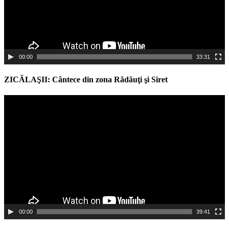
00:00
33:31
ZICĂLAŞII: Cântece din zona Rădăuţi şi Siret
Video
Player
00:00
39:41