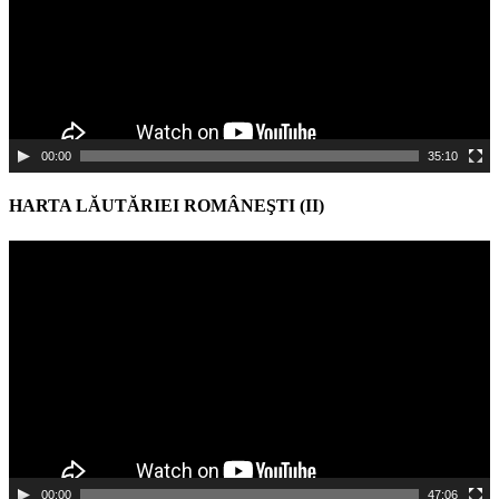
00:00
35:10
HARTA LĂUTĂRIEI ROMÂNEŞTI (II)
Video
Player
00:00
47:06