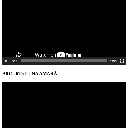
Player
00:00
41:01
BRC 2019: LUNA AMARĂ
Video
Player