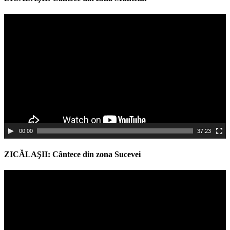
Video
Player
00:00
37:23
ZICĂLAŞII: Cântece din zona Sucevei
Video
Player