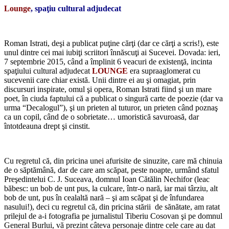
Lounge
, spaţiu cultural adjudecat
*
Roman Istrati, deşi a publicat puţine cărţi (dar ce cărţi a scris!), este
unul dintre cei mai iubiţi scriitori înnăscuţi ai Sucevei. Dovada: ieri,
7 septembrie 2015, când a împlinit 6 veacuri de existenţă, incinta
spaţiului cultural adjudecat
LOUNGE
era supraaglomerat cu
sucevenii care chiar există. Unii dintre ei au şi omagiat, prin
discursuri inspirate, omul şi opera, Roman Istrati fiind şi un mare
poet, în ciuda faptului că a publicat o singură carte de poezie (dar va
urma “Decalogul”), şi un prieten al tuturor, un prieten când poznaş
ca un copil, când de o sobrietate… umoristică savuroasă, dar
întotdeauna drept şi cinstit.
*
Cu regretul că, din pricina unei afurisite de sinuzite, care mă chinuia
de o săptămână, dar de care am scăpat, peste noapte, urmând sfatul
Preşedintelui C. J. Suceava, domnul Ioan Cătălin Nechifor (leac
băbesc: un bob de unt pus, la culcare, într-o nară, iar mai târziu, alt
bob de unt, pus în cealaltă nară – şi am scăpat şi de înfundarea
nasului!), deci cu regretul că, din pricina stării de sănătate, am ratat
prilejul de a-i fotografia pe jurnalistul Tiberiu Cosovan şi pe domnul
General Burlui, vă prezint câteva personaje dintre cele care au dat