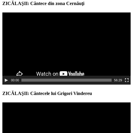
ZICĂLAŞII: Cântece din zona Cernăuţi
Video
Player
00:00
56:29
ZICĂLAŞII: Cântecele lui Grigori Vindereu
Video
Player