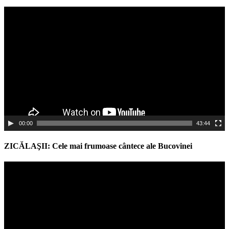
Video
Player
00:00
43:44
ZICĂLAŞII: Cele mai frumoase cântece ale Bucovinei
Video
Player