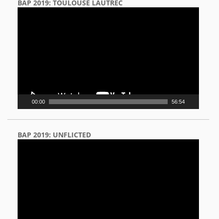
BAP 2019: TOULOUSE LAUTREC
Video
Player
00:00
56:54
BAP 2019: UNFLICTED
Video
Player