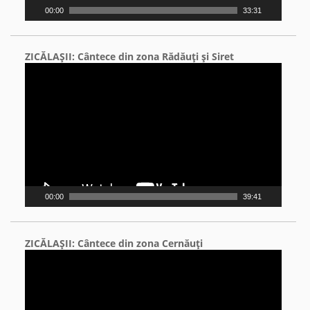
00:00
33:31
ZICĂLAŞII: Cântece din zona Rădăuţi şi Siret
Video
Player
00:00
39:41
ZICĂLAŞII: Cântece din zona Cernăuţi
Video
Player