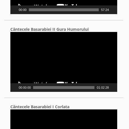
00:00
57:24
Cântecele Basarabiei II Gura Humorului
Video
Player
00:00:00
01:02:28
Cântecele Basarabiei I Corlata
Video
Player