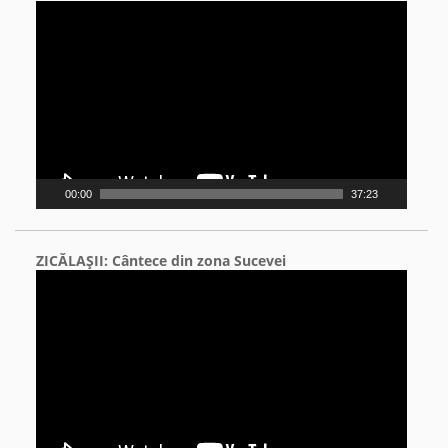
Video
Player
00:00
37:23
ZICĂLAŞII: Cântece din zona Sucevei
Video
Player