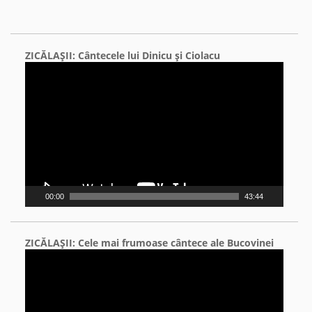
ZICĂLAŞII: Cântecele lui Dinicu şi Ciolacu
Video
Player
00:00
43:44
ZICĂLAŞII: Cele mai frumoase cântece ale Bucovinei
Video
Player