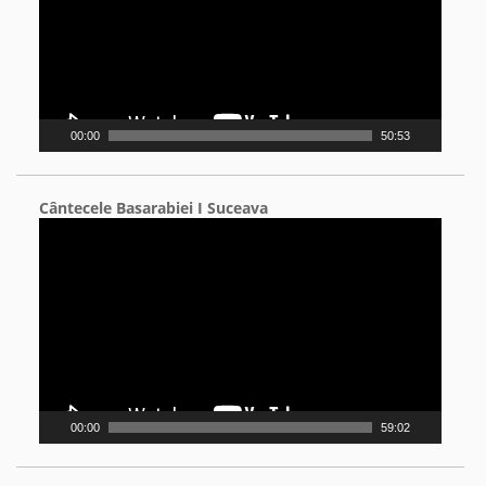
00:00
50:53
Cântecele Basarabiei I Suceava
Video
Player
00:00
59:02