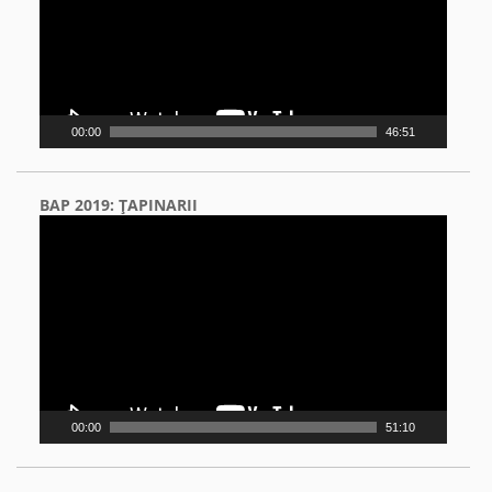
00:00
46:51
BAP 2019: ŢAPINARII
Video
Player
00:00
51:10