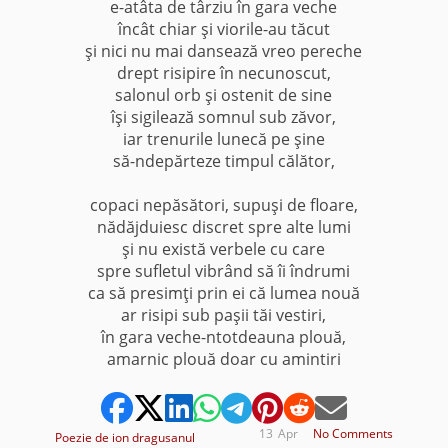
e-atâta de târziu în gara veche
încât chiar şi viorile-au tăcut
şi nici nu mai dansează vreo pereche
drept risipire în necunoscut,
salonul orb şi ostenit de sine
îşi sigilează somnul sub zăvor,
iar trenurile lunecă pe şine
să-ndepărteze timpul călător,
copaci nepăsători, supuşi de floare,
nădăjduiesc discret spre alte lumi
şi nu există verbele cu care
spre sufletul vibrând să îi îndrumi
ca să presimţi prin ei că lumea nouă
ar risipi sub paşii tăi vestiri,
în gara veche-ntotdeauna plouă,
amarnic plouă doar cu amintiri
13
Apr
No Comments
Poezie de ion dragusanul