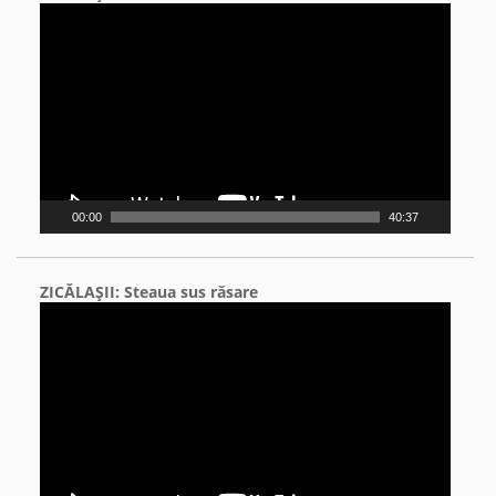
Video
Player
00:00
40:37
ZICĂLAŞII: Steaua sus răsare
Video
Player