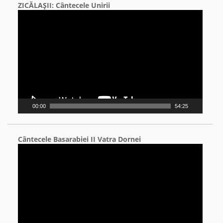
ZICĂLAŞII: Cântecele Unirii
Video
Player
00:00
54:25
Cântecele Basarabiei II Vatra Dornei
Video
Player