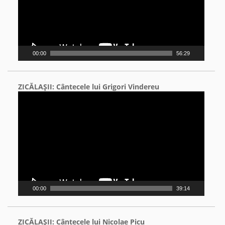
00:00
56:29
ZICĂLAŞII: Cântecele lui Grigori Vindereu
Video
Player
00:00
39:14
ZICĂLAŞII: Cântecele lui Nicolae Picu