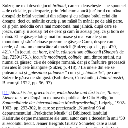
Sulzer, ne mai descrie jocul
brâului,
care se deosebeşte – ne spune el
– de cele­lalte, pe deoparte, prin felul cum apucă jucă­torul cu mâna
dreaptă de brâul vecinului din stânga şi cu stânga brâul celui din
dreapta, deci cu mâinile cruciş şi nu mână în mână; pe de altă parte,
că şi prin melodia ceva mai monotonă, mai jalnică, după care se
joacă, cam şi-n acelaşi fel de cerc şi cam în aceiaşi paşi ca şi hora de
mână. El le gă­seşte totuşi mai frumoase şi mai variate şi nu
monotone şi sărăcăcioase precum le gă­seşte Carra, despre care
crede, că nu-i un cunoscător al muzicii (Sulzer, op. cit., pp. 420,
421). / În jocuri, ca:
hore, brâie, căluşerii
sau
călucenii
(
Sinopsis
de
Iaşi 7259/1751)
, jocurile mocăneşti, colinde,
unii dintre străini, nu
numai că găsesc, că-s de obârşie romană, dar şi o înrâurire gre­cească
mai ales în cele înlănţuite (Sulzer, p. 418). / La unele din ele se
puteau auzi şi
„plesnirea palmelor”
cum şi
„chiuiturile”
, pe care
Sulzer le găsea de rău gust. (Bobulescu, Constantin,
Lăutarii noştri
,
Bucureşti 1922, pp. 96, 97).
[11]
Slovakische, griechische, walachische und türkische, Tanzer,
Lieder u. s. w
/ După un manuscris publicat de Otto Heilig, în
Sammelbände der internationalen Musikgesellschaft
, Leipzig, 1902-
1903, pp. 293-302, în care se precizează: „Numărul 93 al
departamentului „Praktische Musik“ al Bibliotecii landului
Karlsruhe deţine manuscrise ale unui autor care a decedat în anii ’50
ai secolului trecut, Jenaer Bergrats Gustav Schueler, care a lăsat