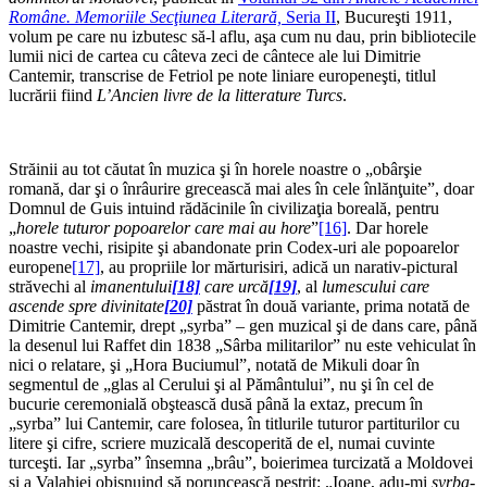
Române. Memoriile Secţiunea Literară,
Seria II
, Bucureşti 1911,
volum pe care nu izbutesc să-l aflu, aşa cum nu dau, prin bibliotecile
lumii nici de cartea cu câteva zeci de cântece ale lui Dimitrie
Cantemir, transcrise de Fetriol pe note liniare europeneşti, titlul
lucrării fiind
L’Ancien livre de la litterature Turcs
.
Străinii au tot căutat în muzica şi în horele noastre o „obârşie
romană, dar şi o înrâurire gre­cească mai ales în cele înlănţuite”, doar
Domnul de Guis intuind rădăcinile în civilizaţia boreală, pentru
„
horele tuturor popoarelor care mai au hore
”
[16]
. Dar horele
noastre vechi, risipite şi abandonate prin Codex-uri ale popoarelor
europene
[17]
, au propriile lor mărturisiri, adică un narativ-pictural
străvechi al
imanentului
[18]
care urcă
[19]
, al
lumescului care
ascende spre divinitate
[20]
păstrat în două variante, prima notată de
Dimitrie Cantemir, drept „syrba” – gen muzical şi de dans care, până
la desenul lui Raffet din 1838 „Sârba militarilor” nu este vehiculat în
nici o relatare, şi „Hora Buciumul”, notată de Mikuli doar în
segmentul de „glas al Cerului şi al Pământului”, nu şi în cel de
bucurie ceremonială obştească dusă până la extaz, precum în
„syrba” lui Cantemir, care folosea, în titlurile tuturor partiturilor cu
litere şi cifre, scriere muzicală descoperită de el, numai cuvinte
turceşti. Iar „syrba” însemna „brâu”, boierimea turcizată a Moldovei
şi a Valahiei obişnuind să poruncească pestriţ: „Ioane, adu-mi
syrba
-