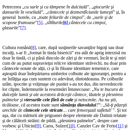
Petrecerea „
cu surle şi cu tămpene în dulciială
”, „
giocurile şi
dansurile în veselială
”, „
căntecele şi dezmerdîciunile lumeşti
” şi, în
general horele, cu „
toate feliurile de cimpoi
”, de „
surle şi de
scopose frumoase
”
[5]
, „
sîltîturile
[6]
,cântecele cu cimpoi,
glasurile
”
[7]
.
Cultura română
[8]
, care, după susţinerile savanţilor bigoţi sau doar
inculţi, s-ar fi „format în tinda bisericii” era atât de aprig interzisă nu
doar în tindă, ci şi până dincolo de zări şi de vremuri, încât te şi miri
cum de au putut supravieţui relicve identitare străvechi, nu doar prin
cântecele notate de alţii, ci şi în filoane identitare temeinice, care
aşteaptă doar îndepărtarea umbrelor colbuite ale ignoranţei, pentru a
ne înfăţişa aşa cum suntem cu adevărat, dintotdeauna. Pe colburile
urâte, ipocrite şi vrăjmaşe ale pustiei s-au tot dus, din nevrednicele
lor clipite, îndemnurile la resemnări întunecoase: „
Nu te bucura de
dulceţile lumii şi ale acestora drăceşti cântece, lăutele şi plesnirea
palmelor şi
viersurile cele fără de cale
şi netocmite. Au nu ştii,
ticăloase, că acestea toate sunt
sămânţa diavolului
?
”: „
Să-ţi păzeşti
urechile de
cîntecele cele stricate
… care femeeşază sufletul!
”. Şi tot
aşa, dar cu mărturii ale prigoanei despre elemente ale Datinii relatate
şi de călătorii străini: de pildă, „plesnirea palmelor”, despre care
vorbesc şi Ubicini
[9]
, Carra, Sulzer
[10]
, Canzler Cav de Ferio
[11]
şi