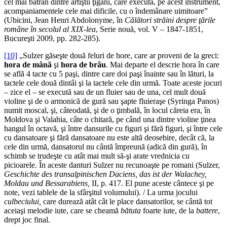
cel mai bătrân dintre artiştii ţigani, care execută, pe acest instrument,
acompaniamentele cele mai dificile, cu o îndemânare uimitoare”
(Ubicini, Jean Henri Abdolonyme, în
Călători străini despre ţările
române în secolul al XIX-lea
, Serie nouă, vol. V – 1847-1851,
Bucureşti 2009, pp. 282-285).
[10]
„Sulzer găseşte două feluri de hore, care ar proveni de la greci:
hora de mână
şi
hora de brâu
. Mai departe el descrie hora în care
se află 4 tacte cu 5 paşi, dintre care doi paşi înainte sau în lături, la
tactele cele două dintâi şi la tactele cele din urmă. Toate aceste jocuri
– zice el – se execută sau de un fluier sau de una, cel mult două
violine şi de o armonică de gură sau şapte fluieraşe (Syringa Panos)
numit moscal, şi, câteodată, şi de o ţimbală, în locul căreia era, în
Moldova şi Valahia, câte o chitară, pe când una dintre violine ţinea
hangul în octavă, şi între dansurile cu figuri şi fără figuri, şi între cele
cu dansatoare şi fără dansatoare nu este altă deosebire, decât că, la
cele din urmă, dansatorul nu cântă împreună (adică din gură), în
schimb se trudeşte cu atât mai mult să-şi arate vred­nicia cu
picioarele. În aceste danturi Sulzer nu recunoaşte pe romani (Sulzer,
Geschichte des transalpinischen Daciens, das ist der Walachey,
Moldau und Bessarabiens,
II, p. 417. El pune aceste cântece şi pe
note, vezi tablele de la sfârşitul volumului). / La urma jocului
culbeciului,
care durează atât cât le place dansatorilor, se cântă tot
aceiaşi melodie iute, care se cheamă
bătuta
foarte iute, de la
battere
,
drept joc final.