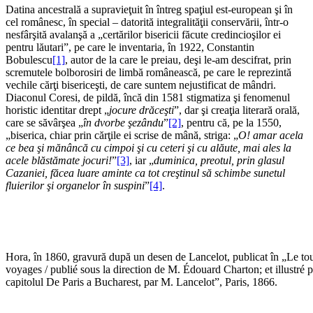
Datina ancestrală a supravieţuit în întreg spaţiul est-european şi în
cel românesc, în special – datorită integralităţii conservării, într-o
nesfârşită avalanşă a „certărilor bisericii făcute credincioşilor ei
pentru lăutari”, pe care le inventaria, în 1922, Constantin
Bobulescu
[1]
, autor de la care le preiau, deşi le-am descifrat, prin
scremutele bolborosiri de limbă românească, pe care le reprezintă
vechile cărţi bisericeşti, de care suntem nejustificat de mândri.
Diaconul Coresi, de pildă, încă din 1581 stigmatiza şi fenomenul
horistic identitar drept „
jocure drăceşti
”, dar şi creaţia literară orală,
care se săvârşea „
în dvorbe şezându
”
[2]
, pentru că, pe la 1550,
„biserica, chiar prin cărţile ei scrise de mână, striga: „
O! amar acela
ce bea şi mănâncă cu cimpoi şi cu ceteri şi cu alăute, mai ales la
acele blăstămate jocuri!
”
[3]
, iar „
duminica, preotul, prin glasul
Cazaniei, făcea luare aminte ca tot creştinul să schimbe sunetul
fluierilor şi organelor în suspini
”
[4]
.
Hora, în 1860, gravură după un desen de Lancelot, publicat în „Le t
voyages / publié sous la direction de M. Édouard Charton; et illustré p
capitolul De Paris a Bucharest, par M. Lancelot”, Paris, 1866.