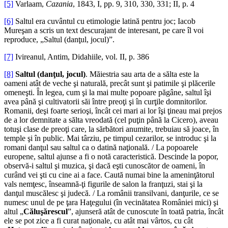
[5]
Varlaam,
Cazania
, 1843, I, pp. 9, 310, 330, 331; II, p. 4
[6]
Saltul era cuvântul cu etimologie latină pentru joc; Iacob
Mureşan a scris un text descurajant de interesant, pe care îl voi
reproduce, „Saltul (danţul, jocul)”.
[7]
Ivireanul, Antim, Didahiile, vol. II, p. 386
[8]
Saltul (danţul, jocul)
. Măiestria sau arta de a sălta este la
oameni atât de veche şi naturală, precât sunt şi patimile şi plăcerile
omeneşti. În legea, cum şi la mai multe popoare păgâne, saltul îşi
avea până şi cultivatorii săi între preoţi şi în curţile domnitorilor.
Romanii, deşi foarte serioşi, încât cei mari ai lor îşi ţineau mai prejos
de a lor demnitate a sălta vreodată (cel puţin până la Cicero), aveau
totuşi clase de preoţi care, la sărbători anumite, trebuiau să joace, în
temple şi în public. Mai târziu, pe timpul cezarilor, se introduc şi la
romani danţul sau saltul ca o datină naţională. / La popoarele
europene, saltul ajunse a fi o notă caracteristică. Descinde la popor,
observă-i saltul şi muzica, şi dacă eşti cunoscător de oameni, în
curând vei şti cu cine ai a face. Caută numai bine la ameninţătorul
vals nemţesc, înseamnă-ţi figurile de salon la franţuzi, stai şi la
danţul muscălesc şi judecă. / La românii transilvani, danţurile, ce se
numesc unul de pe ţara Haţegului (în vecinătatea României mici) şi
altul „
Căluşărescul
”, ajunseră atât de cunoscute în toată patria, încât
ele se pot zice a fi curat naţionale, cu atât mai vârtos, cu cât