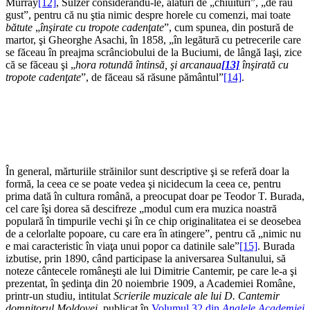
Murray
[12]
, Sulzer considerându-le, alături de „chiuituri”, „de rău
gust”, pentru că nu ştia nimic despre horele cu comenzi, mai toate
bătute
„
înşirate cu tropote cadenţate
”, cum spunea, din postură de
martor, şi Gheorghe Asachi, în 1858, „în legătură cu petrecerile care
se făceau în preajma scrânciobului de la Buciumi, de lângă Iaşi, zice
că se făceau şi „
hora rotundă întinsă, şi arcanaua
[13]
înşirată cu
tropote cadenţate
”, de făceau să răsune pământul”
[14]
.
În general, mărturiile străinilor sunt descriptive şi se referă doar la
formă, la ceea ce se poate vedea şi nicidecum la ceea ce, pentru
prima dată în cultura română, a preocupat doar pe Teodor T. Burada,
cel care îşi dorea să descifreze „modul cum era muzica noastră
populară în timpurile vechi şi în ce chip originalitatea ei se deosebea
de a celorlalte popoare, cu care era în atingere”, pentru că „nimic nu
e mai caracteristic în viaţa unui popor ca datinile sale”
[15]
. Burada
izbutise, prin 1890, când participase la aniversarea Sultanului, să
noteze cântecele româneşti ale lui Dimitrie Cantemir, pe care le-a şi
prezentat, în şedinţa din 20 noiembrie 1909, a Academiei Române,
printr-un studiu, intitulat
Scrierile muzicale ale lui D. Cantemir
domnitorul Moldovei
, publicat în
Volumul 32 din
Analele Academiei