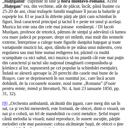
„
Haţeganul
” cuprinde în sine şi
hora moldavo-română
. Acest
„
Haţegan
” era, din vechime, atât de plăcut, încât, până înainte cu
25-20 de ani, chiar trufaşele familii maghiare îl jucau la balurile şi
ospeţele lor. El se joacă în diferite părţi ale ţării cam schimbat în
figuri, însă caracterul principal şi tactul îi e peste tot unul şi acelaşi.
Muzica lui este una din cele mai joioase româneşti. / Dl Iacob
Murăşan, profesor de retorică, pătruns de simţul şi adevărul că lumea
cea mare judecă pe popoare, drept ori strâmb, mai mult din semnele
externe, întreprinse a culege toate figurile danţului haţegan şi toate
variaţiunile muzicii lui, apoi, dându-le pe mâna unui măiestru, ceru
regularea sau mai bine numai redigerea lor, păzind cu multă
scumpătate ca nici saltul, nici muzica să nu piardă cât este mai puţin
din caracterul şi tactul său naţional (maghiarii compunându-şi
körtáncz al lor, supuseseră pe cel popular la schimbări esenţiale).
Îndată se aleseră aproape la 20 perechi din casele mai bune de la
Braşov, care se deprinseseră în sus numitul joc, care încă acum
dobândi, de la cocoanele noastre, noul nume „Romana” (
Foaie
pentru minte, inimă şi literatură
, Nr. 4, luni 23 ianuarie 1850, pp.
31, 32).
[9]
„Orchestra ambulantă, alcătuită din ţigani, care merg din sat în
sat, ca şi vechii menestreli, este formată, de obicei, dintr-o vioară, un
nai şi o cobză, un fel de mandolină cu corzi metalice. Şeful trupei
cântă melodia la vioară; naiul reproduce, în sunete ascuţite, părţile
melodiei cele mai pasionate; cobza alcătuieşte başii, de obicei o ţine