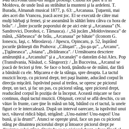
Moldova, de unde însă au străbătut la munteni şi la ardeleni. T.
Burada, Almanah musical 1877, p. 63: „Arcanaua. Ţuţuenii, mai
ales acei din Vrancea, joacă acest joc. El se execută de către mai
mulţi bărbaţi şi femei, şi se aseamănă în săltări întru câtva cu hora de
brâu”. / „Între jocurile poporului de pe aici este şi „Arcanaua” (N.
Sandrovici, Dorohoi, c. Târnauca). / „Să jucăm „Moldovineasca” de
mână, „Sârbeasca” de brâu, „Arcanaua” pe bătaie” (Iconom G.
Ionescu, Iaşi, c. Miroslava). / Jipescu, Opincaru, p. 52, înşirând
jocurile ţărăneşti din Prahova: „Căluşari”, „Şu-şu-şu”, „Arcanu”,
„Ţigăneasca”, „Joiana”, „Brăileanca”. / Următoarea descriere
amărunţită a „Arcanului” şi a „Arcanalei” o datorăm d-lui Alex. Pop
(Transilvania, Năsăud, c. Sângeorz): / „În Bucovina, „Arcanul se
joacă de feciori şi fete. Se face o horă, ţinându-se de mâini, dar fără
a bănănăi cu ele. Mişcarea e de la stânga, spre dreapta. La tactul
muzicii încep, cu piciorul drept, trei paşi înainte, aducând corpul în
direcţia mişcării. Isprăvind pasul al treilea, se opresc pe piciorul
drept, un tact, şi fac un pas, cu piciorul stâng, spre piciorul drept,
readucând corpul în poziţia de la început. Această mişcare se face
continuu, după tactul muzicii. Obişnuit, cercul se află deschis, cu un
vătav în frunte, care ţine în mână un băţ, bătând cu el tactul, la unele
figuri ce le intercalează. După un interval oarecare, la isprăvitul unui
tact, vătavul ridică băţul, strigând: „Unu-nainte! Unu-napoi! Una
bună, şi la drum!”. Atunci se opreşte şirul, face un pas cu piciorul
stâng pe dinaintea piciorului drept şi întoarce piciorul drept pe