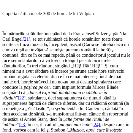
Coperta cărţii cu cele 300 de hore ale lui Vulpian
În mărturiile străinilor, începând de la Franz Josef Sulzer şi până la
Carl Engel
[21]
, se tot subliniază că horele românilor, toate foarte
scurte ca frază muzicală, încep lent, aşezat (Carra se întreba dacă nu
cumva urşii au învăţat să se mişte precum românii la horă) şi
continuă, din ce în ce mai repede, până ce conducătorul jocului nu le
face semn lăutarilor că va lovi cu toiagul pe sub picioarele
dănţuitorilor, în trei rânduri, strigând „Hâţ! Hâţ! Hâţ!”. Şi cum
nimeni nu a avut răbdare să încerce pe strune acele hore străvechi,
urmând regula accelerării din ce în ce mai intense şi încă de mai
multe ori, horele străvechi nu ne-au putut desluşi spiralarea care
conduce la
păşirea pe cer
, cum inspirat formula Mircea Eliade,
susţinând că „
dansul exprimă întotdeauna o călătorie în
văzduh
”
[22]
, spiralarea, deci suprapunerea de ritmuri până la
suprapunerea faptică de cântece diferite, dar cu rădăcină comună (la
o repetiţie a „Zicălaşilor”, o
syrba
lentă a lui Cantemir, cântată în
ritm accelerat de sârbă, s-a transformat într-un cântec din repertoriul
de astăzi al Anetei Stan), deci în „
alte forme ale ritului de
înălțare
”
[23]
în cer, în cadrul „
magiei muzicale
”
[24]
, despre care, în
fond, vorbea cam la fel şi Strabon („
Muzica, apoi, care însoţeşte