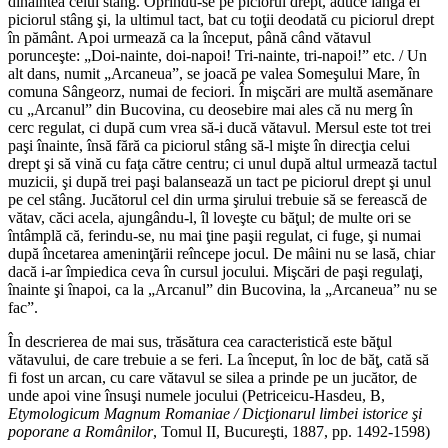
dinaintea celui stâng. Oprindu-se pe piciorul drept, aduce lângă el
piciorul stâng şi, la ultimul tact, bat cu toţii deodată cu piciorul drept
în pământ. Apoi urmează ca la început, până când vătavul
porunceşte: „Doi-nainte, doi-napoi! Tri-nainte, tri-napoi!” etc. / Un
alt dans, numit „Arcaneua”, se joacă pe valea Someşului Mare, în
comuna Sângeorz, numai de feciori. În mişcări are multă asemănare
cu „Arcanul” din Bucovina, cu deosebire mai ales că nu merg în
cerc regulat, ci după cum vrea să-i ducă vătavul. Mersul este tot trei
paşi înainte, însă fără ca piciorul stâng să-l mişte în direcţia celui
drept şi să vină cu faţa către centru; ci unul după altul urmează tactul
muzicii, şi după trei paşi balansează un tact pe piciorul drept şi unul
pe cel stâng. Jucătorul cel din urma şirului trebuie să se ferească de
vătav, căci acela, ajungându-l, îl loveşte cu băţul; de multe ori se
întâmplă că, ferindu-se, nu mai ţine paşii regulat, ci fuge, şi numai
după încetarea ameninţării reîncepe jocul. De mâini nu se lasă, chiar
dacă i-ar împiedica ceva în cursul jocului. Mişcări de paşi regulaţi,
înainte şi înapoi, ca la „Arcanul” din Bucovina, la „Arcaneua” nu se
fac”.
În descrierea de mai sus, trăsătura cea caracteristică este băţul
vătavului, de care trebuie a se feri. La început, în loc de băţ, cată să
fi fost un arcan, cu care vătavul se silea a prinde pe un jucător, de
unde apoi vine însuşi numele jocului (Petriceicu-Hasdeu, B,
Etymologicum Magnum Romaniae / Dicţionarul limbei istorice şi
poporane a Românilor
, Tomul II, Bucureşti, 1887, pp. 1492-1598)