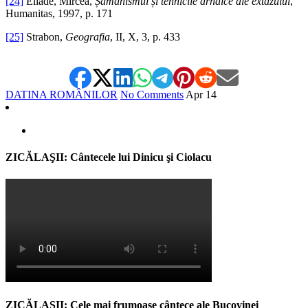
[24]
Eliade, Mircea,
Șamanismul și tehnicile arhaice ale extazului
,
Humanitas, 1997, p. 171
[25]
Strabon,
Geografia
, II, X, 3, p. 433
DATINA ROMÂNILOR
No Comments
Apr
14
ZICĂLAŞII: Cântecele lui Dinicu şi Ciolacu
ZICĂLAŞII: Cele mai frumoase cântece ale Bucovinei