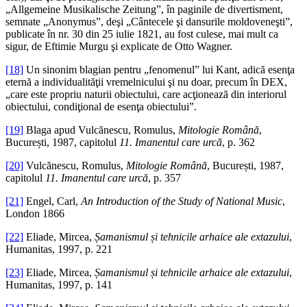
„Allgemeine Musikalische Zeitung”, în paginile de divertisment,
semnate „Anonymus”, deşi „Cântecele şi dansurile moldoveneşti”,
publicate în nr. 30 din 25 iulie 1821, au fost culese, mai mult ca
sigur, de Eftimie Murgu şi explicate de Otto Wagner.
[18]
Un sinonim blagian pentru „fenomenul” lui Kant, adică esenţa
eternă a individualităţii vremelnicului şi nu doar, precum în DEX,
„care este propriu naturii obiectului, care acţionează din interiorul
obiectului, condiţional de esenţa obiectului”.
[19]
Blaga apud Vulcănescu, Romulus,
Mitologie Română
,
București, 1987, capitolul
11. Imanentul care urcă
, p. 362
[20]
Vulcănescu, Romulus,
Mitologie Română
, București, 1987,
capitolul
11. Imanentul care urcă
, p. 357
[21]
Engel, Carl,
An Introduction of the Study of National Music
,
London 1866
[22]
Eliade, Mircea,
Șamanismul și tehnicile arhaice ale extazului
,
Humanitas, 1997, p. 221
[23]
Eliade, Mircea,
Șamanismul și tehnicile arhaice ale extazului
,
Humanitas, 1997, p. 141