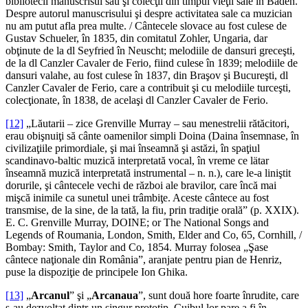
bibliotecii manuscrisul său şi colecţii din timpul vieţii sale în Baden.
Despre autorul manuscrisului şi despre activitatea sale ca muzician
nu am putut afla prea multe. / Cântecele slovace au fost culese de
Gustav Schueler, în 1835, din comitatul Zohler, Ungaria, dar
obţinute de la dl Seyfried în Neuscht; melodiile de dansuri greceşti,
de la dl Canzler Cavaler de Ferio, fiind culese în 1839; melodiile de
dansuri valahe, au fost culese în 1837, din Braşov şi Bucureşti, dl
Canzler Cavaler de Ferio, care a contribuit şi cu melodiile turceşti,
colecţionate, în 1838, de acelaşi dl Canzler Cavaler de Ferio.
[12]
„Lăutarii – zice Grenville Murray – sau menestrelii rătăcitori,
erau obişnuiţi să cânte oamenilor simpli Doina (Daina însemnase, în
civilizaţiile primordiale, şi mai înseamnă şi astăzi, în spaţiul
scandinavo-baltic muzică interpretată vocal, în vreme ce lätar
înseamnă muzică interpretată instrumental – n. n.), care le-a liniştit
dorurile, şi cântecele vechi de război ale bravilor, care încă mai
mişcă inimile ca sunetul unei trâmbiţe. Aceste cântece au fost
transmise, de la sine, de la tată, la fiu, prin tradiţie orală” (p. XXIX).
E. C. Grenville Murray, DOINE; or The National Songs and
Legends of Roumania, London, Smith, Elder and Co, 65, Cornhill, /
Bombay: Smith, Taylor and Co, 1854. Murray folosea „Şase
cântece naţionale din România”, aranjate pentru pian de Henriz,
puse la dispoziţie de principele Ion Ghika.
[13]
„
Arcanul
” şi „
Arcanaua
”, sunt două hore foarte înrudite, care
s-au dezvoltat dintr-un singur prototip. Cuibul lor pare a fi în