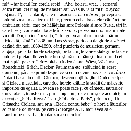
rul” – iar bietul Ion corela rapid: „Aha, boierul vrea… şerparul,
adică brâul cel lung, de mătase!” sau „Vasile, ia zi-mi tu o
syrba
legănată!”, iar lăutarul, care nu asocia
syrba
cu
brâul
, pricepea că
boierul vrea un cântec mai iute, precum cel al baladelor cântăreţilor
ambulanţi sârbi, care tot hălăduiau spre Polonia şi spre Rusia, ţări în
care li se şi comandau balade în slavonă, pe seama unor mărimi ale
vremii. Dar, cu toată uzanţa, în lungul veacurilor nu este mărturisit
niciodată, până în 1838, un dans
sârba
, perioada de glorie a
sârbei
datând din anii 1860-1890, când puzderia de muzicieni germani,
angajaţi pe la fanfarele ostăşeşti, pe la curţile voievodale şi pe la cele
boiereşti preiau din vechile hore şi brâie româneşti doar ritmul cel
mai rapid, pe care îl dezvoltă cu îndemânare, Wiest, Wachman,
Rouschitzki, Erlich, Decker, Paulmann etc. strălucind în acest
domeniu, până se prind despre ce şi cum devine povestea cu
sârba
lăutarii basarabeni din Ciolacu, descendenţii fraţilor Dinicu scripcar
şi Ciolacu muscalgiu, care duc horele grăbite la stadii de măiestrie
imposibil de egalat. Dovada se poate face şi cu cântecul lăutarilor
din Ciolacu, transformat, prin simplă iuţire de ritm şi de acurateţe în
execuţie, „Sârba Regală” sau „Sârba de la Paris”, prin arcuşul lui
Cristache Ciolacu, sau prin „Zicala pentru babe”, o horă a lăutarilor
solcani de odinioară, pe care Gheorghe A. Dinicu avea să o
transforme în sârba „Îmblânzirea soacrelor”.