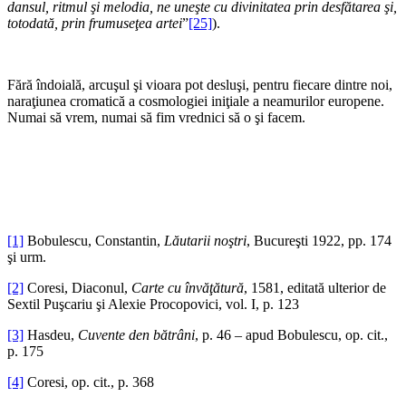
dansul, ritmul şi melodia, ne uneşte cu divinitatea prin desfătarea şi,
totodată, prin frumuseţea artei
”
[25]
).
Fără îndoială, arcuşul şi vioara pot desluşi, pentru fiecare dintre noi,
naraţiunea cromatică a cosmologiei iniţiale a neamurilor europene.
Numai să vrem, numai să fim vrednici să o şi facem.
[1]
Bobulescu, Constantin,
Lăutarii noştri
, Bucureşti 1922, pp. 174
şi urm.
[2]
Coresi, Diaconul,
Carte cu învăţătură
, 1581, editată ulterior de
Sextil Puşcariu şi Alexie Procopovici, vol. I, p. 123
[3]
Hasdeu,
Cuvente den bătrâni
, p. 46 – apud Bobulescu, op. cit.,
p. 175
[4]
Coresi, op. cit., p. 368