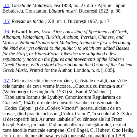
[14]
Gazeta de Moldavia
, Iaşi 1858, no. 27 din 7 Aprilie – apud
Bobulescu, Constantin,
Lăutarii noştri
, Bucureşti 1922, p. 98
[15]
Revista de folclor
, XII, nr. 1, Bucureşti 1967, p. 17
[16]
Edward Jones,
Lyric Airs: consisting of Specimens of Greek,
Albanian, Walachian, Turkish, Arabian, Persian, Chinese, and
Moorish National Songs and Melodies; (being the first selection of
the kind ever yet offered to the public:) to which are added Basses
for the Harp, or Piano-Forte. Likewise are subjoined a few
explanatory notes on the figures and movements of the Modern
Greek Dance; with a short dissertation on the Origin of the Ancient
Greek Music
, Printed for the Author, London, n. d. [1805].
[17]
Cele mai vechi cântece româneşti, păstrate de alţii, par să fie
cele numite, de ceva vreme încoace, „Cucuruz cu frunza-n sus”
(Wittenberger Gesangbuch, 1531) şi „Banul Mărăcine” (
„Tabulatura Ioannis de Lyublyn Canonicorum Regularium de
Crasnyk”, 1540), urmate de dansurile valahe, consemnate de
„Codex Cajoni” şi de „Codex Victoris” (acesta, alcătuit de un
slovac, fiind practic inclus în „Codex Cajoni”, în secolul al XIX-lea,
al descoperirii lui). Ar urma „tabulele” cu cântece ale lui Franz
Joseph Sulzer, preluate, fără nominalizarea culegătorului, de mai
toate istoriile muzicale europene (Carl Engel, C. Hubert, Otto Heilig
etc.), dar şi de prestigioasa revistă muzicală, cu apariţii din 1798,