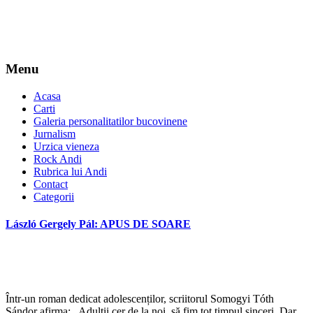
Menu
Acasa
Carti
Galeria personalitatilor bucovinene
Jurnalism
Urzica vieneza
Rock Andi
Rubrica lui Andi
Contact
Categorii
László Gergely Pál: APUS DE SOARE
Într-un roman dedicat adolescenților, scriitorul Somogyi Tóth
Sándor afirma: „Adulții cer de la noi, să fim tot timpul sinceri. Dar