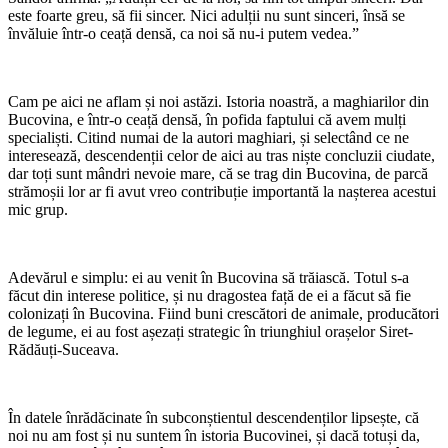
este foarte greu, să fii sincer. Nici adulții nu sunt sinceri, însă se
învăluie într-o ceață densă, ca noi să nu-i putem vedea.”
Cam pe aici ne aflam și noi astăzi. Istoria noastră, a maghiarilor din
Bucovina, e într-o ceață densă, în pofida faptului că avem mulți
specialiști. Citind numai de la autori maghiari, și selectând ce ne
interesează, descendenții celor de aici au tras niște concluzii ciudate,
dar toți sunt mândri nevoie mare, că se trag din Bucovina, de parcă
strămoșii lor ar fi avut vreo contribuție importantă la nașterea acestui
mic grup.
Adevărul e simplu: ei au venit în Bucovina să trăiască. Totul s-a
făcut din interese politice, și nu dragostea față de ei a făcut să fie
colonizați în Bucovina. Fiind buni crescători de animale, producători
de legume, ei au fost așezați strategic în triunghiul orașelor Siret-
Rădăuți-Suceava.
În datele înrădăcinate în subconștientul descendenților lipsește, că
noi nu am fost și nu suntem în istoria Bucovinei, și dacă totuși da,