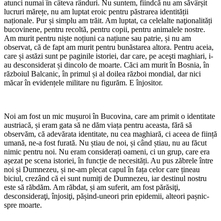
atunci numai în câteva rânduri. Nu suntem, fiindcă nu am săvârșit
lucruri mărețe, nu am luptat eroic pentru păstrarea identității
naționale. Pur și simplu am trăit. Am luptat, ca celelalte naţionalități
bucovinene, pentru recoltă, pentru copii, pentru animalele nostre.
Am murit pentru niște noțiuni ca națiune sau patrie, și nu am
observat, că de fapt am murit pentru bunăstarea altora. Pentru aceia,
care și astăzi sunt pe paginile istoriei, dar care, pe aceşti maghiari, i-
au desconsiderat și dincolo de moarte. Căci am murit în Bosnia, în
războiul Balcanic, în primul și al doilea război mondial, dar nici
măcar în evidențele militare nu figurăm. E înjositor.
Noi am fost un mic mușuroi în Bucovina, care am primit o identitate
austriacă, și eram gata să ne dăm viața pentru aceasta, fără să
observăm, că adevărata identitate, nu cea maghiară, ci aceea de ființă
umană, ne-a fost furată. Nu știau de noi, și când știau, nu au făcut
nimic pentru noi. Nu eram considerați oameni, ci un grup, care era
așezat pe scena istoriei, în funcție de necesități. Au pus zăbrele între
noi și Dumnezeu, și ne-am plecat capul în fața celor care țineau
biciul, crezând că ei sunt numiți de Dumnezeu, iar destinul nostru
este să răbdăm. Am răbdat, și am suferit, am fost părăsiţi,
desconsideraţi, înjosiţi, pășind-uneori prin epidemii, alteori pașnic-
spre moarte.