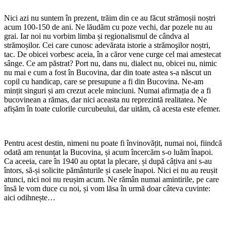
Nici azi nu suntem în prezent, trăim din ce au făcut strămoșii noștri
acum 100-150 de ani. Ne lăudăm cu poze vechi, dar pozele nu au
grai. Iar noi nu vorbim limba și regionalismul de cândva al
strămoșilor. Cei care cunosc adevărata istorie a strămoşilor noștri,
tac. De obicei vorbesc aceia, în a căror vene curge cel mai amestecat
sânge. Ce am păstrat? Port nu, dans nu, dialect nu, obicei nu, nimic
nu mai e cum a fost în Bucovina, dar din toate astea s-a născut un
copil cu handicap, care se presupune a fi din Bucovina. Ne-am
mințit singuri și am crezut acele minciuni. Numai afirmația de a fi
bucovinean a rămas, dar nici aceasta nu reprezintă realitatea. Ne
afișăm în toate culorile curcubeului, dar uităm, că acesta este efemer.
Pentru acest destin, nimeni nu poate fi învinovățit, numai noi, fiindcă
odată am renunțat la Bucovina, și acum încercăm s-o luăm înapoi.
Ca aceeia, care în 1940 au optat la plecare, și după câțiva ani s-au
întors, să-și solicite pământurile și casele înapoi. Nici ei nu au reușit
atunci, nici noi nu reușim acum. Ne rămân numai amintirile, pe care
însă le vom duce cu noi, și vom lăsa în urmă doar câteva cuvinte:
aici odihnește…