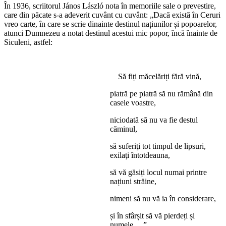
În 1936, scriitorul János László nota în memoriile sale o prevestire,
care din păcate s-a adeverit cuvânt cu cuvânt: „Dacă există în Ceruri
vreo carte, în care se scrie dinainte destinul națiunilor și popoarelor,
atunci Dumnezeu a notat destinul acestui mic popor, încă înainte de
Siculeni, astfel:
Să fiți măcelăriți fără vină,
piatră pe piatră să nu rămână din
casele voastre,
niciodată să nu va fie destul
căminul,
să suferiţi tot timpul de lipsuri,
exilaţi întotdeauna,
să vă găsiți locul numai printre
națiuni străine,
nimeni să nu vă ia în considerare,
și în sfârșit să vă pierdeți și
numele….”