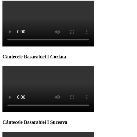
Cântecele Basarabiei I Corlata
Cântecele Basarabiei I Suceava