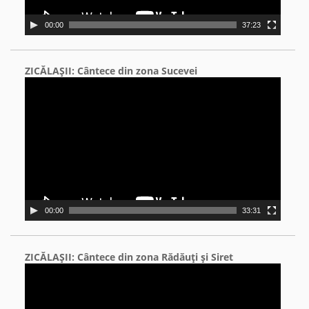
00:00
37:23
ZICĂLAŞII: Cântece din zona Sucevei
Video
Player
00:00
33:31
ZICĂLAŞII: Cântece din zona Rădăuţi şi Siret
Video
Player