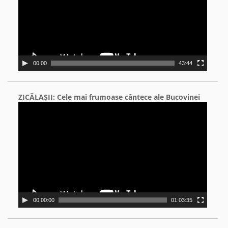
00:00
43:44
ZICĂLAŞII: Cele mai frumoase cântece ale Bucovinei
Video
Player
00:00:00
01:03:35