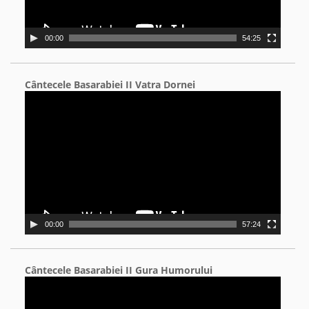
00:00
54:25
Cântecele Basarabiei II Vatra Dornei
Video
Player
00:00
57:24
Cântecele Basarabiei II Gura Humorului
Video
Player