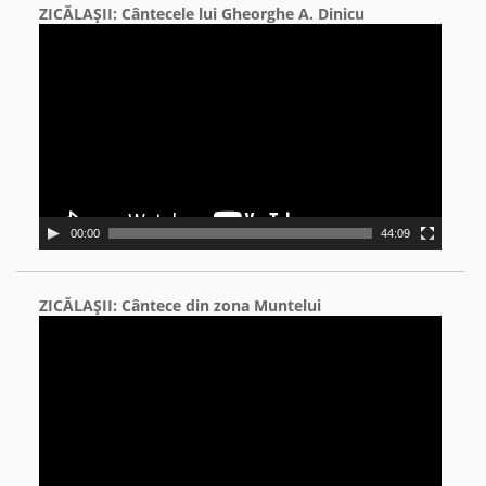
ZICĂLAŞII: Cântecele lui Gheorghe A. Dinicu
Video
Player
00:00
44:09
ZICĂLAŞII: Cântece din zona Muntelui
Video
Player