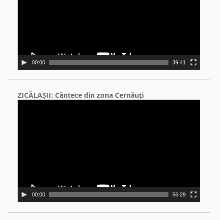
00:00
39:41
ZICĂLAŞII: Cântece din zona Cernăuţi
Video
Player
00:00
56:29