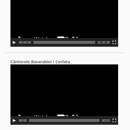
00:00:00
01:02:28
Cântecele Basarabiei I Corlata
Video
Player
00:00
50:53