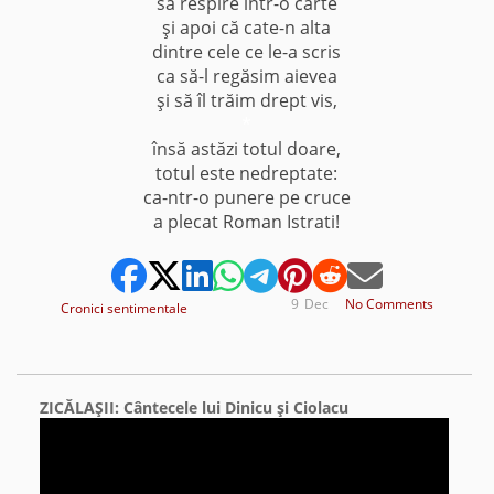
să respire într-o carte
şi apoi că cate-n alta
dintre cele ce le-a scris
ca să-l regăsim aievea
şi să îl trăim drept vis,
*
însă astăzi totul doare,
totul este nedreptate:
ca-ntr-o punere pe cruce
a plecat Roman Istrati!
9
Dec
No Comments
Cronici sentimentale
ZICĂLAŞII: Cântecele lui Dinicu şi Ciolacu
Video
Player