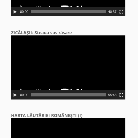
00:00
40:37
ZICĂLAŞII: Steaua sus răsare
Video
Player
00:00
55:43
HARTA LĂUTĂRIEI ROMÂNEŞTI (I)
Video
Player