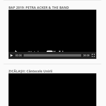
BAP 2019: PETRA ACKER & THE BAND
Video
Player
00:00
38:08
ZICĂLAŞII: Cântecele Unirii
Video
Player