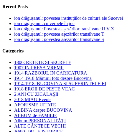
Recent Posts
ion drăgușanul: povestea instituțiilor de cultură ale Sucevei
ion drăgușanul: cu verbele în joc
ion drăgușanul: Povestea așezărilor transilvane U V Z
ion drăgușanul: povestea așezărilor transilvane T
ion drăgușanul: povestea așezărilor transilvane S
Categories
1806: REŢETE ŞI SECRETE
1907 IN PRESA VREMII
1914 RAZBOIUL IN CARICATURA
1914-1918 Mărturii foto despre Bucovina
1914-1918: BUCOVINA SI SUFERINTELE EI
1918 EROII DE PESTE VEAC
2 ANI CU ZICĂLAŞII
2018 MIAU Events
AFORISME UITATE
ALBINA despre BUCOVINA
ALBUM de FAMILIE
Album PERSONALITĂŢI
ALTE CÂNTECE VECHI
ANECDOTE ISTORICE