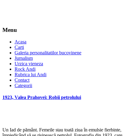
Menu
Acasa
Carti
Galeria personalitatilor bucovinene
Jurnalism
Urzica vieneza
Rock Andi
Rubrica lui Andi
Contact
Categorii
1923, Valea Prahovei: Robii petrolului
*
Un Iad de pământ. Femeile stau toată ziua în emulsie fierbinte,
împiedicând să se risipească petrolul. Fotografia din 1923, care