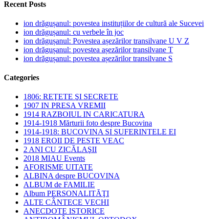
Recent Posts
ion drăgușanul: povestea instituțiilor de cultură ale Sucevei
ion drăgușanul: cu verbele în joc
ion drăgușanul: Povestea așezărilor transilvane U V Z
ion drăgușanul: povestea așezărilor transilvane T
ion drăgușanul: povestea așezărilor transilvane S
Categories
1806: REŢETE ŞI SECRETE
1907 IN PRESA VREMII
1914 RAZBOIUL IN CARICATURA
1914-1918 Mărturii foto despre Bucovina
1914-1918: BUCOVINA SI SUFERINTELE EI
1918 EROII DE PESTE VEAC
2 ANI CU ZICĂLAŞII
2018 MIAU Events
AFORISME UITATE
ALBINA despre BUCOVINA
ALBUM de FAMILIE
Album PERSONALITĂŢI
ALTE CÂNTECE VECHI
ANECDOTE ISTORICE