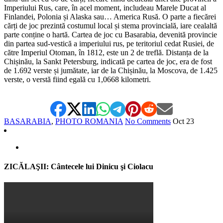
Imperiului Rus, care, în acel moment, includeau Marele Ducat al
Finlandei, Polonia și Alaska sau… America Rusă. O parte a fiecărei
cărți de joc prezintă costumul local și stema provincială, iare cealaltă
parte conține o hartă. Cartea de joc cu Basarabia, devenită provincie
din partea sud-vestică a imperiului rus, pe teritoriul cedat Rusiei, de
către Imperiul Otoman, în 1812, este un 2 de treflă. Distanța de la
Chișinău, la Sankt Petersburg, indicată pe cartea de joc, era de fost
de 1.692 verste și jumătate, iar de la Chișinău, la Moscova, de 1.425
verste, o verstă fiind egală cu 1,0668 kilometri.
BASARABIA
,
PHOTO ROMANIA
No Comments
Oct
23
ZICĂLAŞII: Cântecele lui Dinicu şi Ciolacu