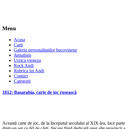
Menu
Acasa
Carti
Galeria personalitatilor bucovinene
Jurnalism
Urzica vieneza
Rock Andi
Rubrica lui Andi
Contact
Categorii
1812: Basarabia, carte de joc rusească
*
Această carte de joc, de la începutul secolului al XIX-lea, face parte
dintr-un set cu 60 de cărți, fiecare fiind dedicată unei alte provincii a