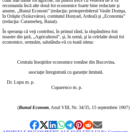
chiar mai multe foi agricole, nu putem trece cu vederea de a vă
recomanda încă alte două foi economice foarte bine redactate şi
anume, „Bunul Econom” (redacţia: protopresbiterul Vasile Domşa,
în Orăştie (Szászváros), comitatul Hunyad, Ardeal) şi „Economia”
(redacţia: Caransebeş, Banat).
În speranţa că veţi contribui, în primul rând, la răspândirea foii
noastre din ţară, „Agricultorul”, şi, în urmă, şi la celelalte două foi
economice, semnăm, salutându-vă cu toată stima:
*
Centrala însoţirilor economice române din Bucovina,
asociaţie înregistrată cu garanție limitată.
Dr. Lupu m. p.
Cuparenco m. p.
*
(
Bunul Econom
, Anul VIII, Nr. 34/35, 15 septembrie 1907)