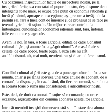
Cu ocaziunea inspecţiunilor făcute de inspectorul nostru, pe la
însoţirile diferite, s-a constatat că poporul nostru, deşi dispune de o
inteligenţă foate mare, se ocupă prea puţin cu economia raţională şi
lucră pământul, aproape cu excepţiune, aşa precum a învăţat de la
părinţii săi, fără a ţinea cont de înnoirile şi de progesul ce se face pe
terenul agriculturii raţionale. Un mijloc care ar contribui la
îmbogăţirea cunoştinţelor economiei raţionale sunt, fără, îndoială
foile economice şi agricole.
Avem, la noi, în ţară, o foaie agricolă, editată de către Consiliul
cultural al ţării, şi anume foaia „Agricultorul”. Această foaie se
ceteşte, de către popor, foarte puţin. Cauza este nu atât
analfabetismul, cât, mai mult, neorientarea şi chiar indiferentismul.
*
Consiliul cultural al ţării este gata de a pune agricultorului foaia sus
numită, chiar şi pe lângă solvirea unei taxe anuale de abonent, de o
coroană, la dispoziţie, în cazul când, din fiecare comună, s-ar abona
la această foaie o sumă mai considerabilă a agricultorilor noştri.
Este, deci, de dorit ca onorata însoţire să recomande, cu orice
ocaziune, agricultorilor din comună abonarea acestei foi agricole.
Întrucât membrii însoşirii dumneavoastră sunt în stare de a abona