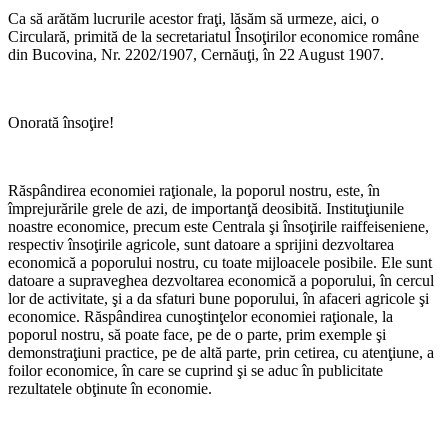
Ca să arătăm lucrurile acestor fraţi, lăsăm să urmeze, aici, o
Circulară, primită de la secretariatul Însoţirilor economice române
din Bucovina, Nr. 2202/1907, Cernăuţi, în 22 August 1907.
*
Onorată însoţire!
*
Răspândirea economiei raţionale, la poporul nostru, este, în
împrejurările grele de azi, de importanţă deosibită. Instituţiunile
noastre economice, precum este Centrala şi însoţirile raiffeiseniene,
respectiv însoţirile agricole, sunt datoare a sprijini dezvoltarea
economică a poporului nostru, cu toate mijloacele posibile. Ele sunt
datoare a supraveghea dezvoltarea economică a poporului, în cercul
lor de activitate, şi a da sfaturi bune poporului, în afaceri agricole şi
economice. Răspândirea cunoştinţelor economiei raţionale, la
poporul nostru, să poate face, pe de o parte, prim exemple şi
demonstraţiuni practice, pe de altă parte, prin cetirea, cu atenţiune, a
foilor economice, în care se cuprind şi se aduc în publicitate
rezultatele obţinute în economie.
*