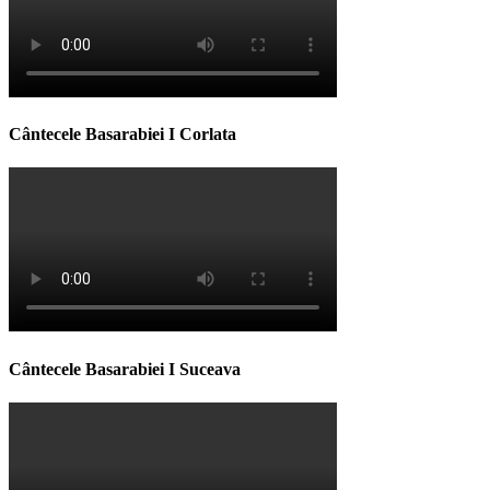
Cântecele Basarabiei I Corlata
Cântecele Basarabiei I Suceava