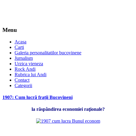
Menu
Acasa
Carti
Galeria personalitatilor bucovinene
Jurnalism
Urzica vieneza
Rock Andi
Rubrica lui Andi
Contact
Categorii
1907: Cum lucră frații Bucovineni
la răspândirea economiei raţionale?
*