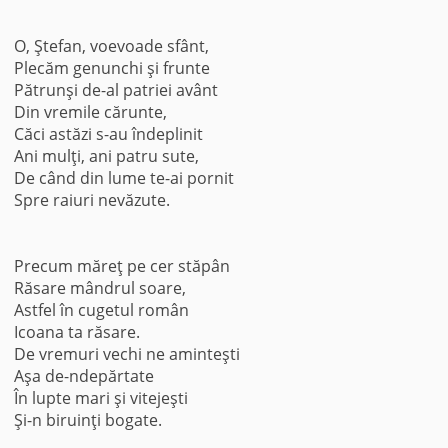
O, Ştefan, voevoade sfânt,
Plecăm genunchi şi frunte
Pătrunşi de-al patriei avânt
Din vremile cărunte,
Căci astăzi s-au îndeplinit
Ani mulţi, ani patru sute,
De când din lume te-ai pornit
Spre raiuri nevăzute.
Precum măreţ pe cer stăpân
Răsare mândrul soare,
Astfel în cugetul român
Icoana ta răsare.
De vremuri vechi ne aminteşti
Aşa de-ndepărtate
În lupte mari şi vitejeşti
Şi-n biruinţi bogate.