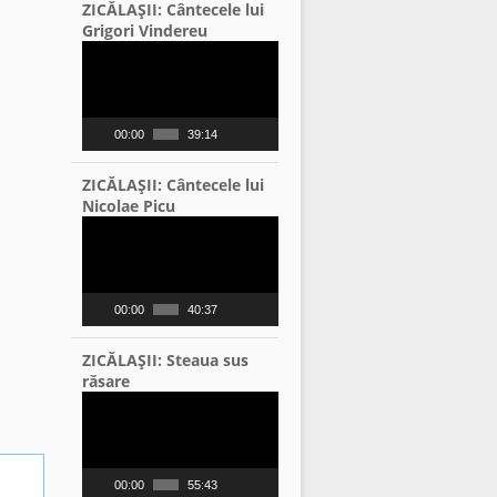
ZICĂLAŞII: Cântecele lui
Grigori Vindereu
Video
Player
00:00
39:14
ZICĂLAŞII: Cântecele lui
Nicolae Picu
Video
Player
00:00
40:37
ZICĂLAŞII: Steaua sus
răsare
Video
Player
00:00
55:43