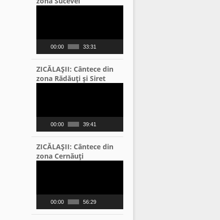
zona Sucevei
Video
Player
00:00
33:31
ZICĂLAŞII: Cântece din
zona Rădăuţi şi Siret
Video
Player
00:00
39:41
ZICĂLAŞII: Cântece din
zona Cernăuţi
Video
Player
00:00
56:29