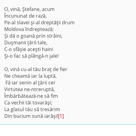
O, vină, Ştefane, acum
Încununat de rază,
Pe-al slavei şi-al dreptăţii drum
Moldova îndreptează;
Şi dă o goană prin străini,
Duşmanii ţării tale,
C-o sfâşie aceşti haini
Şi-o fac să plângă-n jale!
O, vină cu-al tău braţ de fier
Ne cheamă iar la luptă,
Fă iar senin al ţării cer
Virtutea ne-ntreruptă,
Îmbărbătează-ne să fim
Ca vechii tăi tovarăşi;
La glasul tău să tresărim
Din bucium sună iarăşi!
[1]