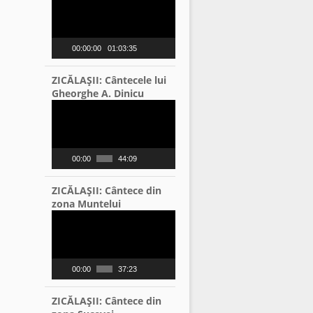
Player
00:00:00
01:03:35
ZICĂLAŞII: Cântecele lui
Gheorghe A. Dinicu
Video
Player
00:00
44:09
ZICĂLAŞII: Cântece din
zona Muntelui
Video
Player
00:00
37:23
ZICĂLAŞII: Cântece din