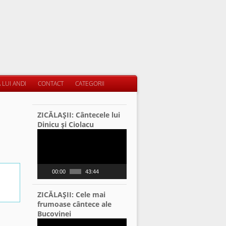
 LUI ANDI
CONTACT
CATEGORII
ZICĂLAŞII: Cântecele lui
Dinicu şi Ciolacu
Video
Player
00:00
43:44
ZICĂLAŞII: Cele mai
frumoase cântece ale
Bucovinei
Video