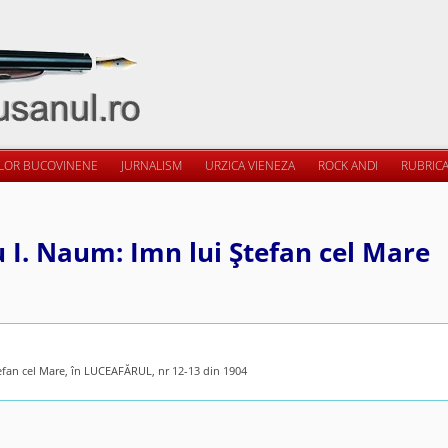
ILOR BUCOVINENE
JURNALISM
URZICA VIENEZA
ROCK ANDI
RUBRICA
 I. Naum: Imn lui Ştefan cel Mare
efan cel Mare, în LUCEAFĂRUL, nr 12-13 din 1904