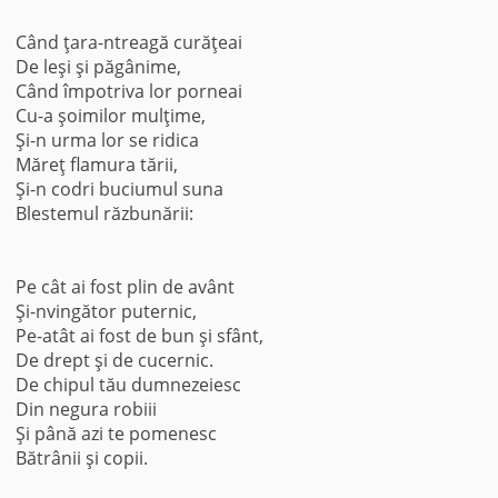
Când ţara-ntreagă curăţeai
De leşi şi păgânime,
Când împotriva lor porneai
Cu-a şoimilor mulţime,
Şi-n urma lor se ridica
Măreţ flamura tării,
Şi-n codri buciumul suna
Blestemul răzbunării:
Pe cât ai fost plin de avânt
Şi-nvingător puternic,
Pe-atât ai fost de bun şi sfânt,
De drept şi de cucernic.
De chipul tău dumnezeiesc
Din negura robiii
Şi până azi te pomenesc
Bătrânii şi copii.