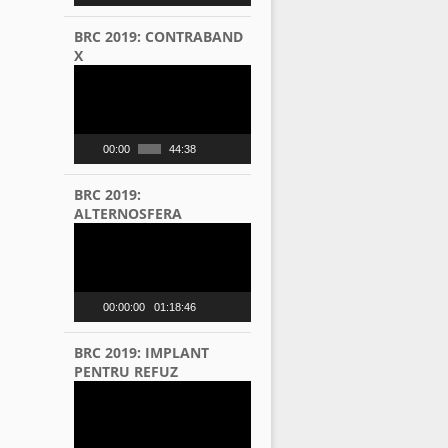
BRC 2019: CONTRABAND
X
Video
Player
00:00
44:38
BRC 2019:
ALTERNOSFERA
Video
Player
00:00:00
01:18:46
BRC 2019: IMPLANT
PENTRU REFUZ
Video
Player