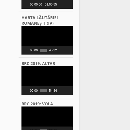
00:00:00
01:05:55
HARTA LĂUTĂRIEI
ROMÂNEŞTI (IV)
Video
Player
00:00
45:32
BRC 2019: ALTAR
Video
Player
00:00
54:34
BRC 2019: VOLA
Video
Player