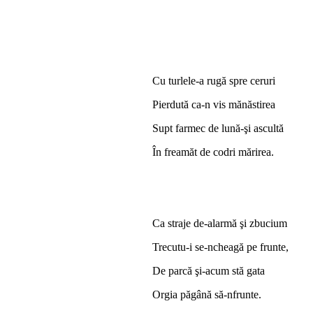
Cu turlele-a rugă spre ceruri
Pierdută ca-n vis mănăstirea
Supt farmec de lună-şi ascultă
În freamăt de codri mărirea.
Ca straje de-alarmă şi zbucium
Trecutu-i se-ncheagă pe frunte,
De parcă şi-acum stă gata
Orgia păgână să-nfrunte.