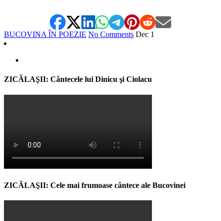
BUCOVINA ÎN POEZIE
No Comments
Dec
1
ZICĂLAŞII: Cântecele lui Dinicu şi Ciolacu
ZICĂLAŞII: Cele mai frumoase cântece ale Bucovinei