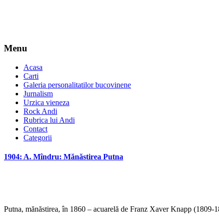
Menu
Acasa
Carti
Galeria personalitatilor bucovinene
Jurnalism
Urzica vieneza
Rock Andi
Rubrica lui Andi
Contact
Categorii
1904: A. Mîndru: Mănăstirea Putna
Putna, mănăstirea, în 1860 – acuarelă de Franz Xaver Knapp (1809-