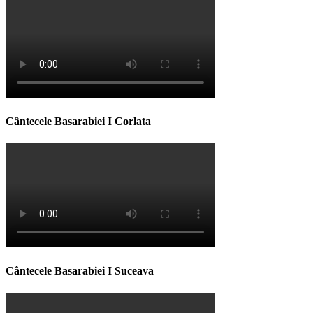
Cântecele Basarabiei I Corlata
Cântecele Basarabiei I Suceava