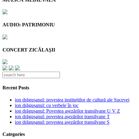
AUDIO: PATRIMONIU
CONCERT ZICĂLAŞII
Recent Posts
ion drăgușanul: povestea instituțiilor de cultură ale Sucevei
ion drăgușanul: cu verbele în joc
ion drăgușanul: Povestea așezărilor transilvane U V Z
ion drăgușanul: povestea așezărilor transilvane T
ion drăgușanul: povestea așezărilor transilvane S
Categories