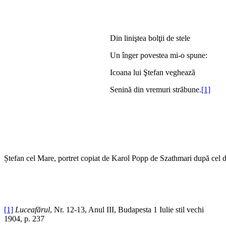
Din liniştea bolţii de stele
Un înger povestea mi-o spune:
Icoana lui Ştefan veghează
Senină din vremuri străbune.
[1]
Ștefan cel Mare, portret copiat de Karol Popp de Szathmari după cel d
[1]
Luceafărul
, Nr. 12-13, Anul III, Budapesta 1 Iulie stil vechi
1904, p. 237