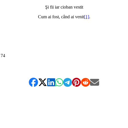
Şi fii iar cioban vestit
Cum ai fost, când ai venit
[1]
.
 74