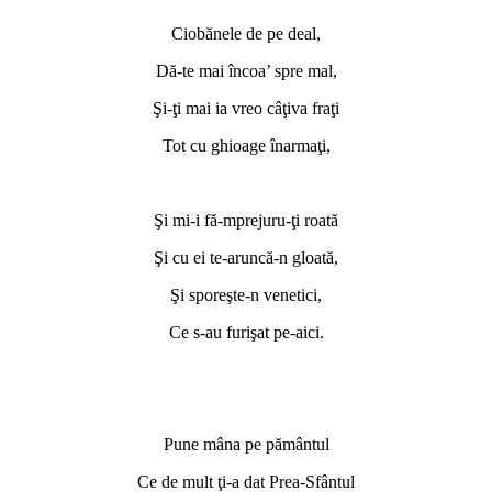
Ciobănele de pe deal,
Dă-te mai încoa’ spre mal,
Şi-ţi mai ia vreo câţiva fraţi
Tot cu ghioage înarmaţi,
Şi mi-i fă-mprejuru-ţi roată
Şi cu ei te-aruncă-n gloată,
Şi sporeşte-n venetici,
Ce s-au furişat pe-aici.
Pune mâna pe pământul
Ce de mult ţi-a dat Prea-Sfântul