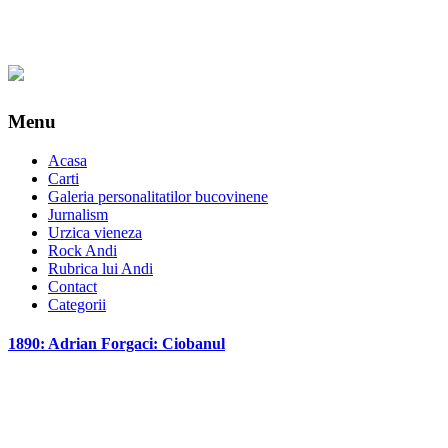
Menu
Acasa
Carti
Galeria personalitatilor bucovinene
Jurnalism
Urzica vieneza
Rock Andi
Rubrica lui Andi
Contact
Categorii
1890: Adrian Forgaci: Ciobanul