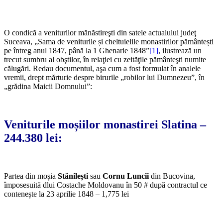
O condică a veniturilor mănăstireşti din satele actualului judeţ
Suceava, „Sama de veniturile și cheltuielile monastirilor pământești
pe întreg anul 1847, până la 1 Ghenarie 1848”
[1]
, ilustrează un
trecut sumbru al obştilor, în relaţiei cu zeităţile pământeşti numite
călugări. Redau documentul, aşa cum a fost formulat în analele
vremii, drept mărturie despre birurile „robilor lui Dumnezeu”, în
„grădina Maicii Domnului”:
Veniturile
moșiilor monastirei Slatina
–
244.380 lei:
Partea din moșia
Stănilești
sau
Cornu Luncii
din Bucovina,
împosesuită dlui Costache Moldovanu în 50 # după contractul ce
contenește la 23 aprilie 1848 – 1,775 lei