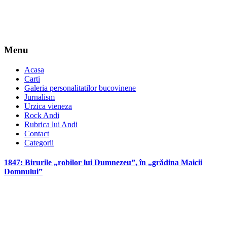
Menu
Acasa
Carti
Galeria personalitatilor bucovinene
Jurnalism
Urzica vieneza
Rock Andi
Rubrica lui Andi
Contact
Categorii
1847: Birurile „robilor lui Dumnezeu”, în „grădina Maicii
Domnului”