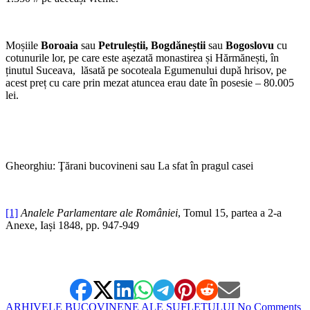
Moșiile
Boroaia
sau
Petruleștii, Bogdăneștii
sau
Bogoslovu
cu
cotunurile lor, pe care este așezată monastirea și Hărmănești, în
ținutul Suceava, lăsată pe socoteala Egumenului după hrisov, pe
acest preț cu care prin mezat atuncea erau date în posesie – 80.005
lei.
Gheorghiu: Ţărani bucovineni sau La sfat în pragul casei
[1]
Analele Parlamentare ale României
, Tomul 15, partea a 2-a
Anexe, Iași 1848, pp. 947-949
ARHIVELE BUCOVINENE ALE SUFLETULUI
No Comments