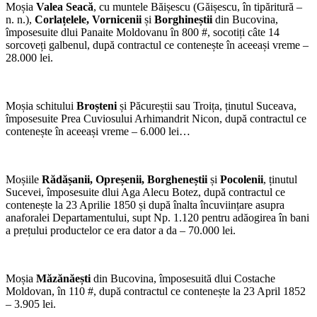
Moșia
Valea Seacă
, cu muntele Băișescu (Găișescu, în tipăritură –
n. n.),
Corlațelele, Vornicenii
și
Borghineștii
din Bucovina,
împosesuite dlui Panaite Moldovanu în 800 #, socotiți câte 14
sorcoveți galbenul, după contractul ce contenește în aceeași vreme –
28.000 lei.
Moșia schitului
Broșteni
și Păcureștii sau Troița, ținutul Suceava,
împosesuite Prea Cuviosului Arhimandrit Nicon, după contractul ce
contenește în aceeași vreme – 6.000 lei…
Moșiile
Rădășanii, Opreșenii, Borgheneștii
și
Pocolenii
, ținutul
Sucevei, împosesuite dlui Aga Alecu Botez, după contractul ce
contenește la 23 Aprilie 1850 și după înalta încuviințare asupra
anaforalei Departamentului, supt Np. 1.120 pentru adăogirea în bani
a prețului productelor ce era dator a da – 70.000 lei.
Moșia
Măzănăești
din Bucovina, împosesuită dlui Costache
Moldovan, în 110 #, după contractul ce contenește la 23 April 1852
– 3.905 lei.