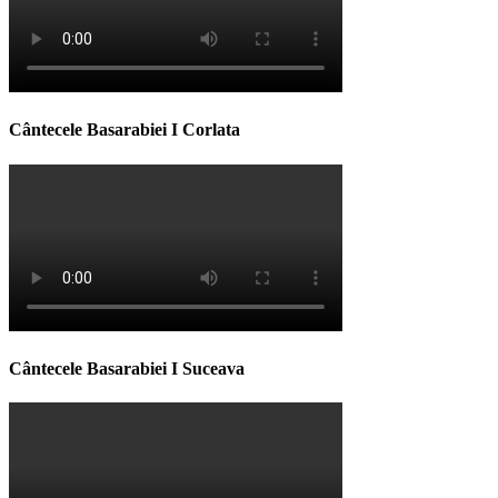
Cântecele Basarabiei I Corlata
Cântecele Basarabiei I Suceava