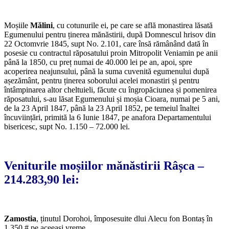
Moșiile
Mălini
, cu cotunurile ei, pe care se află monastirea lăsată
Egumenului pentru ținerea mănăstirii, după Domnescul hrisov din
22 Octomvrie 1845, supt No. 2.101, care însă rămânând dată în
posesie cu contractul răposatului proin Mitropolit Veniamin pe anii
până la 1850, cu preț numai de 40.000 lei pe an, apoi, spre
acoperirea neajunsului, până la suma cuvenită egumenului după
așezământ, pentru ținerea soborului acelei monastiri și pentru
întâmpinarea altor cheltuieli, făcute cu îngropăciunea și pomenirea
răposatului, s-au lăsat Egumenului și moșia Cioara, numai pe 5 ani,
de la 23 April 1847, până la 23 April 1852, pe temeiul înaltei
încuviințări, primită la 6 Iunie 1847, pe anafora Departamentului
bisericesc, supt No. 1.150 – 72.000 lei.
Veniturile
moșiilor mănăstirii Râșca
–
214.283,90 lei:
Zamostia
, ținutul Dorohoi, împosesuite dlui Alecu fon Bontaș în
1.350 # pe aceeași vreme.