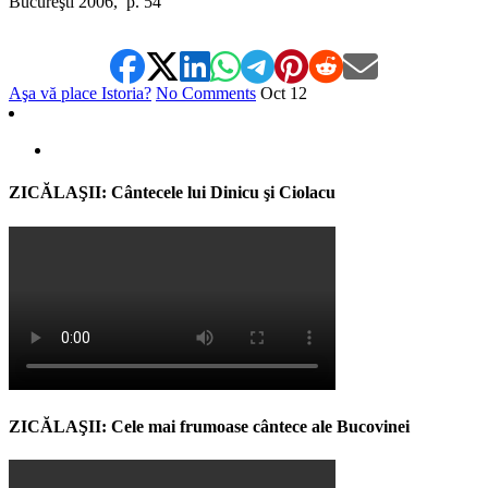
Bucureşti 2006, p. 54
Aşa vă place Istoria?
No Comments
Oct
12
ZICĂLAŞII: Cântecele lui Dinicu şi Ciolacu
ZICĂLAŞII: Cele mai frumoase cântece ale Bucovinei