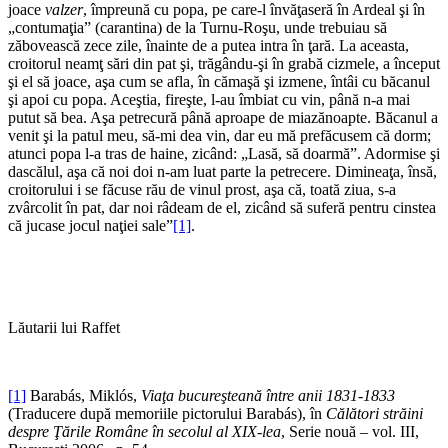
joace
valzer
, împreună cu popa, pe care-l învăţaseră în Ardeal şi în
„contumaţia” (carantina) de la Turnu-Roşu, unde trebuiau să
zăbovească zece zile, înainte de a putea intra în ţară. La aceasta,
croitorul neamţ sări din pat şi, trăgându-şi în grabă cizmele, a început
şi el să joace, aşa cum se afla, în cămaşă şi izmene, întâi cu băcanul
şi apoi cu popa. Aceştia, fireşte, l-au îmbiat cu vin, până n-a mai
putut să bea. Aşa petrecură până aproape de miazănoapte. Băcanul a
venit şi la patul meu, să-mi dea vin, dar eu mă prefăcusem că dorm;
atunci popa l-a tras de haine, zicând: „Lasă, să doarmă”. Adormise şi
dascălul, aşa că noi doi n-am luat parte la petrecere. Dimineaţa, însă,
croitorului i se făcuse rău de vinul prost, aşa că, toată ziua, s-a
zvârcolit în pat, dar noi râdeam de el, zicând să suferă pentru cinstea
că jucase jocul naţiei sale”
[1]
.
Lăutarii lui Raffet
[1]
Barabás, Miklós,
Viaţa bucureşteană între anii 1831-1833
(Traducere după memoriile pictorului Barabás), în
Călători străini
despre Ţările Române în secolul al XIX-lea
, Serie nouă – vol. III,