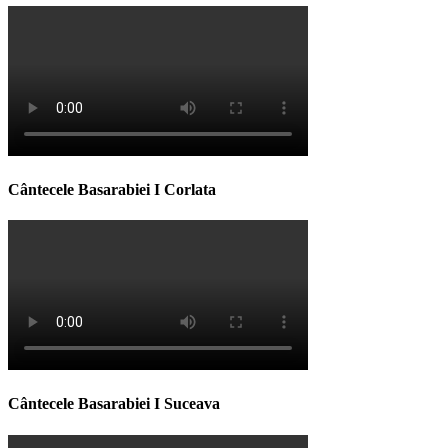
Cântecele Basarabiei I Corlata
Cântecele Basarabiei I Suceava