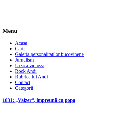
Menu
Acasa
Carti
Galeria personalitatilor bucovinene
Jurnalism
Urzica vieneza
Rock Andi
Rubrica lui Andi
Contact
Categorii
1831: „Valzer”, împreună cu popa