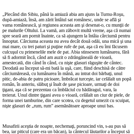
„Plecând din Sibiu, până la amiază abia am ajuns la Turnu-Roşu,
după-amiază, însă, am zărit întâiul sat românesc, unde se află şi
vama românească, şi regiunea aceasta am şi desenat-o, cu munţii de
pe malurile Oltului. La vamă, am zăbovit multă vreme, aşa că numai
spre seară am pornit înainte, ca să ajungem la întâia cârciumă pentru
înnoptat. Cârciuma aceasta nu avea decât două odăi, una mică şi una
mai mare, cu trei paturi şi puţine rufe de pat, aşa că eu îmi făcusem
culcuşul cu primenelile mele de pat. Abia stinsesem lumânarea, fără
să fi adormit încă, când am auzit o zdrăngăneală de vioară,
amestecată, din când în când, cu nişte glasuri răguşite de cântec.
Deodată au început să-mi bată la uşă, care, fiind deschisă de către
cârciumăreasă, cu lumânarea în mână, au intrat doi bărbaţi, unul
pitic, de-abia de patru picioare, îmbrăcat turceşte, iar celălalt un popă
român, în anteriu, slăbuţ şi înalt de şase picioare, urmaţi de doi
ţigani, aşa că se prezentau ca îmblăciul cu hădăragul, vara, la
treierat. Unul dintre ţigani avea o vioară, celălalt un ciur de piele, de
forma unei tamburine, din care scotea, cu degetul umezit cu scuipat,
nişte glasuri de „rum, rum” asemănătoare aproape unui bas.
Musafirii aceştia de noapte, nechemaţi, poruncind vin, s-au pus să
bea, iar piticul (care era un băcan), la cântecul lăutarilor a început să