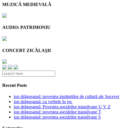
MUZICĂ MEDIEVALĂ
AUDIO: PATRIMONIU
CONCERT ZICĂLAŞII
Recent Posts
ion drăgușanul: povestea instituțiilor de cultură ale Sucevei
ion drăgușanul: cu verbele în joc
ion drăgușanul: Povestea așezărilor transilvane U V Z
ion drăgușanul: povestea așezărilor transilvane T
ion drăgușanul: povestea așezărilor transilvane S