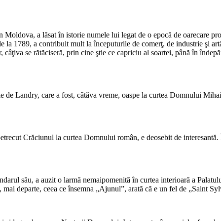
Moldova, a lăsat în istorie numele lui legat de o epocă de oa­recare pro
 la 1789, a contribuit mult la începuturile de comerţ, de industrie şi ar
 câţiva se rătăciseră, prin cine ştie ce capri­ciu al soartei, până în înde
le de Landry, care a fost, câtăva vreme, oaspe la curtea Domnului Mihai 
 petrecut Crăciunul la curtea Domnului român, e deosebit de in­teresantă
darul său, a auzit o larmă nemaipomenită în curtea interioară a Palatului.
 mai de­parte, ceea ce însemna „Ajunul”, arată că e un fel de „Saint Sylve