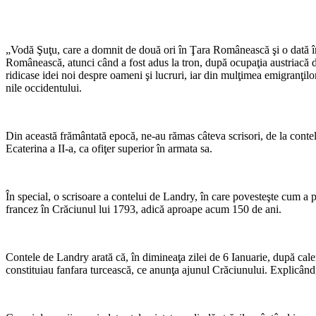
„Vodă Şuţu, care a domnit de două ori în Ţara Românească şi o dată în 
Românească, atunci când a fost adus la tron, după ocupaţia austriacă de
ridicase idei noi despre oameni şi lucruri, iar din mulţimea emigranţilor,
nile occidentului.
Din această frământată epocă, ne-au rămas câteva scrisori, de la conte
Ecaterina a II-a, ca ofiţer superior în armata sa.
În special, o scrisoare a contelui de Landry, în care povesteşte cum a
francez în Crăciunul lui 1793, adică aproape acum 150 de ani.
Contele de Landry arată că, în dimineaţa zilei de 6 Ianuarie, după calen
constituiau fanfara turcească, ce anunţa aju­nul Crăciunului. Explicând,