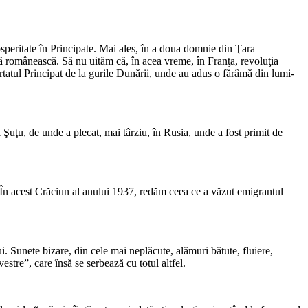
speritate în Principate. Mai ales, în a doua domnie din Ţara
tă românească. Să nu uităm că, în acea vreme, în Franţa, revoluţia
părta­tul Principat de la gurile Dunării, unde au adus o fărâmă din lumi­
Şuţu, de unde a plecat, mai târziu, în Rusia, unde a fost primit de
. În acest Crăciun al anului 1937, redăm ceea ce a văzut emigrantul
 Sunete bi­zare, din cele mai neplăcute, ală­muri bătute, fluiere,
stre”, care însă se serbează cu totul altfel.