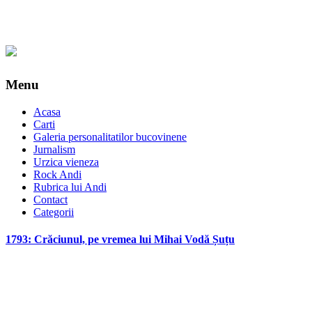
Menu
Acasa
Carti
Galeria personalitatilor bucovinene
Jurnalism
Urzica vieneza
Rock Andi
Rubrica lui Andi
Contact
Categorii
1793: Crăciunul, pe vremea lui Mihai Vodă Șuțu