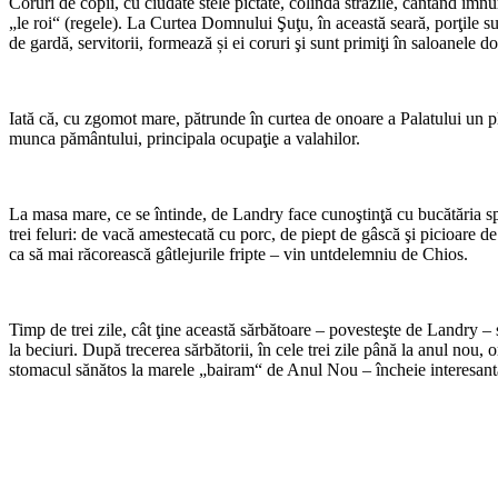
Coruri de copii, cu ciudate stele pictate, colindă străzile, cântând imnu
„le roi“ (regele). La Curtea Domnului Şuţu, în această seară, porţile sunt
de gardă, servitorii, for­mează și ei coruri şi sunt primiţi în saloanele 
Iată că, cu zgomot mare, pă­trunde în curtea de onoare a Pa­latului un 
munca pă­mântului, principala ocupaţie a valahilor.
La masa mare, ce se întinde, de Landry face cunoştinţă cu bucă­tăria spec
trei feluri: de vacă amestecată cu porc, de piept de gâscă şi picioare de c
ca să mai răcorească gâtlejurile fripte – vin untdelemniu de Chios.
Timp de trei zile, cât ţine această sărbătoare – povesteşte de Landry – 
la beciuri. După trecerea sărbătorii, în cele trei zile până la anul nou, o
stomacul sănătos la marele „bai­ram“ de Anul Nou – încheie inte­resan