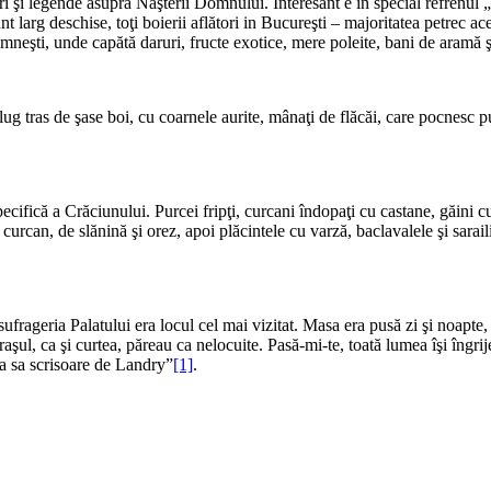
ri şi legende asupra Naşterii Domnului. Interesant e în special refrenul „l
 larg des­chise, toţi boierii aflători in Bucu­reşti – majoritatea petrec ac
domneşti, unde capătă daruri, fructe exotice, mere poleite, bani de aramă ş
plug tras de şase boi, cu coarnele aurite, mânaţi de flă­căi, care pocnesc
ifică a Crăciunului. Pur­cei fripţi, curcani îndopaţi cu cas­tane, găini cu
urcan, de slănină şi orez, apoi plăcintele cu varză, baclavalele şi sarailiil
sufrageria Palatului era locul cel mai vizitat. Masa era pusă zi şi noapte
raşul, ca şi curtea, păreau ca nelocuite. Pasă-mi-te, toată lumea îşi îngri­
ta sa scrisoare de Landry”
[1]
.