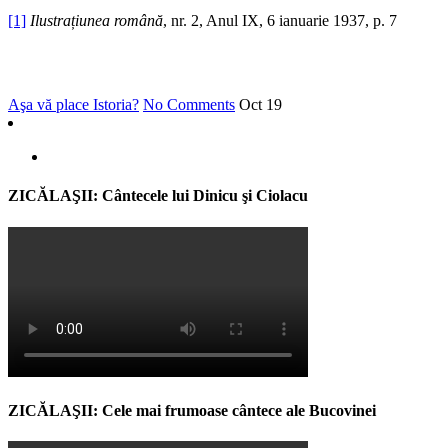
[1]
Ilustrațiunea română
, nr. 2, Anul IX, 6 ianuarie 1937, p. 7
Aşa vă place Istoria?
No Comments
Oct
19
ZICĂLAŞII: Cântecele lui Dinicu şi Ciolacu
ZICĂLAŞII: Cele mai frumoase cântece ale Bucovinei