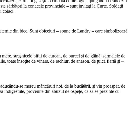
eroi-ler“, căruia îi gă­seşte o ciudată etimologie, ajun­gând la francezul
este sărbători la conacele provinciale – sunt invitaţi la Curte. Soldaţii
i colaci.
 puternic din bice. Sunt obiceiuri – spune de Landry – care simbolizează
 mere, straşnicele piftii de curcan, de purcel şi de găină, sarmalele de
e, toate însoţite de vinars, de ra­chiuri de anason, de ţuică fiartă şi –
, aducându-se mereu mâncăruri noi, de la bucă­tării, şi vin proaspăt, de
jea indigestiile, provenite din abu­zul de ospeţe, ca să se prezinte cu