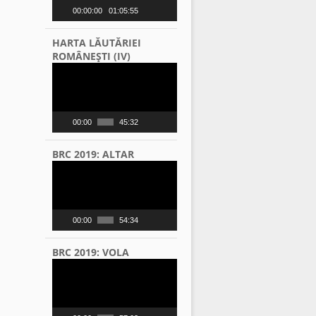
00:00:00
01:05:55
HARTA LĂUTĂRIEI
ROMÂNEŞTI (IV)
Video
Player
00:00
45:32
BRC 2019: ALTAR
Video
Player
00:00
54:34
BRC 2019: VOLA
Video
Player