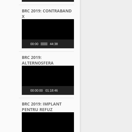
BRC 2019: CONTRABAND
X
Video
Player
00:00
44:38
BRC 2019:
ALTERNOSFERA
Video
Player
00:00:00
01:18:46
BRC 2019: IMPLANT
PENTRU REFUZ
Video
Player