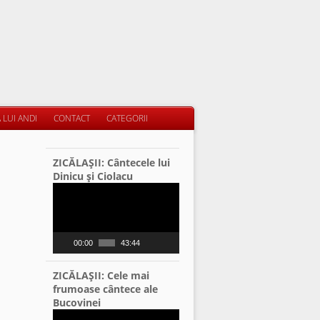
 LUI ANDI
CONTACT
CATEGORII
ZICĂLAŞII: Cântecele lui
Dinicu şi Ciolacu
Video
Player
00:00
43:44
ZICĂLAŞII: Cele mai
frumoase cântece ale
Bucovinei
Video