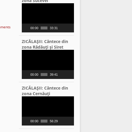
zona Sucevei
Video
Player
ments
00:00
33:31
ZICĂLAŞII: Cântece din
zona Rădăuţi şi Siret
Video
Player
00:00
39:41
ZICĂLAŞII: Cântece din
zona Cernăuţi
Video
Player
00:00
56:29