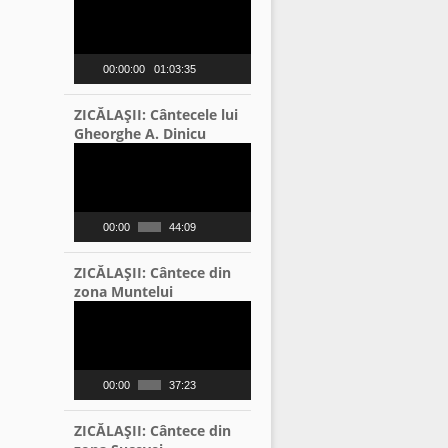
Player
00:00:00
01:03:35
ZICĂLAŞII: Cântecele lui
Gheorghe A. Dinicu
Video
Player
00:00
44:09
ZICĂLAŞII: Cântece din
zona Muntelui
Video
Player
00:00
37:23
ZICĂLAŞII: Cântece din