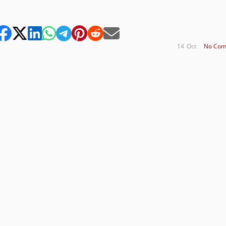
14
Oct
No Com