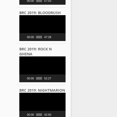
00:00
57:03
BRC 2019: BLOODRUSH
Video
Player
00:00
47:28
BRC 2019: ROCK N
GHENA
Video
Player
00:00
52:27
BRC 2019: NIGHTMARION
Video
Player
00:00
42:50