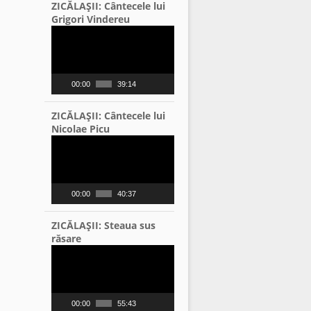
ZICĂLAŞII: Cântecele lui
Grigori Vindereu
Video
Player
00:00
39:14
ZICĂLAŞII: Cântecele lui
Nicolae Picu
Video
Player
00:00
40:37
ZICĂLAŞII: Steaua sus
răsare
Video
Player
00:00
55:43