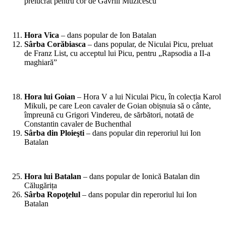
prelucrat pentru cor de Gavriil Muzicescu
*
Hora Vica
– dans popular de Ion Batalan
Sârba Corăbiasca
– dans popular, de Niculai Picu, preluat
de Franz List, cu acceptul lui Picu, pentru „Rapsodia a II-a
maghiară”
*
Hora lui Goian
– Hora V a lui Niculai Picu, în colecția Karol
Mikuli, pe care Leon cavaler de Goian obișnuia să o cânte,
împreună cu Grigori Vindereu, de sărbători, notată de
Constantin cavaler de Buchenthal
Sârba din Ploieşti
– dans popular din reperoriul lui Ion
Batalan
*
Hora lui Batalan
– dans popular de Ionică Batalan din
Călugărița
Sârba Ropoţelul
– dans popular din reperoriul lui Ion
Batalan
*