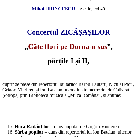
Mihai HRINCESCU
– zicale, cobză
*
Concertul ZICĂȘAȘILOR
„
Câte flori pe Dorna-n sus
”,
părțile I și II,
*
cuprinde piese din repertoriul lăutarilor Barbu Lăutaru, Niculai Picu,
Grigori Vindireu și Ion Batalan, încredințate memoriei de Calistrat
Șotropa, prin Biblioteca muzicală „Muza Română”, și anume:
Hora Rădăuţilor
– dans popular de Grigori Vindereu
Sârba popilor
– dans din repertoriul lui Ion Batalan, ulterior