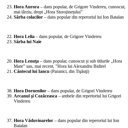
Hora Aurora
– dans popular, de Grigore Vindereu, cunoscut,
mai târziu, drept „Hora Storojinețului”
Sârba colacilor
– dans popular din reperoriul lui Ion Batalan
*
Hora Lelia
– dans popular, de Grigore Vindereu
Sârba lui Naie
*
Hora Lenuţa
– dans popular, cunoscut și sub titlurile „Hora
Mare” sau, mai recent, ”Hora lui Alexandru Bidirel
Cântecul lui Iancu
(Paranici, din Tişăuţi)
*
Hora Dornenilor
– dans popular, de Grigori Vindereu
Arcanul şi Cozăceasca
– ambele din repertoriul lui Grigori
Vindereu
*
Hora Văduvioarelor
– dans popular din reperoriul lui Ion
Batalan