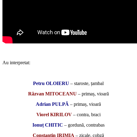
*
Au interpretat:
*
Petru OLOIERU
– staroste, țambal
Răzvan MITOCEANU
– primaș, vioară
Adrian PULPĂ
– primaș, vioară
Viorel KIRILOV
– contra, braci
Ionuț CHITIC
– gordună, contrabas
Constantin IRIMIA
– zicale, cobză