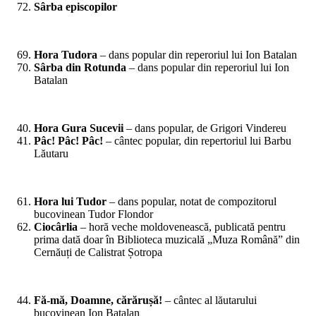
Sârba episcopilor
*
Hora Tudora
– dans popular din reperoriul lui Ion Batalan
Sârba din Rotunda
– dans popular din reperoriul lui Ion
Batalan
*
Hora Gura Sucevii
– dans popular, de Grigori Vindereu
Pâc! Pâc! Pâc!
– cântec popular, din repertoriul lui Barbu
Lăutaru
*
Hora lui Tudor
– dans popular, notat de compozitorul
bucovinean Tudor Flondor
Ciocârlia
– horă veche moldovenească, publicată pentru
prima dată doar în Biblioteca muzicală „Muza Română” din
Cernăuți de Calistrat Șotropa
*
Fă-mă, Doamne, cărărușă!
– cântec al lăutarului
bucovinean Ion Batalan