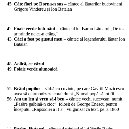
Câte flori pe Dorna-n sus
– cântec al lăutarilor bucovineni
Grigore Vindereu și Ion Batalan
*
Foaie verde bob năut
– cântecul lui Barbu Lăutarul „De te-
ar prinde neica-n crâng”
Căci a fost pe gustul meu
– cântec al legendarului lăutar Ion
Batalan
*
Aolică, ce văzui
Foiaie verde alunoaică
*
Brâul popilor
– sârbă cu cuvinte, pe care Gavriil Muzicescu
avea să o armonizeze coral drept „Numai popă să tot fii
Am un leu şi vreu să-l beu
– cântec vechi sucevean, numit
„Pasăre galbină-n cioc”, folosit de George Enescu pentru
începutul „Rapsodiei a II-a”, vulgarizat ca text, pe la 1860
*
Barbu, lăutarul
– cântecul original al lui Vasile Barbu