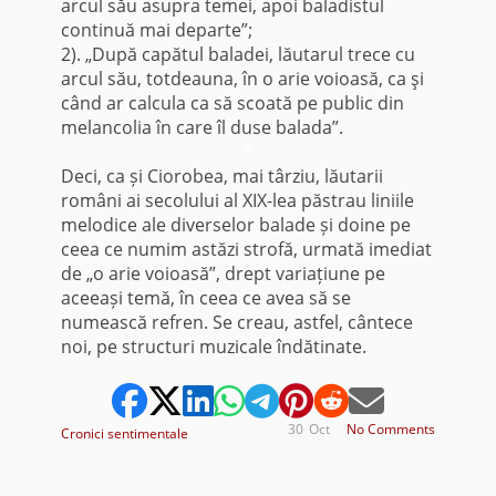
arcul său asupra temei, apoi baladistul
continuă mai departe”;
2). „După capătul baladei, lăutarul trece cu
arcul său, totdeauna, în o arie voioasă, ca şi
când ar calcula ca să scoată pe public din
melancolia în care îl duse balada”.
*
Deci, ca și Ciorobea, mai târziu, lăutarii
români ai secolului al XIX-lea păstrau liniile
melodice ale diverselor balade și doine pe
ceea ce numim astăzi strofă, urmată imediat
de „o arie voioasă”, drept variațiune pe
aceeași temă, în ceea ce avea să se
numească refren. Se creau, astfel, cântece
noi, pe structuri muzicale îndătinate.
30
Oct
No Comments
Cronici sentimentale