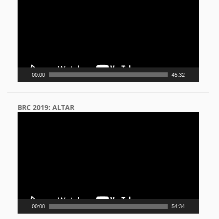
00:00
45:32
BRC 2019: ALTAR
Video
Player
00:00
54:34