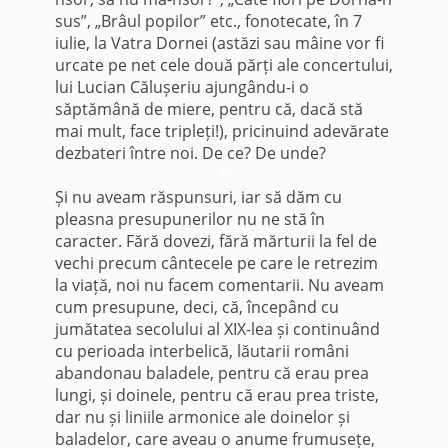
sus”, „Brâul popilor” etc., fonotecate, în 7
iulie, la Vatra Dornei (astăzi sau mâine vor fi
urcate pe net cele două părți ale concertului,
lui Lucian Călușeriu ajungându-i o
săptămână de miere, pentru că, dacă stă
mai mult, face tripleți!), pricinuind adevărate
dezbateri între noi. De ce? De unde?
*
Și nu aveam răspunsuri, iar să dăm cu
pleasna presupunerilor nu ne stă în
caracter. Fără dovezi, fără mărturii la fel de
vechi precum cântecele pe care le retrezim
la viață, noi nu facem comentarii. Nu aveam
cum presupune, deci, că, începând cu
jumătatea secolului al XIX-lea și continuând
cu perioada interbelică, lăutarii români
abandonau baladele, pentru că erau prea
lungi, și doinele, pentru că erau prea triste,
dar nu și liniile armonice ale doinelor și
baladelor, care aveau o anume frumusețe,