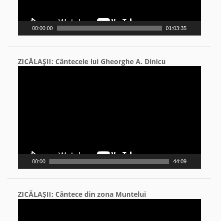
00:00:00
01:03:35
ZICĂLAŞII: Cântecele lui Gheorghe A. Dinicu
Video
Player
00:00
44:09
ZICĂLAŞII: Cântece din zona Muntelui
Video
Player