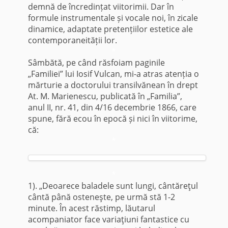
demnă de încredințat viitorimii. Dar în
formule instrumentale și vocale noi, în zicale
dinamice, adaptate pretențiilor estetice ale
contemporaneității lor.
*
Sâmbătă, pe când răsfoiam paginile
„Familiei” lui Iosif Vulcan, mi-a atras atenția o
mărturie a doctorului transilvănean în drept
At. M. Marienescu, publicată în „Familia”,
anul II, nr. 41, din 4/16 decembrie 1866, care
spune, fără ecou în epocă și nici în viitorime,
că:
*
*
1). „Deoarece baladele sunt lungi, cântăreţul
cântă până osteneşte, pe urmă stă 1-2
minute. În acest răstimp, lăutarul
acompaniator face variaţiuni fantastice cu