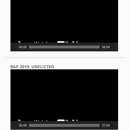
00:00
56:54
BAP 2019: UNFLICTED
Video
Player
00:00
37:04