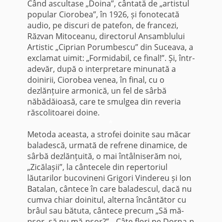
Când ascultase „Doina”, cântată de „artistul
popular Ciorobea”, în 1926, și fonotecată
audio, pe discuri de patefon, de francezi,
Răzvan Mitoceanu, directorul Ansamblului
Artistic „Ciprian Porumbescu” din Suceava, a
exclamat uimit: „Formidabil, ce final!”. Și, într-
adevăr, după o interpretare minunată a
doinirii, Ciorobea venea, în final, cu o
dezlănțuire armonică, un fel de sârbă
năbădăioasă, care te smulgea din reveria
răscolitoarei doine.
*
Metoda aceasta, a strofei doinite sau măcar
baladescă, urmată de refrene dinamice, de
sârbă dezlănțuită, o mai întâlniserăm noi,
„Zicălașii”, la cântecele din repertoriul
lăutarilor bucovineni Grigori Vindereu și Ion
Batalan, cântece în care baladescul, dacă nu
cumva chiar doinitul, alterna încântător cu
brâul sau bătuta, cântece precum „Să mă-
nsor, să nu mă-nsor?”, „Câte flori pe Dorna-n