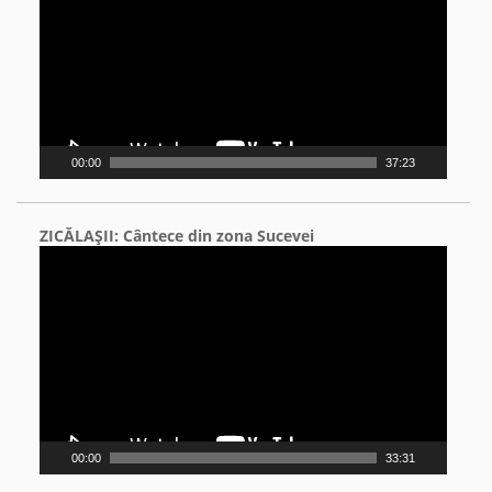
00:00
37:23
ZICĂLAŞII: Cântece din zona Sucevei
Video
Player
00:00
33:31