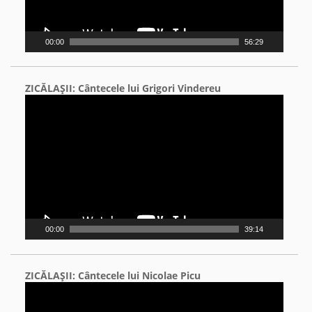
00:00
56:29
ZICĂLAŞII: Cântecele lui Grigori Vindereu
Video
Player
00:00
39:14
ZICĂLAŞII: Cântecele lui Nicolae Picu
Video
Player