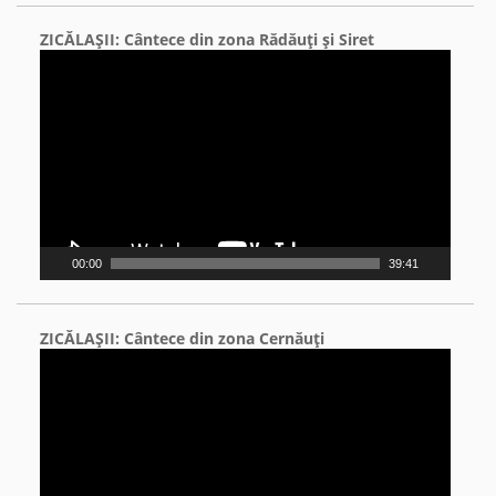
ZICĂLAŞII: Cântece din zona Rădăuţi şi Siret
Video
Player
00:00
39:41
ZICĂLAŞII: Cântece din zona Cernăuţi
Video
Player