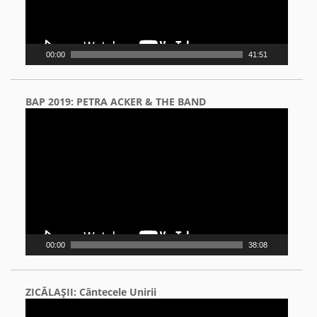
00:00
41:51
BAP 2019: PETRA ACKER & THE BAND
Video
Player
00:00
38:08
ZICĂLAŞII: Cântecele Unirii
Video
Player