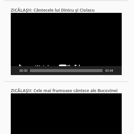
ZICĂLAŞII: Cântecele lui Dinicu şi Ciolacu
Video
Player
00:00
43:44
ZICĂLAŞII: Cele mai frumoase cântece ale Bucovinei
Video
Player