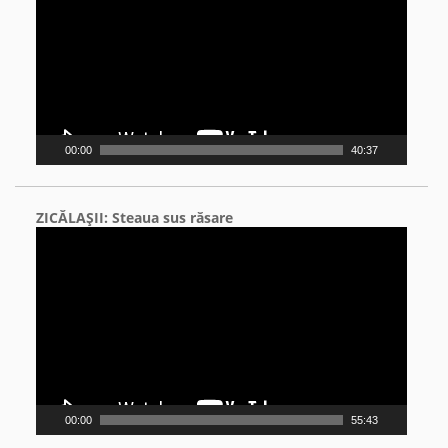
00:00
40:37
ZICĂLAŞII: Steaua sus răsare
Video
Player
00:00
55:43