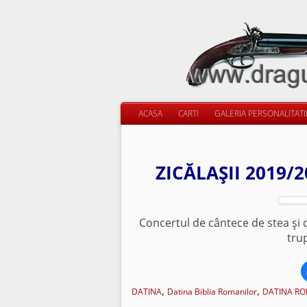
ACASA
CARTI
GALERIA PERSONALITAT
ZICĂLAŞII 2019/
Concertul de cântece de stea şi 
tru
,
,
DATINA
Datina Biblia Romanilor
DATINA R