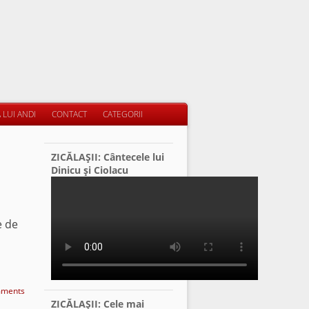
 LUI ANDI
CONTACT
CATEGORII
ZICĂLAŞII: Cântecele lui
E
Dinicu şi Ciolacu
e de
ments
ZICĂLAŞII: Cele mai