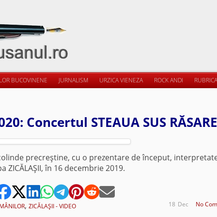
ILOR BUCOVINENE
JURNALISM
URZICA VIENEZA
ROCK ANDI
RUBRICA
2020: Concertul STEAUA SUS RĂSAR
colinde precreştine, cu o prezentare de început, interpretat
pa ZICĂLAŞII, în 16 decembrie 2019.
,
18
Dec
No Com
OMÂNILOR
ZICĂLAŞII - VIDEO