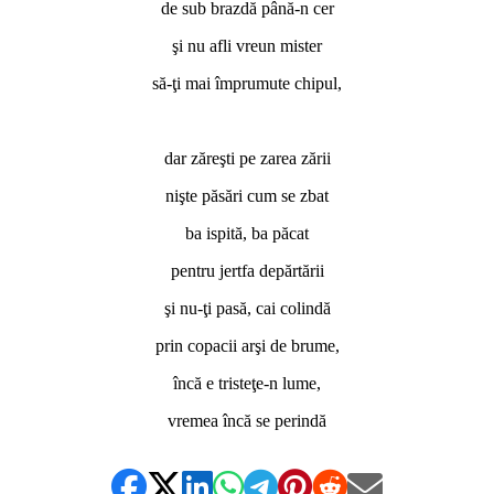
de sub brazdă până-n cer
şi nu afli vreun mister
să-ţi mai împrumute chipul,
dar zăreşti pe zarea zării
nişte păsări cum se zbat
ba ispită, ba păcat
pentru jertfa depărtării
şi nu-ţi pasă, cai colindă
prin copacii arşi de brume,
încă e tristeţe-n lume,
vremea încă se perindă