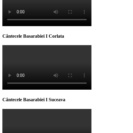
Cântecele Basarabiei I Corlata
Cântecele Basarabiei I Suceava