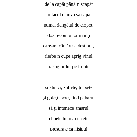
de la capăt până-n scapăt
au făcut cumva să capăt
numai dangătul de clopot,
doar ecoul unor munţi
care-mi cântăresc destinul,
fierbe-n cupe aprig vinul
răstignirilor pe frunţi
şi-atunci, suflete, ţi-i sete
şi goleşti scrâşnind paharul
să-ţi întunece amarul
clipele tot mai încete
presurate ca nisipul