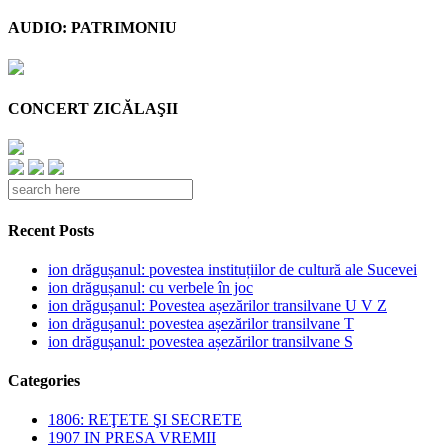
AUDIO: PATRIMONIU
CONCERT ZICĂLAŞII
Recent Posts
ion drăgușanul: povestea instituțiilor de cultură ale Sucevei
ion drăgușanul: cu verbele în joc
ion drăgușanul: Povestea așezărilor transilvane U V Z
ion drăgușanul: povestea așezărilor transilvane T
ion drăgușanul: povestea așezărilor transilvane S
Categories
1806: REŢETE ŞI SECRETE
1907 IN PRESA VREMII