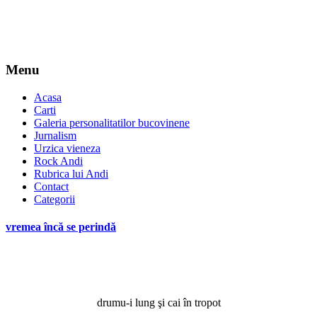
Menu
Acasa
Carti
Galeria personalitatilor bucovinene
Jurnalism
Urzica vieneza
Rock Andi
Rubrica lui Andi
Contact
Categorii
vremea încă se perindă
drumu-i lung şi cai în tropot