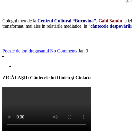
(fa
Colegul meu de la
Centrul Cultural “Bucovina”
,
Gabi Sandu
, a i
transformat, mai ales în relatările mediatice, în “
cântecele despovărăr
Poezie de ion dragusanul
No Comments
Jan
9
ZICĂLAŞII: Cântecele lui Dinicu şi Ciolacu