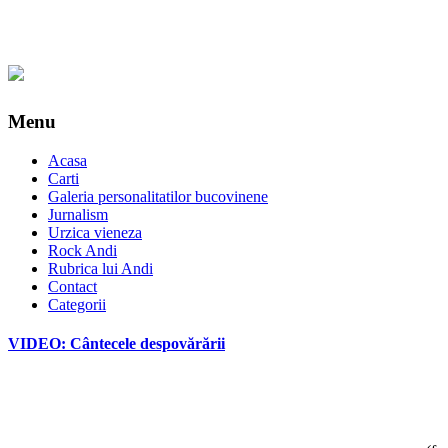
Menu
Acasa
Carti
Galeria personalitatilor bucovinene
Jurnalism
Urzica vieneza
Rock Andi
Rubrica lui Andi
Contact
Categorii
VIDEO: Cântecele despovărării