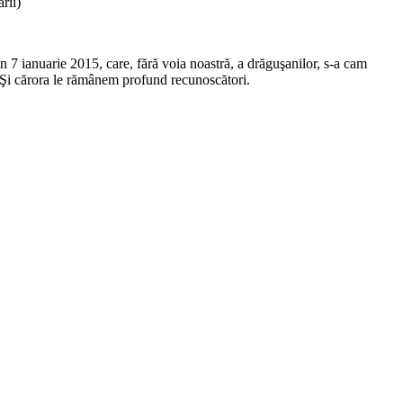
rii)
in 7 ianuarie 2015, care, fără voia noastră, a drăguşanilor, s-a cam
i. Şi cărora le rămânem profund recunoscători.