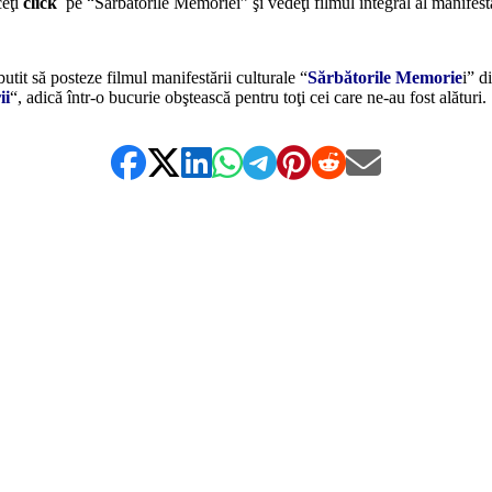
ceţi
click
pe “Sărbătorile Memoriei” şi vedeţi filmul integral al manifestă
*
zbutit să posteze filmul manifestării culturale “
Sărbătorile Memorie
i” d
ii
“, adică într-o bucurie obştească pentru toţi cei care ne-au fost alătur