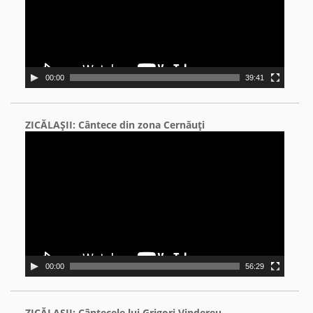
00:00
39:41
ZICĂLAŞII: Cântece din zona Cernăuţi
Video
Player
00:00
56:29
ZICĂLAŞII: Cântecele lui Grigori Vindereu