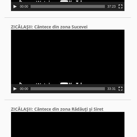
00:00
37:23
ZICĂLAŞII: Cântece din zona Sucevei
Video
Player
00:00
33:31
ZICĂLAŞII: Cântece din zona Rădăuţi şi Siret
Video
Player