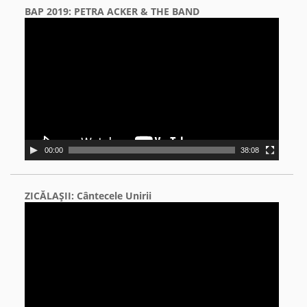
BAP 2019: PETRA ACKER & THE BAND
Video
Player
00:00
38:08
ZICĂLAŞII: Cântecele Unirii
Video
Player