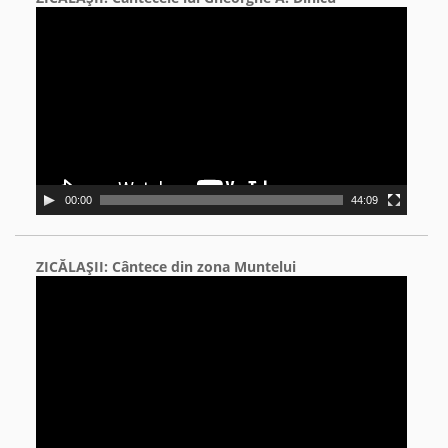
Video
Player
00:00
44:09
ZICĂLAŞII: Cântece din zona Muntelui
Video
Player