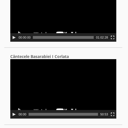
00:00:00
01:02:28
Cântecele Basarabiei I Corlata
Video
Player
00:00
50:53