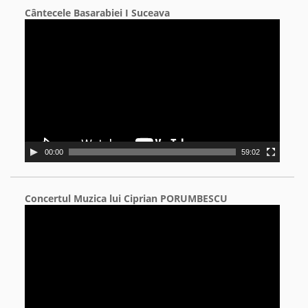
Cântecele Basarabiei I Suceava
Video
Player
00:00
59:02
Concertul Muzica lui Ciprian PORUMBESCU
Video
Player