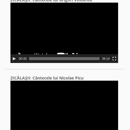
Video
Player
00:00
39:14
ZICĂLAŞII: Cântecele lui Nicolae Picu
Video
Player