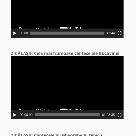
00:00
43:44
ZICĂLAŞII: Cele mai frumoase cântece ale Bucovinei
Video
Player
00:00:00
01:03:35
ZICĂLAŞII: Cântecele lui Gheorghe A. Dinicu