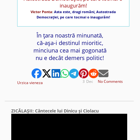
Victor Ponta
:
Asta este, dragi români, Autostrada
Democraţiei, pe care tocmai o inaugurăm!
În ţara noastră minunată,
că-aşa-i destinul mioritic,
minciuna cea mai gogonată
nu e decât demers politic!
3
Dec
No Comments
Urzica vieneza
ZICĂLAŞII: Cântecele lui Dinicu şi Ciolacu
Video
Player