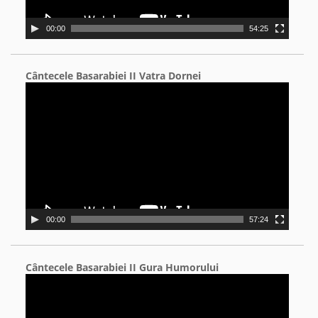
00:00
54:25
Cântecele Basarabiei II Vatra Dornei
Video
Player
00:00
57:24
Cântecele Basarabiei II Gura Humorului
Video
Player