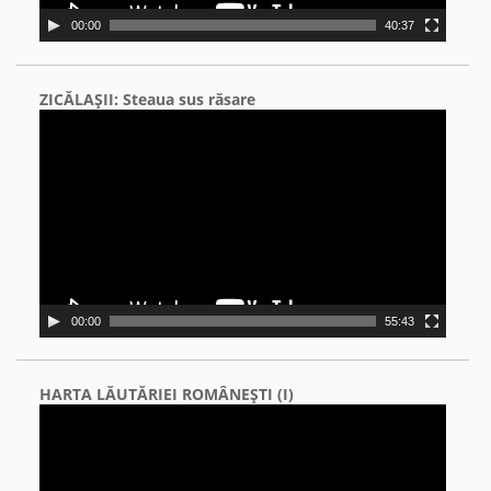
00:00
40:37
ZICĂLAŞII: Steaua sus răsare
Video
Player
00:00
55:43
HARTA LĂUTĂRIEI ROMÂNEŞTI (I)
Video
Player