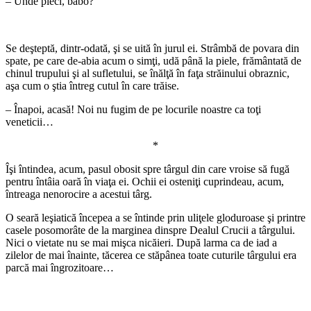
– Unde pleci, babo?
*
Se deşteptă, dintr-odată, şi se uită în jurul ei. Strâmbă de povara din
spate, pe care de-abia acum o simţi, udă până la piele, frământată de
chinul trupului şi al sufletului, se înălţă în faţa străinului obraznic,
aşa cum o ştia întreg cutul în care trăise.
– Înapoi, acasă! Noi nu fugim de pe locurile noastre ca toţi
veneticii…
*
Îşi întindea, acum, pasul obosit spre târgul din care vroise să fugă
pentru întâia oară în viaţa ei. Ochii ei osteniţi cuprindeau, acum,
întreaga nenorocire a acestui târg.
O seară leşiatică începea a se întinde prin uliţele gloduroase şi printre
casele posomorâte de la marginea dinspre Dealul Crucii a târgului.
Nici o vietate nu se mai mişca nicăieri. După larma ca de iad a
zilelor de mai înainte, tăcerea ce stăpânea toate cuturile târgului era
parcă mai îngrozitoare…
*