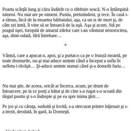
Poarta scârţâi lung şi căzu îndărăt cu o răbfnire seacă. N-o întâmpină
nimeni. Nu mai are pe nimeni. Pustiu, pretutindeni, şi rece. În casă i-
a rămas, încă de la moartea bărbatului, aşa, ca un iz de mort şi, de
câte ori intră, îi vine să se întoarcă de la uşă. Aşa şi acum. Stă pe
pragul uşei, toropită de amarul zilelor care i-au vânturat nenorocirea,
aşa, dintr-odată, fără întrebare…
*
Vântul, care a apucat-o, apoi, şi a purtat-o ca pe o frunză moartă, pe
toate drumurile, nu-şi mai aduce aminte când a început a sufla în
sufletu-i răvăşit… Şi-aduce aminte numai când şi-a domolit furia…
*
Nu mai ştie, de aceea, oricât ar încerca, acum, pe drum de
întoarcere, pe la ce porţi a bătut şi de cine s-a rugat s-o scoată din
târgul pustiu şi s-o îndrepte şi pe ea spre inima ţării…
Pe jos şi cu căruţa, suduită şi lovită, s-a strecurat printre băjenari şi s-
a trezit, deodată, în gară, la Dorneşti.
*