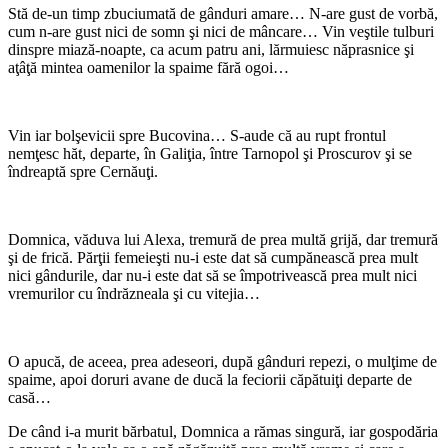
Stă de-un timp zbuciumată de gânduri amare… N-are gust de vorbă,
cum n-are gust nici de somn şi nici de mâncare… Vin veştile tulburi
dinspre miază-noapte, ca acum patru ani, lărmuiesc năprasnice şi
aţâţă mintea oamenilor la spaime fără ogoi…
*
Vin iar bolşevicii spre Bucovina… S-aude că au rupt frontul
nemţesc hăt, departe, în Galiţia, între Tarnopol şi Proscurov şi se
îndreaptă spre Cernăuţi.
*
Domnica, văduva lui Alexa, tremură de prea multă grijă, dar tremură
şi de frică. Părţii femeieşti nu-i este dat să cumpănească prea mult
nici gândurile, dar nu-i este dat să se împotrivească prea mult nici
vremurilor cu îndrăzneala şi cu vitejia…
*
O apucă, de aceea, prea adeseori, după gânduri repezi, o mulţime de
spaime, apoi doruri avane de ducă la feciorii căpătuiţi departe de
casă…
De când i-a murit bărbatul, Domnica a rămas singură, iar gospodăria