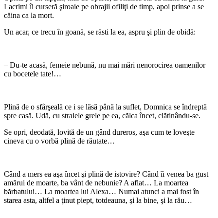
Lacrimi îi curseră şiroaie pe obrajii ofiliţi de timp, apoi prinse a se
căina ca la mort.
Un acar, ce trecu în goană, se răsti la ea, aspru şi plin de obidă:
*
– Du-te acasă, femeie nebună, nu mai mări nenorocirea oamenilor
cu bocetele tate!…
*
Plină de o sfârşeală ce i se lăsă până la suflet, Domnica se îndreptă
spre casă. Udă, cu straiele grele pe ea, călca încet, clătinându-se.
Se opri, deodată, lovită de un gând dureros, aşa cum te loveşte
cineva cu o vorbă plină de răutate…
*
Când a mers ea aşa încet şi plină de istovire? Când îi venea ba gust
amărui de moarte, ba vânt de nebunie? A aflat… La moartea
bărbatului… La moartea lui Alexa… Numai atunci a mai fost în
starea asta, altfel a ţinut piept, totdeauna, şi la bine, şi la rău…
*