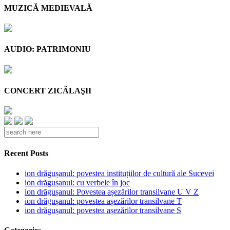
MUZICĂ MEDIEVALĂ
AUDIO: PATRIMONIU
CONCERT ZICĂLAŞII
Recent Posts
ion drăgușanul: povestea instituțiilor de cultură ale Sucevei
ion drăgușanul: cu verbele în joc
ion drăgușanul: Povestea așezărilor transilvane U V Z
ion drăgușanul: povestea așezărilor transilvane T
ion drăgușanul: povestea așezărilor transilvane S