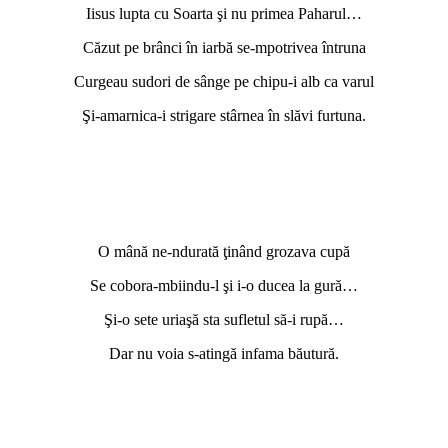
Iisus lupta cu Soarta şi nu primea Paharul…
Căzut pe brânci în iarbă se-mpotrivea întruna
Curgeau sudori de sânge pe chipu-i alb ca varul
Şi-amarnica-i strigare stârnea în slăvi furtuna.
O mână ne-ndurată ţinând grozava cupă
Se cobora-mbiindu-l şi i-o ducea la gură…
Şi-o sete uriaşă sta sufletul să-i rupă…
Dar nu voia s-atingă infama băutură.