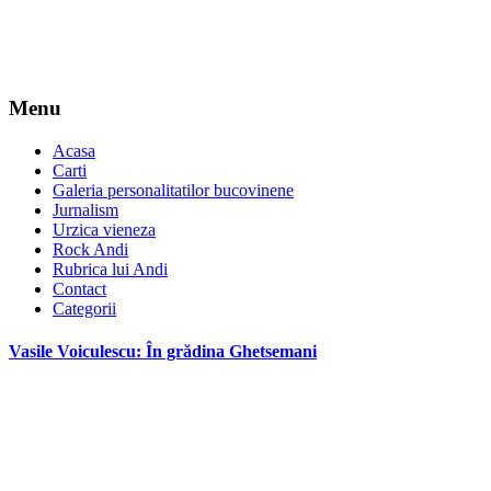
Menu
Acasa
Carti
Galeria personalitatilor bucovinene
Jurnalism
Urzica vieneza
Rock Andi
Rubrica lui Andi
Contact
Categorii
Vasile Voiculescu: În grădina Ghetsemani