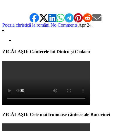
Poezia christică la români
No Comments
Apr
24
ZICĂLAŞII: Cântecele lui Dinicu şi Ciolacu
ZICĂLAŞII: Cele mai frumoase cântece ale Bucovinei