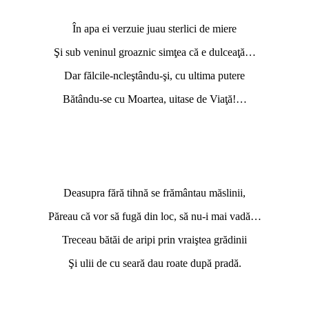
În apa ei verzuie juau sterlici de miere
Şi sub veninul groaznic simţea că e dulceaţă…
Dar fălcile-ncleştându-şi, cu ultima putere
Bătându-se cu Moartea, uitase de Viaţă!…
Deasupra fără tihnă se frământau măslinii,
Păreau că vor să fugă din loc, să nu-i mai vadă…
Treceau bătăi de aripi prin vraiştea grădinii
Şi ulii de cu seară dau roate după pradă.