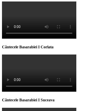
Cântecele Basarabiei I Corlata
Cântecele Basarabiei I Suceava