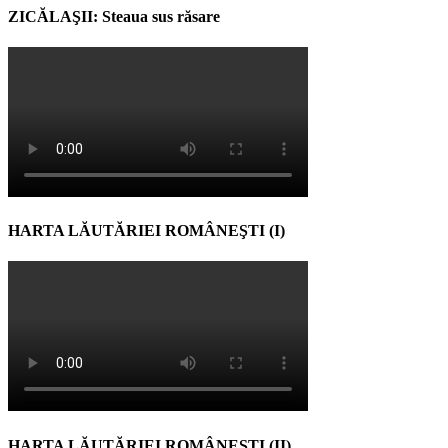
ZICĂLAŞII: Steaua sus răsare
HARTA LĂUTĂRIEI ROMÂNEŞTI (I)
HARTA LĂUTĂRIEI ROMÂNEŞTI (II)