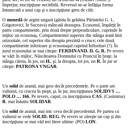
împrejur, inscripţiune necitibilă. Reversul ne-ar înfăţişa forma
întunecată a unui cap şi o inscripţiune greu de citit.
O
monedă
de argint ungară (găsita în grădina Părintelui G. L.
Grigorovici, în Suceava) mâncată deasupra. Ecusonul, împărţit în
patru compartimente, prin două drepte perpendiculare, cuprinde în
mijloc un ecusonaş. Compartimentul su­perior din stânga arată linii
orizontale, cel superior din dreapta prezintă o cruce; cele două
comparti­mente inferioare şi ecusonaşul cuprind înflorituri (?). În
jurul ecusonului se mai citeşte:
FERDINAND. D. G. R.
Pe revers
se văd: în mijloc, Născătoarea Domnului cu Pruncul în braţe, la
stânga căreia, în jos, un
H.
, şi, la dreapta, tot jos, un
R.
În jur se
citeşte:
PATRONA VNGAR
.
Un
solid
de aramă, mai gros decât prece­dentele. Pe o parte are
vulturul, cu crucea în piept, şi, în jur, inscripţiunea
SOLIDVS …
POLO … 166
. Pe revers, capul, cu inscripţiunea
CAS
. (Casimirus)
R
. mai înăutru
SOLIDAR
.
Un
solid
de aramă, mai mic ceva decât precedentul. Pe partea cu
vulturul se vede
SOLID. REG
. Pe revers se zăreşte un cap şi din
inscripţiune se mai văd trei litere ultime: (PO)
LON
.