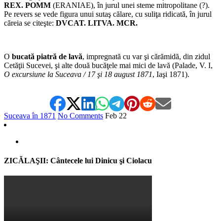
REX. POMM
(ERANIAE), în jurul unei steme mitropolitane (?).
Pe revers se vede figura unui sutaş călare, cu suliţa ridicată, în jurul
căreia se citeşte:
DVCAT. LITVA. MCR.
O
bucată
piatră de lavă
, impregnată cu var şi cărămidă, din zidul
Cetăţii Sucevei, şi alte două bucăţele mai mici de lavă (Palade, V. I,
O excursiune la Suceava / 17 şi 18 august 1871
, Iaşi 1871).
Suceava în 1871
No Comments
Feb
22
ZICĂLAŞII: Cântecele lui Dinicu şi Ciolacu