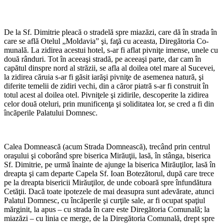
De la Sf. Dimitrie pleacă o stradelă spre miazăzi, care dă în strada în
care se află Otelul „Moldavia” şi, faţă cu aceasta, Diregătoria Co­
munală. La zidirea acestui hotel, s-ar fi aflat pivniţe imense, unele cu
două rânduri. Tot în aceeaşi stradă, pe aceeaşi parte, dar cam în
capătul dinspre nord al străzii, se afla al doilea otel mare al Sucevei,
la zi­direa căruia s-ar fi găsit iarăşi pivniţe de asemenea natură, şi
diferite temelii de zidiri ve­chi, din a căror piatră s-ar fi construit în
totul acest al doilea otel. Pivniţele şi zidirile, descoperite la zidirea
celor două oteluri, prin munificenţa şi soliditatea lor, se cred a fi din
încăperile Palatului Domnesc.
Calea Domnească (acum Strada Domnească), trecând prin centrul
oraşului şi coborând spre biserica Mirăuţii, lasă, în stânga, biserica
Sf. Dimitrie, pe urmă înainte de ajunge la biserica Mirăuţilor, lasă în
dreapta şi cam de­parte Capela Sf. Ioan Botezătorul, după care trece
pe la dreapta bisericii Mirăuţilor, de unde coboară spre înfundătura
Cetăţii. Dacă toate ipotezele de mai deasupra sunt adevărate, atunci
Palatul Domnesc, cu încăperile şi curţile sale, ar fi ocupat spaţiul
mărginit, la apus – cu strada în care este Diregătoria Comunală; la
miazăzi – cu linia ce merge, de la Diregătoria Comunală, drept spre