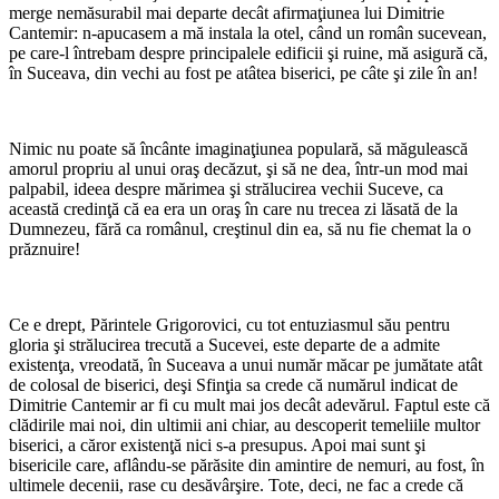
merge nemăsurabil mai departe decât afirmaţiunea lui Dimitrie
Cantemir: n-apucasem a mă instala la otel, când un român sucevean,
pe care-l întrebam despre principalele edificii şi ruine, mă asigură că,
în Suceava, din vechi au fost pe atâtea biserici, pe câte şi zile în an!
Nimic nu poate să încânte imaginaţiunea po­pulară, să măgulească
amorul propriu al unui oraş decăzut, şi să ne dea, într-un mod mai
palpabil, ideea despre mărimea şi străluci­rea vechii Suceve, ca
această credinţă că ea era un oraş în care nu trecea zi lăsată de la
Dumnezeu, fără ca românul, creştinul din ea, să nu fie chemat la o
prăznuire!
Ce e drept, Părintele Grigorovici, cu tot entuziasmul său pentru
gloria şi strălucirea trecută a Sucevei, este departe de a admite
existenţa, vreodată, în Suceava a unui număr măcar pe jumătate atât
de colosal de biserici, deşi Sfinţia sa crede că numărul indicat de
Dimitrie Cantemir ar fi cu mult mai jos decât adevărul. Faptul este că
clădirile mai noi, din ultimii ani chiar, au descoperit temeliile multor
biserici, a căror existenţă nici s-a presupus. Apoi mai sunt şi
bisericile care, aflându-se părăsite din amintire de nemuri, au fost, în
ultimele decenii, rase cu desăvârşire. Tote, deci, ne fac a crede că