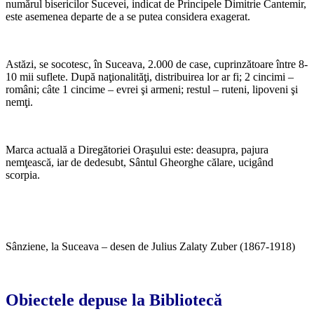
numărul bisericilor Sucevei, indicat de Principele Dimitrie Cantemir,
este asemenea departe de a se putea considera exagerat.
Astăzi, se socotesc, în Suceava, 2.000 de case, cuprinzătoare între 8-
10 mii suflete. După naţionalităţi, distribuirea lor ar fi; 2 cincimi –
români; câte 1 cincime – evrei şi armeni; restul – ruteni, lipoveni şi
nemţi.
Marca actuală a Diregătoriei Oraşului este: deasupra, pajura
nemţească, iar de dedesubt, Sântul Gheorghe călare, ucigând
scorpia.
Sânziene, la Suceava – desen de Julius Zalaty Zuber (1867-1918)
Obiectele depuse la Bibliotecă