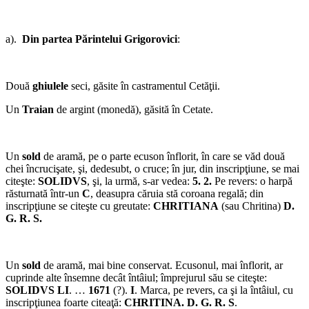
a).
Din partea Părintelui Grigorovici
:
Două
ghiulele
seci, găsite în castramentul Cetăţii.
Un
Traian
de argint (monedă), găsită în Cetate.
Un
sold
de aramă, pe o parte ecuson înflorit, în care se văd două
chei încrucişate, şi, dedesubt, o cruce; în jur, din inscripţiune, se mai
citeşte:
SOLIDVS
, şi, la urmă, s-ar vedea:
5. 2.
Pe revers: o harpă
răsturnată într-un
C
, deasupra căruia stă coroana regală; din
inscripţiune se citeşte cu greutate:
CHRITIANA
(sau Chritina)
D.
G. R. S.
Un
sold
de aramă, mai bine conservat. Ecusonul, mai înflorit, ar
cuprinde alte însemne decât întâiul; împrejurul său se citeşte:
SOLIDVS LI
. …
1671
(?).
I
. Marca, pe revers, ca şi la întâiul, cu
inscripţiunea foarte citeaţă:
CHRITINA. D. G. R. S
.