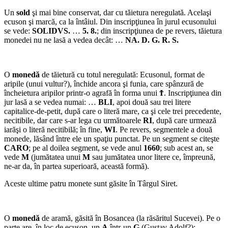
Un
sold
şi mai bine conservat, dar cu tăie­tura neregulată. Acelaşi
ecuson şi marcă, ca la întâiul. Din inscripţiu­nea în jurul ecusonului
se vede:
SOLIDVS.
…
5. 8.
; din inscripţiu­nea de pe revers, tăietura
monedei nu ne lasă a vedea decât: …
NA. D. G. R. S.
O
monedă
de tăietură cu totul neregulată: Ecusonul, format de
aripile (unui vultur?), închide ancora şi funia, care spânzură de
încheietura aripilor printr-o agrafă în forma unui
Ϯ
. Inscripţiunea din
jur lasă a se vedea numai: …
BLI
, apoi două sau trei litere
capitalice-de-petit, după care o literă mare, ca şi cele trei precedente,
necitibile, dar care s-ar lega cu următoarele
RI
, după care urmează
iarăşi o literă necitibilă; în fine,
WI
. Pe revers, segmentele a două
monede, lăsând între ele un spaţiu punctat. Pe un segment se citeşte
CARO
; pe al doilea segment, se vede anul
1660
; sub acest an, se
vede
M
(jumătatea unui
M
sau jumătatea unor litere ce, împreună,
ne-ar da, în partea superioară, această formă).
Aceste ultime patru monete sunt găsite în Târgul Siret.
O
monedă
de aramă, găsită în Bosancea (la răsăritul Sucevei). Pe o
parte are, în loc de ecuson, un
A
într-un
G
(Gustav Adolf?);