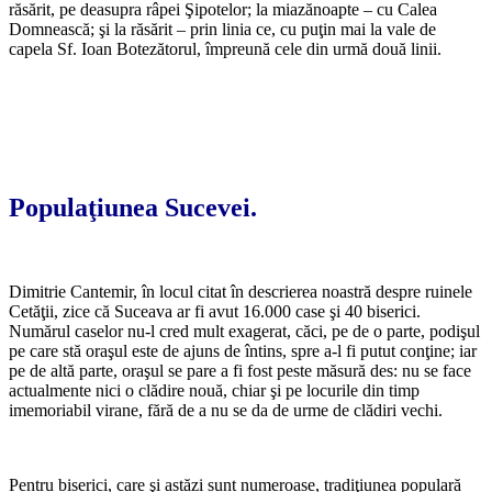
răsărit, pe deasupra râpei Şipotelor; la miazănoapte – cu Calea
Domnească; şi la răsărit – prin linia ce, cu puţin mai la vale de
capela Sf. Ioan Botezătorul, împreună cele din urmă două linii.
Populaţiunea Sucevei.
Dimitrie Cantemir, în locul citat în des­crierea noastră despre ruinele
Cetăţii, zice că Suceava ar fi avut 16.000 case şi 40 biserici.
Numărul caselor nu-l cred mult exagerat, căci, pe de o parte, podişul
pe care stă oraşul este de ajuns de întins, spre a-l fi putut conţine; iar
pe de altă parte, oraşul se pare a fi fost peste măsură des: nu se face
actualmente nici o clădire nouă, chiar şi pe locurile din timp
imemoriabil virane, fără de a nu se da de urme de clădiri vechi.
Pentru biserici, care şi astăzi sunt nume­roase, tradiţiunea populară