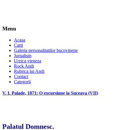
Menu
Acasa
Carti
Galeria personalitatilor bucovinene
Jurnalism
Urzica vieneza
Rock Andi
Rubrica lui Andi
Contact
Categorii
V. I. Palade, 1871: O excursiune la Suceava (VII)
Palatul Domnesc.