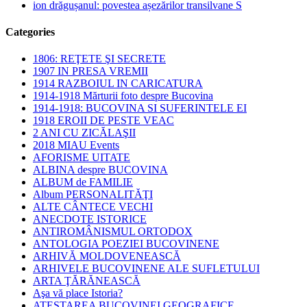
ion drăgușanul: povestea așezărilor transilvane S
Categories
1806: REŢETE ŞI SECRETE
1907 IN PRESA VREMII
1914 RAZBOIUL IN CARICATURA
1914-1918 Mărturii foto despre Bucovina
1914-1918: BUCOVINA SI SUFERINTELE EI
1918 EROII DE PESTE VEAC
2 ANI CU ZICĂLAŞII
2018 MIAU Events
AFORISME UITATE
ALBINA despre BUCOVINA
ALBUM de FAMILIE
Album PERSONALITĂŢI
ALTE CÂNTECE VECHI
ANECDOTE ISTORICE
ANTIROMÂNISMUL ORTODOX
ANTOLOGIA POEZIEI BUCOVINENE
ARHIVĂ MOLDOVENEASCĂ
ARHIVELE BUCOVINENE ALE SUFLETULUI
ARTA ŢĂRĂNEASCĂ
Aşa vă place Istoria?
ATESTAREA BUCOVINEI GEOGRAFICE