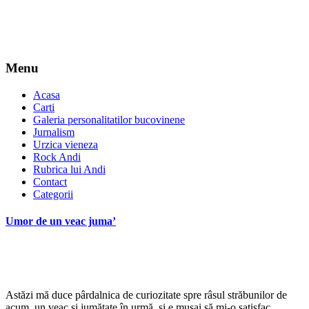
Menu
Acasa
Carti
Galeria personalitatilor bucovinene
Jurnalism
Urzica vieneza
Rock Andi
Rubrica lui Andi
Contact
Categorii
Umor de un veac juma’
*
Astăzi mă duce pârdalnica de curiozitate spre râsul străbunilor de
acum, un veac şi jumătate în urmă, şi e musai să mi-o satisfac.