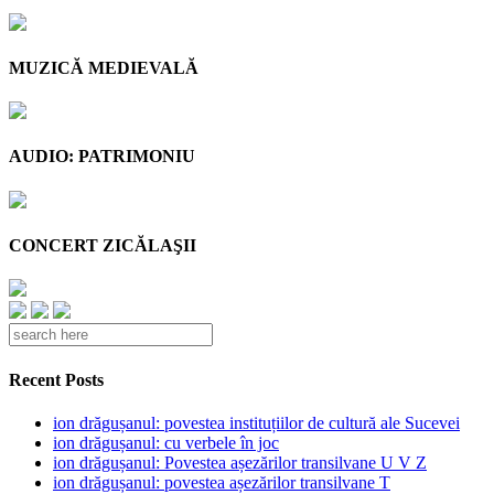
MUZICĂ MEDIEVALĂ
AUDIO: PATRIMONIU
CONCERT ZICĂLAŞII
Recent Posts
ion drăgușanul: povestea instituțiilor de cultură ale Sucevei
ion drăgușanul: cu verbele în joc
ion drăgușanul: Povestea așezărilor transilvane U V Z
ion drăgușanul: povestea așezărilor transilvane T