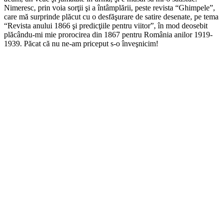
Nimeresc, prin voia sorţii şi a întâmplării, peste revista “Ghimpele”,
care mă surprinde plăcut cu o desfăşurare de satire desenate, pe tema
“Revista anului 1866 şi predicţiile pentru viitor”, în mod deosebit
plăcându-mi mie prorocirea din 1867 pentru România anilor 1919-
1939. Păcat că nu ne-am priceput s-o înveşnicim!
*