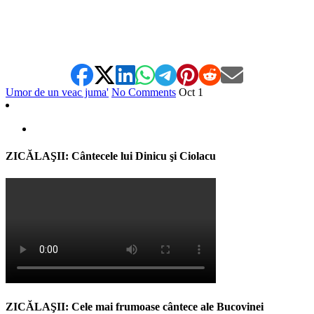
Umor de un veac juma'
No Comments
Oct
1
ZICĂLAŞII: Cântecele lui Dinicu şi Ciolacu
ZICĂLAŞII: Cele mai frumoase cântece ale Bucovinei