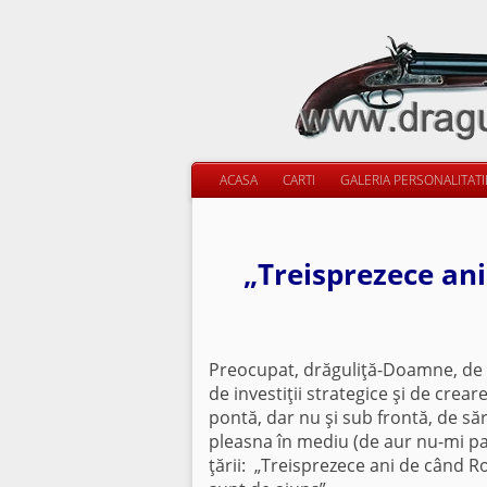
ACASA
CARTI
GALERIA PERSONALITAT
„Treisprezece an
Preocupat, drăguliţă-Doamne, de p
de investiţii strategice şi de crea
pontă, dar nu şi sub frontă, de săr
pleasna în mediu (de aur nu-mi pasă,
ţării: „Treisprezece ani de când 