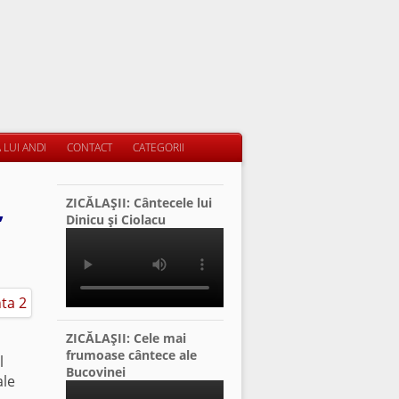
 LUI ANDI
CONTACT
CATEGORII
ZICĂLAŞII: Cântecele lui
”
Dinicu şi Ciolacu
ZICĂLAŞII: Cele mai
frumoase cântece ale
l
Bucovinei
ale