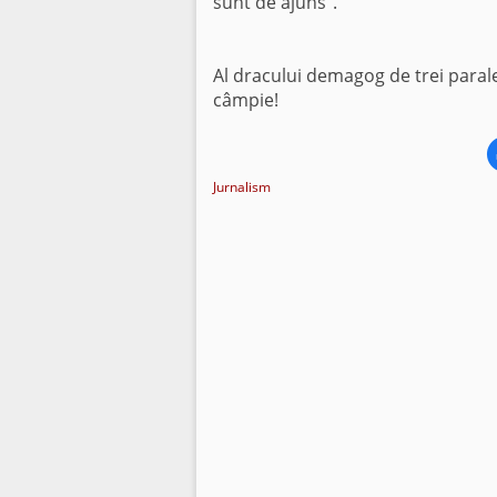
sunt de ajuns”.
Al dracului demagog de trei paral
câmpie!
Jurnalism