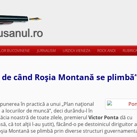
ILOR BUCOVINENE
JURNALISM
URZICA VIENEZA
ROCK ANDI
RUBRICA
i de când Roşia Montană se plimbă
unerea în practică a unui „Plan naţional
re a locurilor de muncă”, deci durându-l în
ăcia noastră de toate zilele, premierul
Victor Ponta
dă cu
 că tot alţii l-au şutit), făcând-o pe destoinicul diriguitor a
Roşia Montană se plimbă prin diverse structuri guvernament