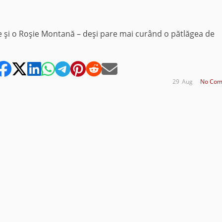
e şi o Roşie Montană – deşi pare mai curând o pătlăgea de
29
Aug
No Com