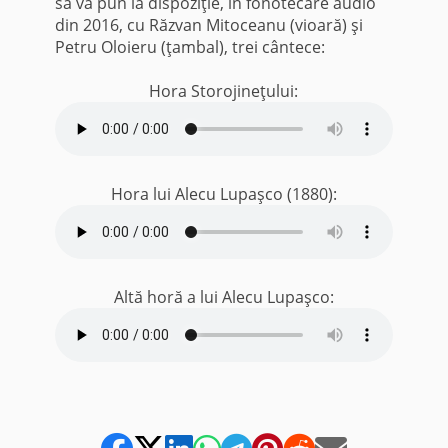
să vă pun la dispoziţie, în fonotecare audio
din 2016, cu Răzvan Mitoceanu (vioară) şi
Petru Oloieru (ţambal), trei cântece:
Hora Storojineţului:
Hora lui Alecu Lupaşco (1880):
Altă horă a lui Alecu Lupaşco: