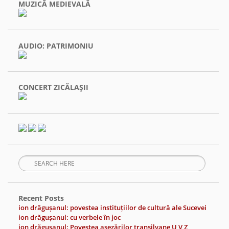
MUZICĂ MEDIEVALĂ
AUDIO: PATRIMONIU
CONCERT ZICĂLAŞII
Recent Posts
ion drăgușanul: povestea instituțiilor de cultură ale Sucevei
ion drăgușanul: cu verbele în joc
ion drăgușanul: Povestea așezărilor transilvane U V Z