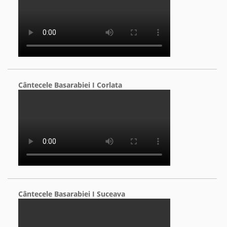
Cântecele Basarabiei I Corlata
Cântecele Basarabiei I Suceava