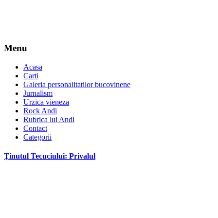
Menu
Acasa
Carti
Galeria personalitatilor bucovinene
Jurnalism
Urzica vieneza
Rock Andi
Rubrica lui Andi
Contact
Categorii
Ţinutul Tecuciului: Privalul