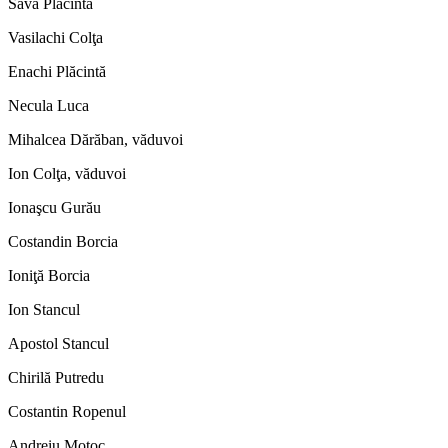
Sava Plăcintă
Vasilachi Colţa
Enachi Plăcintă
Necula Luca
Mihalcea Dărăban, văduvoi
Ion Colţa, văduvoi
Ionaşcu Gurău
Costandin Borcia
Ioniţă Borcia
Ion Stancul
Apostol Stancul
Chirilă Putredu
Costantin Ropenul
Andreiu Moţoc