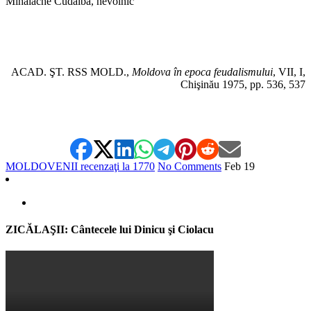
Mihălache Cudalbă, nevolnic
ACAD. ŞT. RSS MOLD.,
Moldova în epoca feudalismului
, VII, I,
Chişinău 1975, pp. 536, 537
MOLDOVENII recenzaţi la 1770
No Comments
Feb
19
ZICĂLAŞII: Cântecele lui Dinicu şi Ciolacu