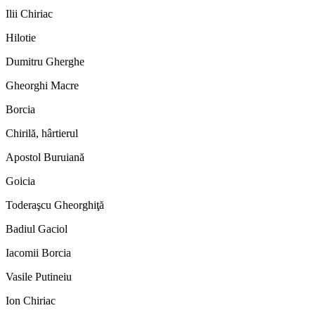
Ilii Chiriac
Hilotie
Dumitru Gherghe
Gheorghi Macre
Borcia
Chirilă, hârtierul
Apostol Buruiană
Goicia
Toderaşcu Gheorghiţă
Badiul Gaciol
Iacomii Borcia
Vasile Putineiu
Ion Chiriac