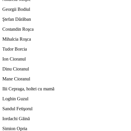
Georgii Bodiul
Ştefan Dărăban
Costandin Roşca
Mihalcia Roşca
Tudor Borcia
Ion Cioranul
Dinu Cioranul
Mane Cioranul
Ilii Cepraga, holtei cu mamă
Loghin Guzul
Sandul Fetişorul
Iordachi Găină
Simion Opria