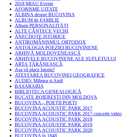
2018 MIAU Events
AFORISME UITATE
ALBINA despre BUCOVINA
ALBUM de FAMILIE
Album PERSONALITĂŢI
ALTE CÂNTECE VECHI
ANECDOTE ISTORICE
ANTIROMÂNISMUL ORTODOX
ANTOLOGIA POEZIEI BUCOVINENE
ARHIVĂ MOLDOVENEASCĂ
ARHIVELE BUCOVINENE ALE SUFLETULUI
ARTA ŢĂRĂNEASCĂ
Aşa vă place Istoria?
ATESTAREA BUCOVINEI GEOGRAFICE
AUDIO: Mihnea şi Andi
BASARABIA
BIBLIOTECA GENEALOGICĂ
BUCATE BOIEREŞTI DIN MOLDOVA
BUCOVINA – POEŢII POEŢI
BUCOVINA ACOUSTIC PARK 2017
BUCOVINA ACOUSTIC PARK 2017 concerte video
BUCOVINA ACOUSTIC PARK 2018
BUCOVINA ACOUSTIC PARK 2019
BUCOVINA ACOUSTIC PARK 2020
BUCOVINA în 1848