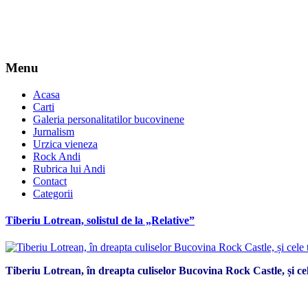
Menu
Acasa
Carti
Galeria personalitatilor bucovinene
Jurnalism
Urzica vieneza
Rock Andi
Rubrica lui Andi
Contact
Categorii
Tiberiu Lotrean, solistul de la „Relative”
Tiberiu Lotrean, în dreapta culiselor Bucovina Rock Castle, și ce
*