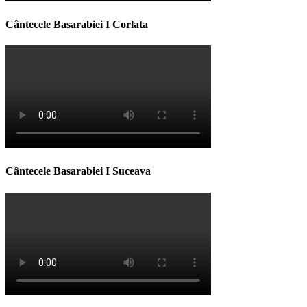
Cântecele Basarabiei I Corlata
Cântecele Basarabiei I Suceava