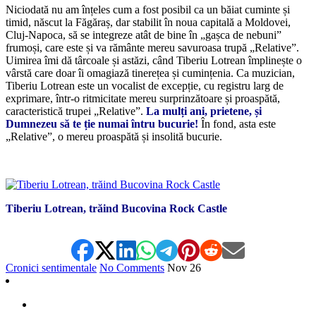
Niciodată nu am înțeles cum a fost posibil ca un băiat cuminte și
timid, născut la Făgăraș, dar stabilit în noua capitală a Moldovei,
Cluj-Napoca, să se integreze atât de bine în „gașca de nebuni”
frumoși, care este și va rământe mereu savuroasa trupă „Relative”.
Uimirea îmi dă târcoale și astăzi, când Tiberiu Lotrean împlinește o
vârstă care doar îi omagiază tinerețea și cumințenia. Ca muzician,
Tiberiu Lotrean este un vocalist de excepție, cu registru larg de
exprimare, într-o ritmicitate mereu surprinzătoare și proaspătă,
caracteristică trupei „Relative”.
La mulți ani, prietene, și
Dumnezeu să te ție numai întru bucurie!
În fond, asta este
„Relative”, o mereu proaspătă și insolită bucurie.
*
Tiberiu Lotrean, trăind Bucovina Rock Castle
Cronici sentimentale
No Comments
Nov
26