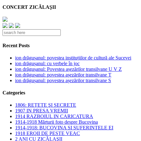
CONCERT ZICĂLAŞII
Recent Posts
ion drăgușanul: povestea instituțiilor de cultură ale Sucevei
ion drăgușanul: cu verbele în joc
ion drăgușanul: Povestea așezărilor transilvane U V Z
ion drăgușanul: povestea așezărilor transilvane T
ion drăgușanul: povestea așezărilor transilvane S
Categories
1806: REŢETE ŞI SECRETE
1907 IN PRESA VREMII
1914 RAZBOIUL IN CARICATURA
1914-1918 Mărturii foto despre Bucovina
1914-1918: BUCOVINA SI SUFERINTELE EI
1918 EROII DE PESTE VEAC
2 ANI CU ZICĂLAŞII