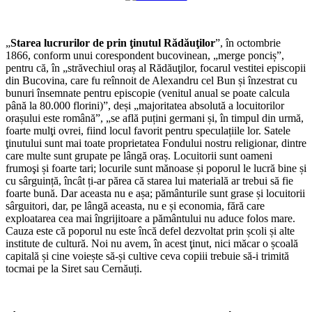
*
„
Starea lucrurilor de prin ţinutul Rădăuţilor
”, în octombrie
1866, conform unui corespondent bucovinean, „merge ponciș”,
pentru că, în „străvechiul oraș al Rădăuţilor, focarul vestitei episcopii
din Bucovina, care fu reînnoit de Alexandru cel Bun și înzestrat cu
bunuri însemnate pentru episcopie (venitul anual se poate calcula
până la 80.000 florini)”, deși „majoritatea absolută a locuitorilor
orașului este română”, „se află puțini germani și, în timpul din urmă,
foarte mulţi ovrei, fiind locul favorit pentru speculațiile lor. Satele
ţinutului sunt mai toate proprietatea Fondului nostru religionar, dintre
care multe sunt grupate pe lângă oraș. Locuitorii sunt oameni
frumoşi și foarte tari; locurile sunt mănoase și poporul le lucră bine și
cu sârguință, încât ți-ar părea că starea lui materială ar trebui să fie
foarte bună. Dar aceasta nu e așa; pământurile sunt grase și locuitorii
sârguitori, dar, pe lângă aceasta, nu e și economia, fără care
exploatarea cea mai îngrijitoare a pământului nu aduce folos mare.
Cauza este că poporul nu este încă defel dezvoltat prin școli și alte
institute de cultură. Noi nu avem, în acest ţinut, nici măcar o școală
capitală și cine voiește să-și cultive ceva copiii trebuie să-i trimită
tocmai pe la Siret sau Cernăuți.
*