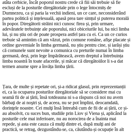
atâta cerbicie, încât poporul nostru crede că fiii săi trebuie să fie
escluși de la posturile diregătoriale prin o lege întocmitș de
Dumnezeu, ca și paria la vechii indieni, un ce care, neconsiderând
partea politică și ințelesuală, apasă prea tare simțul și puterea morală
în popor. Diregătorii străini nici cunosc firea și, prin urmare,
adevăratele trebuințe ale poporului, nici obiceiurile lui, ba nici limba
lui, și nu știu ori de poate prospera astfel țara cu ei. Ca un ce curios
trebuie să amintim că am văzut, prin comune române, afişe placate și
ordine guverniale în limba germană, nu știu pentru cine, și iarăși știu
că comunele sunt nevoite a comunica cu preturile numai în limba
germană, deși, prin lege împărătească, avem dreptul a întrebuința
limba noastră în toate afacerile, și măcar că diregătoiilor li s-a dat
termen anume spre a învăța limba țării.
*
Țara, de multe și repetate ori, și-a ridicat glasul, prin reprezentanții
ei, ca la ocuparea posturilor diregătoriale să se considere mai cu
seamă fii de ai țării, însă totdeauna ni s-a răspuns că noi nu avem
bărbaţi de ai noştri și, de aceea, nu se pot împlini, deocamdată,
dorinţele noastre. Cei mulţi însă întreabă cum de fii de ai țării, ce și-
au absolvit, cu suces bun, studiile prin Liov și Viena și, aplicând la
posturile cele mai inferioare, nu au norocirea de a înainta mai
repede, și asta este cauza că mulţi dintre ei, după mulţi ani de
practică, se retrag, dezgustându-se, ca, căutându-și ocupație în alt