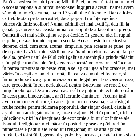
Până la sosirea fostului pretor, Mihail Pitei, nu era, în tot ţinutul, nici
o școală națională și numai neobositei îngrijiri a acestui bărbat avem
să mulțumim că, acuma, avem 17 școli bine întocmite. Dar ce folos
că trebile stau pe la noi astfel, dacă poporul nu înțelege încă
binecuvântările școlilor! Numai părinții cei mai avuţi își dau fiii la
școală și, durere, și aceasta numai cu scopul de a face din ei preoți.
Oamenii cei mai sărăcuți nu se pot decide, în genere, nici în ruptul
capului, de a-și trimite copiii la școală. Aceasta este foarte trist și
dureros, căci, cum sunt, acuma, timpurile, prin aceasta se pune, pe
de o parte, bază la ruina stării bune a țăranilor celor mai avuţi, iar pe
de alta, proletariatul de felul celui galițian amenință a prinde rădăcini
și în părţile române ale țării, deoarece acestă nenorocire a și început,
în partea rutenizată de peste Prut, a se lăți cu iuțeală înfiorătoare, mai
vârtos în acești doi ani din urmă, din cauza cumplitei foamete, și
înmulțindu-se încă și prin invazia a mii de galițieni fără casă și masă,
care procedură, întreit periculoasă pentru Bucovina, se repetă de
timp îndelungat. De am avea măcar cât de puțini intelectuali români
în acest ţinut binecuvântat, ar fi lucrurile altminteri. Acuma însă
avem numai clerul, care, în acest ţinut, mai cu seamă, și-a câştigat
multe merite pentru ridicarea poporului, dar singur clerul, căruia și
așa îi sunt cam legate mâinile, nu-e de ajuns. Nici în pretură, nici la
judecătorie, nici la direcţiunea de economie a bunurilor întinse ale
Fondului religionar, nici măcar în posturile grase de pădurari, în
numeroasele pă­duri ale Fondului religionar, nu se află aplicaţi
români, ci tot străini, germani și poloni; și aceasta, de atâta timp și cu