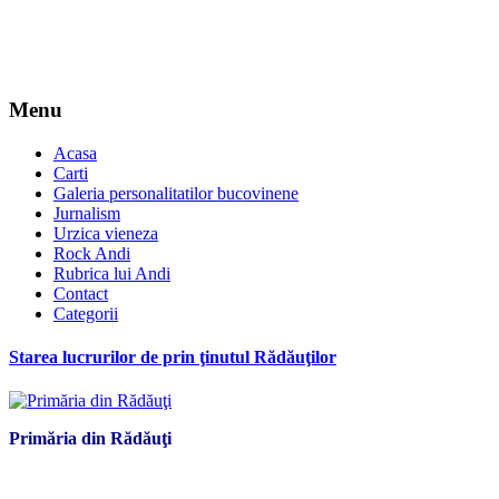
Menu
Acasa
Carti
Galeria personalitatilor bucovinene
Jurnalism
Urzica vieneza
Rock Andi
Rubrica lui Andi
Contact
Categorii
Starea lucrurilor de prin ţinutul Rădăuţilor
Primăria din Rădăuţi
*