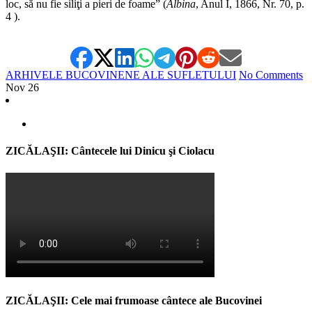
loc, să nu fie siliţi a pieri de foame” (
Albina
, Anul I, 1866, Nr. 70, p.
4 ).
ARHIVELE BUCOVINENE ALE SUFLETULUI
No Comments
Nov
26
ZICĂLAŞII: Cântecele lui Dinicu şi Ciolacu
ZICĂLAŞII: Cele mai frumoase cântece ale Bucovinei