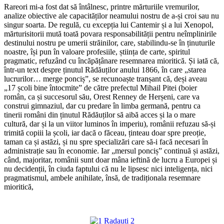
Rareori mi-a fost dat să întâlnesc, printre mărturiile vremurilor,
analize obiective ale capacităților neamului nostru de a-și croi sau nu
singur soarta. De regulă, cu excepția lui Cantemir și a lui Xenopol,
mărturisitorii mută toată povara responsabilității pentru neîmplinirile
destinului nostru pe umerii străinilor, care, stabilindu-se în ținuturile
noastre, își pun în valoare profesiile, știința de carte, spiritul
pragmatic, refuzând cu încăpățânare resemnarea mioritică. Și iată că,
într-un text despre ținutul Rădăuților anului 1866, în care „starea
lucrurilor… merge ponciș”, se recunoaște tranșant că, deși aveau
„17 școli bine întocmite” de către prefectul Mihail Pitei (boier
român, ca și succesorul său, Orest Renney de Herșeni, care va
construi gimnaziul, dar cu predare în limba germană, pentru ca
tinerii români din ținutul Rădăuților să aibă acces și la o mare
cultură, dar și la un viitor luminos în imperiu), românii refuzau să-și
trimită copiii la școli, iar dacă o făceau, ținteau doar spre preoție,
taman ca și astăzi, și nu spre specializări care să-i facă necesari în
administrație sau în economie. Iar „mersul ponciș” continuă și astăzi,
când, majoritar, românii sunt doar mâna ieftină de lucru a Europei și
nu decidenții, în ciuda faptului că nu le lipsesc nici inteligența, nici
pragmatismul, ambele anihilate, însă, de tradiționala resemnare
mioritică,
*