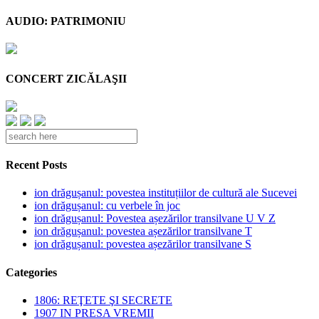
AUDIO: PATRIMONIU
CONCERT ZICĂLAŞII
Recent Posts
ion drăgușanul: povestea instituțiilor de cultură ale Sucevei
ion drăgușanul: cu verbele în joc
ion drăgușanul: Povestea așezărilor transilvane U V Z
ion drăgușanul: povestea așezărilor transilvane T
ion drăgușanul: povestea așezărilor transilvane S
Categories
1806: REŢETE ŞI SECRETE
1907 IN PRESA VREMII