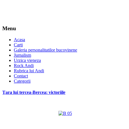
Menu
Acasa
Carti
Galeria personalitatilor bucovinene
Jurnalism
Urzica vieneza
Rock Andi
Rubrica lui Andi
Contact
Categorii
Ţara lui tercea-Bercea: victoriile