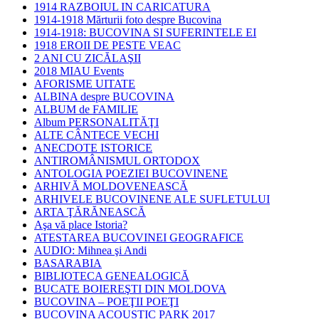
1914 RAZBOIUL IN CARICATURA
1914-1918 Mărturii foto despre Bucovina
1914-1918: BUCOVINA SI SUFERINTELE EI
1918 EROII DE PESTE VEAC
2 ANI CU ZICĂLAŞII
2018 MIAU Events
AFORISME UITATE
ALBINA despre BUCOVINA
ALBUM de FAMILIE
Album PERSONALITĂŢI
ALTE CÂNTECE VECHI
ANECDOTE ISTORICE
ANTIROMÂNISMUL ORTODOX
ANTOLOGIA POEZIEI BUCOVINENE
ARHIVĂ MOLDOVENEASCĂ
ARHIVELE BUCOVINENE ALE SUFLETULUI
ARTA ŢĂRĂNEASCĂ
Aşa vă place Istoria?
ATESTAREA BUCOVINEI GEOGRAFICE
AUDIO: Mihnea şi Andi
BASARABIA
BIBLIOTECA GENEALOGICĂ
BUCATE BOIEREŞTI DIN MOLDOVA
BUCOVINA – POEŢII POEŢI
BUCOVINA ACOUSTIC PARK 2017