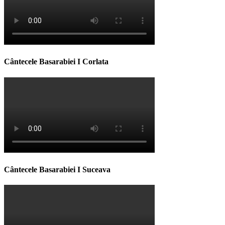
Cântecele Basarabiei I Corlata
Cântecele Basarabiei I Suceava