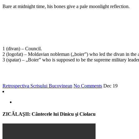
Bare at midnight time, his bones give a pale moonlight reflection.
1 (divan) – Council.
2 (logofat) – Moldavian nobleman („boier”) who led the divan in the 
3 (spatar) – „Boier” who is supposed to be the supreme military leader
Retrospectiva Scrisului Bucovinean
No Comments
Dec
19
ZICĂLAŞII: Cântecele lui Dinicu şi Ciolacu