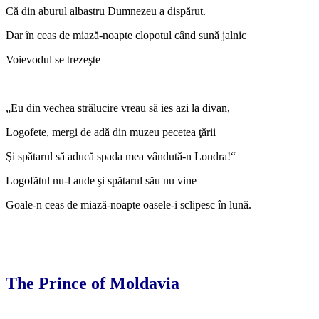
Că din aburul albastru Dumnezeu a dispărut.
Dar în ceas de miază-noapte clopotul când sună jalnic
Voievodul se trezeşte
„Eu din vechea strălucire vreau să ies azi la divan,
Logofete, mergi de adă din muzeu pecetea ţării
Şi spătarul să aducă spada mea vândută-n Londra!“
Logofătul nu-l aude şi spătarul său nu vine –
Goale-n ceas de miază-noapte oasele-i sclipesc în lună.
The Prince of Moldavia