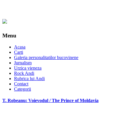
Menu
Acasa
Carti
Galeria personalitatilor bucovinene
Jurnalism
Urzica vieneza
Rock Andi
Rubrica lui Andi
Contact
Categorii
T. Robeanu: Voievodul / The Prince of Moldavia