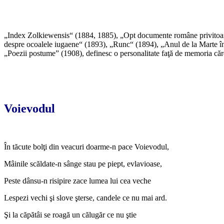
„Index Zolkiewensis“ (1884, 1885), „Opt documente române privitoare
despre ocoalele iugaene“ (1893), „Runc“ (1894), „Anul de la Marte în 
„Poezii postume” (1908), definesc o personalitate faţă de memoria căre
Voievodul
În tăcute bolţi din veacuri doarme-n pace Voievodul,
Mâinile scăldate-n sânge stau pe piept, evlavioase,
Peste dânsu-n risipire zace lumea lui cea veche
Lespezi vechi şi slove şterse, candele ce nu mai ard.
Şi la căpătâi se roagă un călugăr ce nu ştie