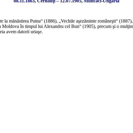
08.11.1863, Cernăuţi – 12.07.1905, Muncaci-Ungaria
 la mănăstirea Putna“ (1886), „Vechile aşezăminte româneşti“ (1887),
Moldova în timpul lui Alexandru cel Bun“ (1905), precum şi o mulţime d
ia avem datorii uriaşe.