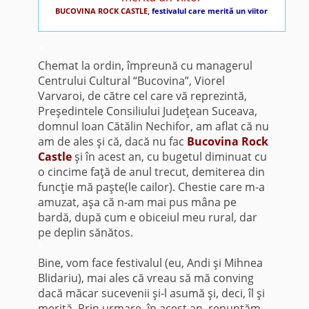
BUCOVINA ROCK CASTLE
,
festivalul care merită un viitor
*
Chemat la ordin, împreună cu managerul
Centrului Cultural “Bucovina”, Viorel
Varvaroi, de către cel care vă reprezintă,
Preşedintele Consiliului Judeţean Suceava,
domnul Ioan Cătălin Nechifor, am aflat că nu
am de ales şi că, dacă nu fac
B
ucovina Rock
Castle
şi în acest an, cu bugetul diminuat cu
o cincime faţă de anul trecut, demiterea din
funcţie mă paşte(le cailor). Chestie care m-a
amuzat, aşa că n-am mai pus mâna pe
bardă, după cum e obiceiul meu rural, dar
pe deplin sănătos.
*
Bine, vom face festivalul (eu, Andi şi Mihnea
Blidariu), mai ales că vreau să mă conving
dacă măcar sucevenii şi-l asumă şi, deci, îl şi
merită. Prin urmare, în acest an, renunţăm