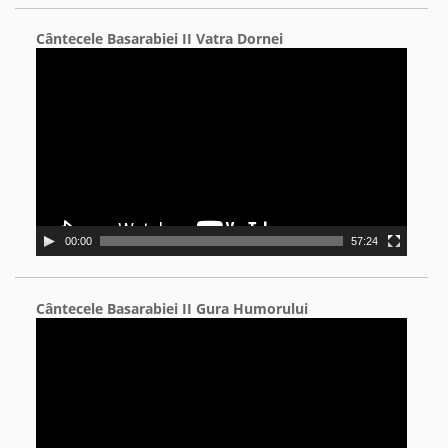
Cântecele Basarabiei II Vatra Dornei
Video
Player
00:00
57:24
Cântecele Basarabiei II Gura Humorului
Video
Player