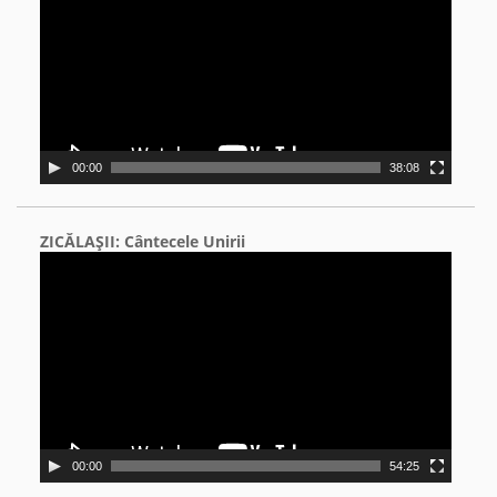
00:00
38:08
ZICĂLAŞII: Cântecele Unirii
Video
Player
00:00
54:25