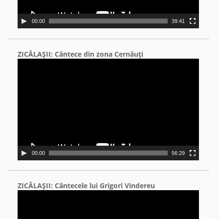
00:00
39:41
ZICĂLAŞII: Cântece din zona Cernăuţi
Video
Player
00:00
56:29
ZICĂLAŞII: Cântecele lui Grigori Vindereu
Video
Player