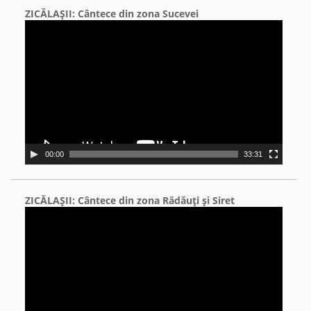
ZICĂLAŞII: Cântece din zona Sucevei
Video
Player
00:00
33:31
ZICĂLAŞII: Cântece din zona Rădăuţi şi Siret
Video
Player