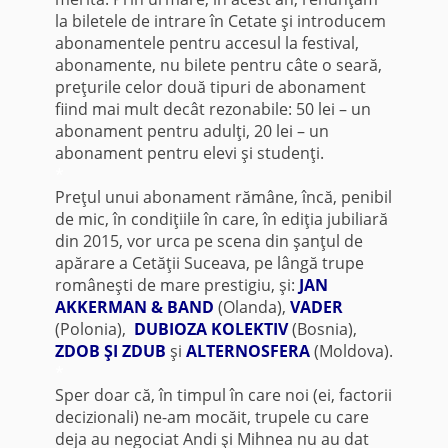
la biletele de intrare în Cetate şi introducem
abonamentele pentru accesul la festival,
abonamente, nu bilete pentru câte o seară,
preţurile celor două tipuri de abonament
fiind mai mult decât rezonabile: 50 lei – un
abonament pentru adulţi, 20 lei – un
abonament pentru elevi şi studenţi.
*
Preţul unui abonament rămâne, încă, penibil
de mic, în condiţiile în care, în ediţia jubiliară
din 2015, vor urca pe scena din şanţul de
apărare a Cetăţii Suceava, pe lângă trupe
româneşti de mare prestigiu, şi:
JAN
AKKERMAN & BAND
(Olanda),
VADER
(Polonia),
DUBIOZA KOLEKTIV
(Bosnia),
ZDOB ŞI ZDUB
şi
ALTERNOSFERA
(Moldova).
*
Sper doar că, în timpul în care noi (ei, factorii
decizionali) ne-am mocăit, trupele cu care
deja au negociat Andi şi Mihnea nu au dat