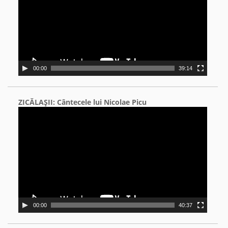
00:00
39:14
ZICĂLAŞII: Cântecele lui Nicolae Picu
Video
Player
00:00
40:37