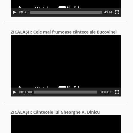
00:00
43:44
ZICĂLAŞII: Cele mai frumoase cântece ale Bucovinei
Video
Player
00:00:00
01:03:35
ZICĂLAŞII: Cântecele lui Gheorghe A. Dinicu
Video
Player