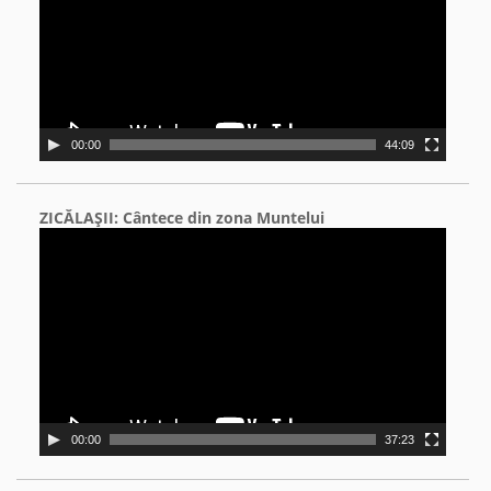
00:00
44:09
ZICĂLAŞII: Cântece din zona Muntelui
Video
Player
00:00
37:23