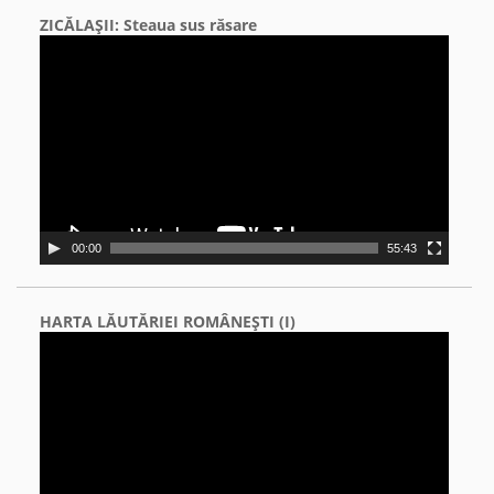
ZICĂLAŞII: Steaua sus răsare
Video
Player
00:00
55:43
HARTA LĂUTĂRIEI ROMÂNEŞTI (I)
Video
Player