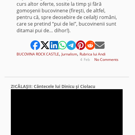
curs altor oferte, sosite la timp şi fără
gomoşenii bucovinene (fireşti, de altfel,
pentru că, spre deosebire de ceilalţi români,
care se pretind “pui de lei”, bucovinenii sunt
ditamai pui de… dihor!).
,
,
BUCOVINA ROCK CASTLE
Jurnalism
Rubrica lui Andi
4
Feb
No Comments
ZICĂLAŞII: Cântecele lui Dinicu şi Ciolacu
Video
Player